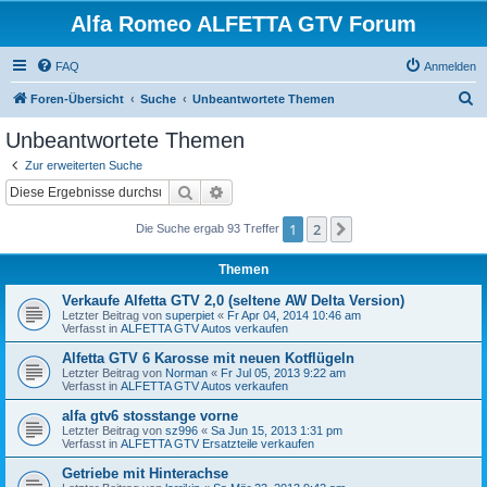
Alfa Romeo ALFETTA GTV Forum
FAQ
Anmelden
S
Foren-Übersicht
Suche
Unbeantwortete Themen
u
Unbeantwortete Themen
c
Zur erweiterten Suche
h
Suche
Erweiterte Suche
e
1
2
Nächste
Die Suche ergab 93 Treffer
Themen
Verkaufe Alfetta GTV 2,0 (seltene AW Delta Version)
Letzter Beitrag von
superpiet
«
Fr Apr 04, 2014 10:46 am
Verfasst in
ALFETTA GTV Autos verkaufen
Alfetta GTV 6 Karosse mit neuen Kotflügeln
Letzter Beitrag von
Norman
«
Fr Jul 05, 2013 9:22 am
Verfasst in
ALFETTA GTV Autos verkaufen
alfa gtv6 stosstange vorne
Letzter Beitrag von
sz996
«
Sa Jun 15, 2013 1:31 pm
Verfasst in
ALFETTA GTV Ersatzteile verkaufen
Getriebe mit Hinterachse