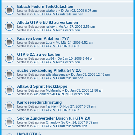
Eibach Federn TeileGutachten
Letzter Beitrag von
alfaherz
«
Di Jun 02, 2009 6:07 am
Verfasst in
ALFETTA GTV Ersatzteile suchen
Alfetta GTV 6 BJ 83 zu verkaufen
Letzter Beitrag von
ralfgtv
«
Mo Apr 27, 2009 2:56 pm
Verfasst in
ALFETTA GTV Autos verkaufen
Knarren beim Anfahren ???
Letzter Beitrag von
Lutz
«
Mo Mär 24, 2008 6:52 am
Verfasst in
ALFETTA GTV TECHNIK-TALK
GTV 6 2,5 zu verkaufen
Letzter Beitrag von
gtv84
«
Do Jan 10, 2008 5:44 pm
Verfasst in
ALFETTA GTV Autos verkaufen
suche verkabelung Alfetta GTV 2.0
Letzter Beitrag von
alfistidassenza
«
Do Jan 03, 2008 12:45 pm
Verfasst in
ALFETTA GTV Ersatzteile suchen
AlfaSud Sprint Heckklappe
Letzter Beitrag von
McMurphy
«
Do Jan 03, 2008 11:56 am
Verfasst in
Alle anderen ALFA ROMEO verkaufen
Karroseriedurchrostung
Letzter Beitrag von
frankie
«
Di Nov 27, 2007 6:59 pm
Verfasst in
ALFETTA GTV TECHNIK-TALK
Suche Zündverteiler Bosch für GTV 2.0
Letzter Beitrag von
Orlando
«
So Okt 14, 2007 8:39 pm
Verfasst in
ALFETTA GTV Ersatzteile verkaufen
Unfall GTV 6