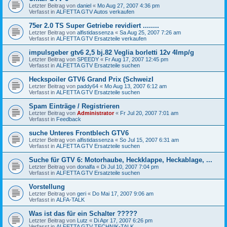
Letzter Beitrag von
daniel
«
Mo Aug 27, 2007 4:36 pm
Verfasst in
ALFETTA GTV Autos verkaufen
75er 2.0 TS Super Getriebe revidiert ........
Letzter Beitrag von
alfistidassenza
«
Sa Aug 25, 2007 7:26 am
Verfasst in
ALFETTA GTV Ersatzteile verkaufen
impulsgeber gtv6 2,5 bj.82 Veglia borletti 12v 4Imp/g
Letzter Beitrag von
SPEEDY
«
Fr Aug 17, 2007 12:45 pm
Verfasst in
ALFETTA GTV Ersatzteile suchen
Heckspoiler GTV6 Grand Prix (SchweizI
Letzter Beitrag von
paddy64
«
Mo Aug 13, 2007 6:12 am
Verfasst in
ALFETTA GTV Ersatzteile suchen
Spam Einträge / Registrieren
Letzter Beitrag von
Administrator
«
Fr Jul 20, 2007 7:01 am
Verfasst in
Feedback
suche Unteres Frontblech GTV6
Letzter Beitrag von
alfistidassenza
«
So Jul 15, 2007 6:31 am
Verfasst in
ALFETTA GTV Ersatzteile suchen
Suche für GTV 6: Motorhaube, Heckklappe, Heckablage, ...
Letzter Beitrag von
donalfa
«
Di Jul 10, 2007 7:04 pm
Verfasst in
ALFETTA GTV Ersatzteile suchen
Vorstellung
Letzter Beitrag von
geri
«
Do Mai 17, 2007 9:06 am
Verfasst in
ALFA-TALK
Was ist das für ein Schalter ?????
Letzter Beitrag von
Lutz
«
Di Apr 17, 2007 6:26 pm
Verfasst in
ALFETTA GTV TECHNIK-TALK