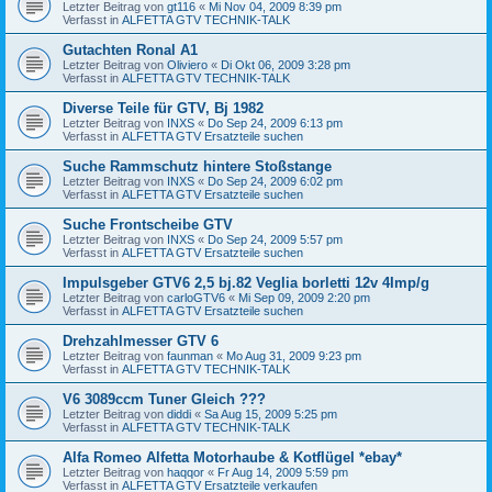
Letzter Beitrag von
gt116
«
Mi Nov 04, 2009 8:39 pm
Verfasst in
ALFETTA GTV TECHNIK-TALK
Gutachten Ronal A1
Letzter Beitrag von
Oliviero
«
Di Okt 06, 2009 3:28 pm
Verfasst in
ALFETTA GTV TECHNIK-TALK
Diverse Teile für GTV, Bj 1982
Letzter Beitrag von
INXS
«
Do Sep 24, 2009 6:13 pm
Verfasst in
ALFETTA GTV Ersatzteile suchen
Suche Rammschutz hintere Stoßstange
Letzter Beitrag von
INXS
«
Do Sep 24, 2009 6:02 pm
Verfasst in
ALFETTA GTV Ersatzteile suchen
Suche Frontscheibe GTV
Letzter Beitrag von
INXS
«
Do Sep 24, 2009 5:57 pm
Verfasst in
ALFETTA GTV Ersatzteile suchen
Impulsgeber GTV6 2,5 bj.82 Veglia borletti 12v 4Imp/g
Letzter Beitrag von
carloGTV6
«
Mi Sep 09, 2009 2:20 pm
Verfasst in
ALFETTA GTV Ersatzteile suchen
Drehzahlmesser GTV 6
Letzter Beitrag von
faunman
«
Mo Aug 31, 2009 9:23 pm
Verfasst in
ALFETTA GTV TECHNIK-TALK
V6 3089ccm Tuner Gleich ???
Letzter Beitrag von
diddi
«
Sa Aug 15, 2009 5:25 pm
Verfasst in
ALFETTA GTV TECHNIK-TALK
Alfa Romeo Alfetta Motorhaube & Kotflügel *ebay*
Letzter Beitrag von
haqqor
«
Fr Aug 14, 2009 5:59 pm
Verfasst in
ALFETTA GTV Ersatzteile verkaufen