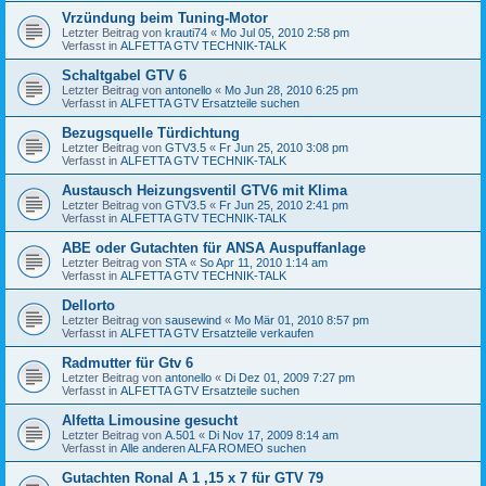
Vrzündung beim Tuning-Motor
Letzter Beitrag von
krauti74
«
Mo Jul 05, 2010 2:58 pm
Verfasst in
ALFETTA GTV TECHNIK-TALK
Schaltgabel GTV 6
Letzter Beitrag von
antonello
«
Mo Jun 28, 2010 6:25 pm
Verfasst in
ALFETTA GTV Ersatzteile suchen
Bezugsquelle Türdichtung
Letzter Beitrag von
GTV3.5
«
Fr Jun 25, 2010 3:08 pm
Verfasst in
ALFETTA GTV TECHNIK-TALK
Austausch Heizungsventil GTV6 mit Klima
Letzter Beitrag von
GTV3.5
«
Fr Jun 25, 2010 2:41 pm
Verfasst in
ALFETTA GTV TECHNIK-TALK
ABE oder Gutachten für ANSA Auspuffanlage
Letzter Beitrag von
STA
«
So Apr 11, 2010 1:14 am
Verfasst in
ALFETTA GTV TECHNIK-TALK
Dellorto
Letzter Beitrag von
sausewind
«
Mo Mär 01, 2010 8:57 pm
Verfasst in
ALFETTA GTV Ersatzteile verkaufen
Radmutter für Gtv 6
Letzter Beitrag von
antonello
«
Di Dez 01, 2009 7:27 pm
Verfasst in
ALFETTA GTV Ersatzteile suchen
Alfetta Limousine gesucht
Letzter Beitrag von
A.501
«
Di Nov 17, 2009 8:14 am
Verfasst in
Alle anderen ALFA ROMEO suchen
Gutachten Ronal A 1 ,15 x 7 für GTV 79