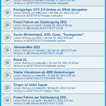
Letzter Beitrag von
larrikin
«
Sa Mär 23, 2013 9:42 am
Verfasst in
ALFETTA GTV Ersatzteile verkaufen
Einzigartiger GTV 2.0 Umbau an Alfisti abzugeben
Letzter Beitrag von
MBCorse
«
Mo Mär 19, 2012 2:53 pm
Verfasst in
ALFETTA GTV Autos verkaufen
Freies Fahren am Salzburgring 2012
Letzter Beitrag von
gtv8
«
Di Mär 06, 2012 9:30 am
Verfasst in
Alfa Romeo ALFETTA GT CLUB
Suche Blinkerhebel, SSD, Gurte, "Tuningmotor"
Letzter Beitrag von
INXS
«
Mi Jan 18, 2012 9:54 pm
Verfasst in
ALFETTA GTV Ersatzteile suchen
Jahrestreffen 2012
Letzter Beitrag von
Gunnar
«
So Jan 15, 2012 8:47 pm
Verfasst in
Alfa Romeo ALFETTA GT CLUB
Ronal A1
Letzter Beitrag von
antonello
«
Do Jun 23, 2011 11:49 am
Verfasst in
ALFETTA GTV Ersatzteile suchen
Starke Vibrationen ab 4000 Umdrehungen
Letzter Beitrag von
balou99
«
Fr Mai 06, 2011 6:30 am
Verfasst in
ALFETTA GTV TECHNIK-TALK
Giogio ist leider kaputt
Letzter Beitrag von
balou99
«
Mi Mai 04, 2011 9:15 am
Verfasst in
ALFETTA GTV SMALL-TALK
Freies Fahren am Salzburgring 2011
Letzter Beitrag von
gtv8
«
Mo Mär 07, 2011 2:47 pm
Verfasst in
Alfa Romeo ALFETTA GT CLUB