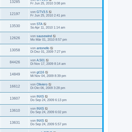
13285
Fr Jun 25, 2010 3:08 pm
von
GTV3.5
12197
Fr Jun 25, 2010 2:41 pm
von
STA
13530
So Apr 11, 2010 1:14 am
von
sausewind
12626
Mo Mär 01, 2010 8:57 pm
von
antonello
13058
Di Dez 01, 2009 7:27 pm
von
A.501
84426
Di Nov 17, 2009 8:14 am
von
gt116
14849
Mi Nov 04, 2009 8:39 pm
von
Oliviero
16612
Di Okt 06, 2009 3:28 pm
von
INXS
13607
Do Sep 24, 2009 6:13 pm
von
INXS
13610
Do Sep 24, 2009 6:02 pm
von
INXS
13631
Do Sep 24, 2009 5:57 pm