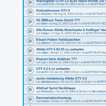
Impulsgeber GTV6 2,5 bj.82 Veglia borletti 12v
von
carloGTV6
»
Mi Sep 09, 2009 2:20 pm
» in
ALFETTA GTV 
Drehzahlmesser GTV 6
von
faunman
»
Mo Aug 31, 2009 9:23 pm
» in
ALFETTA GTV
V6 3089ccm Tuner Gleich ???
von
diddi
»
Sa Aug 15, 2009 5:25 pm
» in
ALFETTA GTV TEC
Alfa Romeo Alfetta Motorhaube & Kotflügel *eb
von
haqqor
»
Fr Aug 14, 2009 5:59 pm
» in
ALFETTA GTV Ers
Eibach Federn TeileGutachten
von
alfaherz
»
Di Jun 02, 2009 6:07 am
» in
ALFETTA GTV Er
Alfetta GTV 6 BJ 83 zu verkaufen
von
ralfgtv
»
Mo Apr 27, 2009 2:56 pm
» in
ALFETTA GTV Aut
Knarren beim Anfahren ???
von
Lutz
»
Mo Mär 24, 2008 6:52 am
» in
ALFETTA GTV TE
GTV 6 2,5 zu verkaufen
von
gtv84
»
Do Jan 10, 2008 5:44 pm
» in
ALFETTA GTV Aut
suche verkabelung Alfetta GTV 2.0
von
alfistidassenza
»
Do Jan 03, 2008 12:45 pm
» in
ALFETTA
AlfaSud Sprint Heckklappe
von
McMurphy
»
Do Jan 03, 2008 11:56 am
» in
Alle ander
Karroseriedurchrostung
von
frankie
»
Di Nov 27, 2007 6:59 pm
» in
ALFETTA GTV T