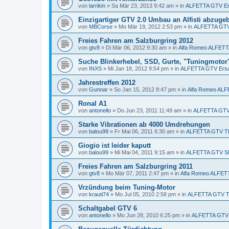
von
larrikin
»
Sa Mär 23, 2013 9:42 am
» in
ALFETTA GTV Ers
Einzigartiger GTV 2.0 Umbau an Alfisti abzuge
von
MBCorse
»
Mo Mär 19, 2012 2:53 pm
» in
ALFETTA GTV 
Freies Fahren am Salzburgring 2012
von
gtv8
»
Di Mär 06, 2012 9:30 am
» in
Alfa Romeo ALFET
Suche Blinkerhebel, SSD, Gurte, "Tuningmotor
von
INXS
»
Mi Jan 18, 2012 9:54 pm
» in
ALFETTA GTV Ersat
Jahrestreffen 2012
von
Gunnar
»
So Jan 15, 2012 8:47 pm
» in
Alfa Romeo AL
Ronal A1
von
antonello
»
Do Jun 23, 2011 11:49 am
» in
ALFETTA GTV 
Starke Vibrationen ab 4000 Umdrehungen
von
balou99
»
Fr Mai 06, 2011 6:30 am
» in
ALFETTA GTV T
Giogio ist leider kaputt
von
balou99
»
Mi Mai 04, 2011 9:15 am
» in
ALFETTA GTV S
Freies Fahren am Salzburgring 2011
von
gtv8
»
Mo Mär 07, 2011 2:47 pm
» in
Alfa Romeo ALFE
Vrzündung beim Tuning-Motor
von
krauti74
»
Mo Jul 05, 2010 2:58 pm
» in
ALFETTA GTV 
Schaltgabel GTV 6
von
antonello
»
Mo Jun 28, 2010 6:25 pm
» in
ALFETTA GTV E