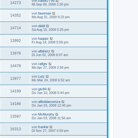
von
carloGTV6
14273
Mi Sep 09, 2009 2:20 pm
von
faunman
14352
Mo Aug 31, 2009 9:23 pm
von
diddi
14714
Sa Aug 15, 2009 5:25 pm
von
haqqor
13992
Fr Aug 14, 2009 5:59 pm
von
alfaherz
13976
Di Jun 02, 2009 6:07 am
von
ralfgtv
14478
Mo Apr 27, 2009 2:56 pm
von
Lutz
13977
Mo Mär 24, 2008 6:52 am
von
gtv84
14199
Do Jan 10, 2008 5:44 pm
von
alfistidassenza
14186
Do Jan 03, 2008 12:45 pm
von
McMurphy
13597
Do Jan 03, 2008 11:56 am
von
frankie
16313
Di Nov 27, 2007 6:59 pm