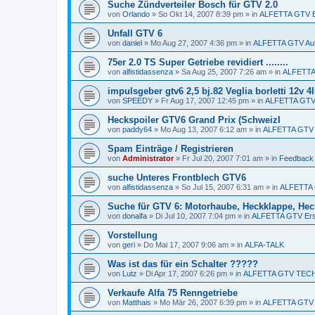
Suche Zündverteiler Bosch für GTV 2.0
von
Orlando
»
So Okt 14, 2007 8:39 pm
» in
ALFETTA GTV Er
Unfall GTV 6
von
daniel
»
Mo Aug 27, 2007 4:36 pm
» in
ALFETTA GTV Aut
75er 2.0 TS Super Getriebe revidiert ........
von
alfistidassenza
»
Sa Aug 25, 2007 7:26 am
» in
ALFETTA 
impulsgeber gtv6 2,5 bj.82 Veglia borletti 12v 
von
SPEEDY
»
Fr Aug 17, 2007 12:45 pm
» in
ALFETTA GTV 
Heckspoiler GTV6 Grand Prix (SchweizI
von
paddy64
»
Mo Aug 13, 2007 6:12 am
» in
ALFETTA GTV E
Spam Einträge / Registrieren
von
Administrator
»
Fr Jul 20, 2007 7:01 am
» in
Feedback
suche Unteres Frontblech GTV6
von
alfistidassenza
»
So Jul 15, 2007 6:31 am
» in
ALFETTA G
Suche für GTV 6: Motorhaube, Heckklappe, Heck
von
donalfa
»
Di Jul 10, 2007 7:04 pm
» in
ALFETTA GTV Ersa
Vorstellung
von
geri
»
Do Mai 17, 2007 9:06 am
» in
ALFA-TALK
Was ist das für ein Schalter ?????
von
Lutz
»
Di Apr 17, 2007 6:26 pm
» in
ALFETTA GTV TECH
Verkaufe Alfa 75 Renngetriebe
von
Matthais
»
Mo Mär 26, 2007 6:39 pm
» in
ALFETTA GTV E