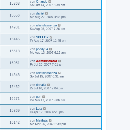
von
Orlando
15363
So Okt 14, 2007 8:39 pm
von
daniel
15556
Mo Aug 27, 2007 4:36 pm
von
alfistidassenza
14931
Sa Aug 25, 2007 7:26 am
von
SPEEDY
15446
Fr Aug 17, 2007 12:45 pm
von
paddy64
15618
Mo Aug 13, 2007 6:12 am
von
Administrator
16051
Fr Jul 20, 2007 7:01 am
von
alfistidassenza
14848
So Jul 15, 2007 6:31 am
von
donalfa
15432
Di Jul 10, 2007 7:04 pm
von
geri
16271
Do Mai 17, 2007 9:06 am
von
Lutz
15869
Di Apr 17, 2007 6:26 pm
von
Matthais
16142
Mo Mär 26, 2007 6:39 pm