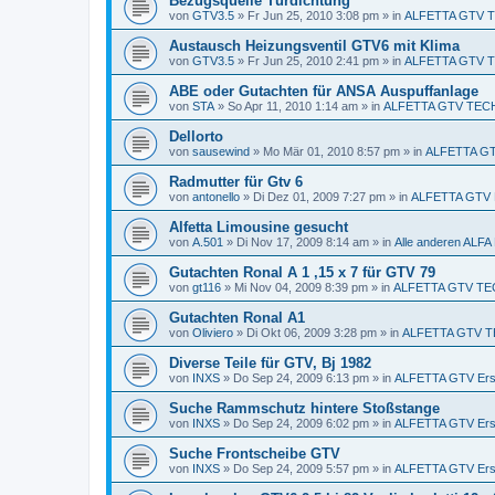
Bezugsquelle Türdichtung
von
GTV3.5
»
Fr Jun 25, 2010 3:08 pm
» in
ALFETTA GTV 
Austausch Heizungsventil GTV6 mit Klima
von
GTV3.5
»
Fr Jun 25, 2010 2:41 pm
» in
ALFETTA GTV 
ABE oder Gutachten für ANSA Auspuffanlage
von
STA
»
So Apr 11, 2010 1:14 am
» in
ALFETTA GTV TEC
Dellorto
von
sausewind
»
Mo Mär 01, 2010 8:57 pm
» in
ALFETTA GTV
Radmutter für Gtv 6
von
antonello
»
Di Dez 01, 2009 7:27 pm
» in
ALFETTA GTV E
Alfetta Limousine gesucht
von
A.501
»
Di Nov 17, 2009 8:14 am
» in
Alle anderen AL
Gutachten Ronal A 1 ,15 x 7 für GTV 79
von
gt116
»
Mi Nov 04, 2009 8:39 pm
» in
ALFETTA GTV TE
Gutachten Ronal A1
von
Oliviero
»
Di Okt 06, 2009 3:28 pm
» in
ALFETTA GTV T
Diverse Teile für GTV, Bj 1982
von
INXS
»
Do Sep 24, 2009 6:13 pm
» in
ALFETTA GTV Ersa
Suche Rammschutz hintere Stoßstange
von
INXS
»
Do Sep 24, 2009 6:02 pm
» in
ALFETTA GTV Ersa
Suche Frontscheibe GTV
von
INXS
»
Do Sep 24, 2009 5:57 pm
» in
ALFETTA GTV Ersa