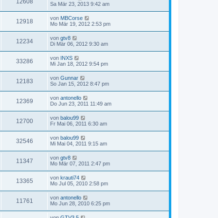
12608
Sa Mär 23, 2013 9:42 am
von
MBCorse
12918
Mo Mär 19, 2012 2:53 pm
von
gtv8
12234
Di Mär 06, 2012 9:30 am
von
INXS
33286
Mi Jan 18, 2012 9:54 pm
von
Gunnar
12183
So Jan 15, 2012 8:47 pm
von
antonello
12369
Do Jun 23, 2011 11:49 am
von
balou99
12700
Fr Mai 06, 2011 6:30 am
von
balou99
32546
Mi Mai 04, 2011 9:15 am
von
gtv8
11347
Mo Mär 07, 2011 2:47 pm
von
krauti74
13365
Mo Jul 05, 2010 2:58 pm
von
antonello
11761
Mo Jun 28, 2010 6:25 pm
von
GTV3.5