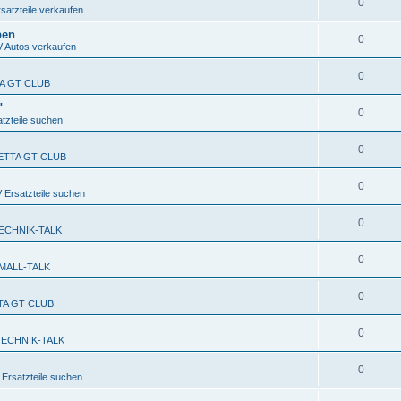
0
atzteile verkaufen
ben
0
Autos verkaufen
0
TA GT CLUB
"
0
zteile suchen
0
FETTA GT CLUB
0
Ersatzteile suchen
0
ECHNIK-TALK
0
MALL-TALK
0
TTA GT CLUB
0
TECHNIK-TALK
0
rsatzteile suchen