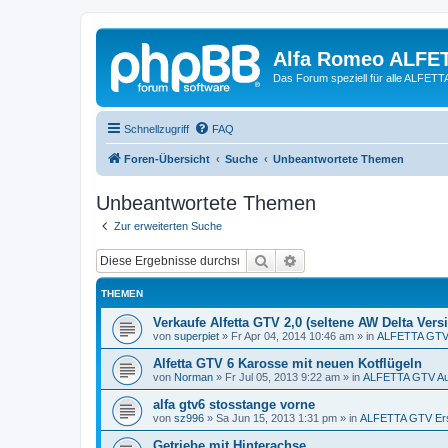
Alfa Romeo ALFE
Das Forum speziell für alle ALFE
Schnellzugriff
FAQ
Foren-Übersicht
Suche
Unbeantwortete Themen
Unbeantwortete Themen
Zur erweiterten Suche
Suche
Erweiterte Suche
THEMEN
Verkaufe Alfetta GTV 2,0 (seltene AW Delta Vers
von
superpiet
»
Fr Apr 04, 2014 10:46 am
» in
ALFETTA GTV 
Alfetta GTV 6 Karosse mit neuen Kotflügeln
von
Norman
»
Fr Jul 05, 2013 9:22 am
» in
ALFETTA GTV Au
alfa gtv6 stosstange vorne
von
sz996
»
Sa Jun 15, 2013 1:31 pm
» in
ALFETTA GTV Ersa
Getriebe mit Hinterachse