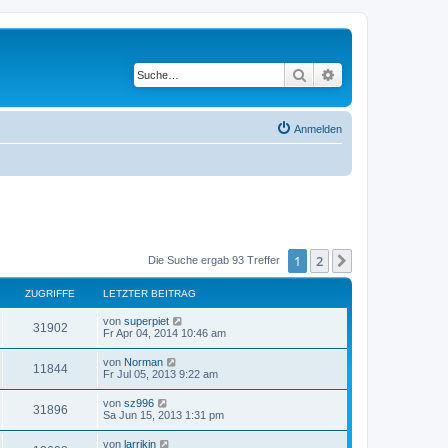
Suche
Erweiterte Suche
Anmelden
1
2
Nächste
Die Suche ergab 93 Treffer
ZUGRIFFE
LETZTER BEITRAG
von
superpiet
31902
Fr Apr 04, 2014 10:46 am
von
Norman
11844
Fr Jul 05, 2013 9:22 am
von
sz996
31896
Sa Jun 15, 2013 1:31 pm
von
larrikin