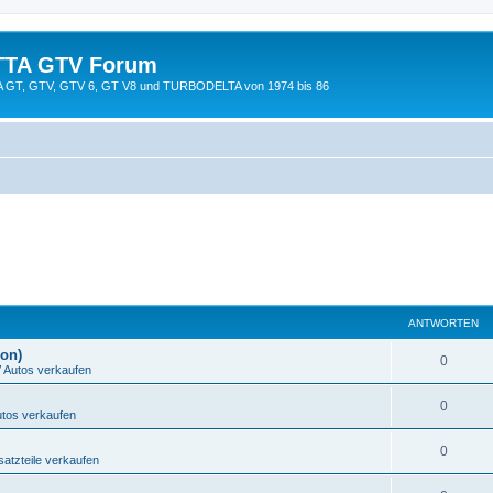
TTA GTV Forum
TTA GT, GTV, GTV 6, GT V8 und TURBODELTA von 1974 bis 86
ANTWORTEN
ion)
0
Autos verkaufen
0
tos verkaufen
0
tzteile verkaufen