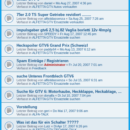
Letzter Beitrag von
daniel
«
Mo Aug 27, 2007 4:36 pm
Verfasst in
ALFETTA GTV Autos verkaufen
75er 2.0 TS Super Getriebe revidiert ........
Letzter Beitrag von
alfistidassenza
«
Sa Aug 25, 2007 7:26 am
Verfasst in
ALFETTA GTV Ersatzteile verkaufen
impulsgeber gtv6 2,5 bj.82 Veglia borletti 12v 4Imp/g
Letzter Beitrag von
SPEEDY
«
Fr Aug 17, 2007 12:45 pm
Verfasst in
ALFETTA GTV Ersatzteile suchen
Heckspoiler GTV6 Grand Prix (SchweizI
Letzter Beitrag von
paddy64
«
Mo Aug 13, 2007 6:12 am
Verfasst in
ALFETTA GTV Ersatzteile suchen
Spam Einträge / Registrieren
Letzter Beitrag von
Administrator
«
Fr Jul 20, 2007 7:01 am
Verfasst in
Feedback
suche Unteres Frontblech GTV6
Letzter Beitrag von
alfistidassenza
«
So Jul 15, 2007 6:31 am
Verfasst in
ALFETTA GTV Ersatzteile suchen
Suche für GTV 6: Motorhaube, Heckklappe, Heckablage, ...
Letzter Beitrag von
donalfa
«
Di Jul 10, 2007 7:04 pm
Verfasst in
ALFETTA GTV Ersatzteile suchen
Vorstellung
Letzter Beitrag von
geri
«
Do Mai 17, 2007 9:06 am
Verfasst in
ALFA-TALK
Was ist das für ein Schalter ?????
Letzter Beitrag von
Lutz
«
Di Apr 17, 2007 6:26 pm
Verfasst in
ALFETTA GTV TECHNIK-TALK