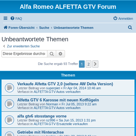
Alfa Romeo ALFETTA GTV Forum
FAQ
Anmelden
S
Foren-Übersicht
Suche
Unbeantwortete Themen
u
Unbeantwortete Themen
c
Zur erweiterten Suche
h
Suche
Erweiterte Suche
e
1
2
Nächste
Die Suche ergab 93 Treffer
Themen
Verkaufe Alfetta GTV 2,0 (seltene AW Delta Version)
Letzter Beitrag von
superpiet
«
Fr Apr 04, 2014 10:46 am
Verfasst in
ALFETTA GTV Autos verkaufen
Alfetta GTV 6 Karosse mit neuen Kotflügeln
Letzter Beitrag von
Norman
«
Fr Jul 05, 2013 9:22 am
Verfasst in
ALFETTA GTV Autos verkaufen
alfa gtv6 stosstange vorne
Letzter Beitrag von
sz996
«
Sa Jun 15, 2013 1:31 pm
Verfasst in
ALFETTA GTV Ersatzteile verkaufen
Getriebe mit Hinterachse