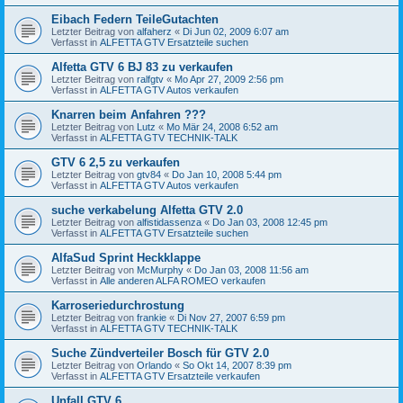
Eibach Federn TeileGutachten
Letzter Beitrag von
alfaherz
«
Di Jun 02, 2009 6:07 am
Verfasst in
ALFETTA GTV Ersatzteile suchen
Alfetta GTV 6 BJ 83 zu verkaufen
Letzter Beitrag von
ralfgtv
«
Mo Apr 27, 2009 2:56 pm
Verfasst in
ALFETTA GTV Autos verkaufen
Knarren beim Anfahren ???
Letzter Beitrag von
Lutz
«
Mo Mär 24, 2008 6:52 am
Verfasst in
ALFETTA GTV TECHNIK-TALK
GTV 6 2,5 zu verkaufen
Letzter Beitrag von
gtv84
«
Do Jan 10, 2008 5:44 pm
Verfasst in
ALFETTA GTV Autos verkaufen
suche verkabelung Alfetta GTV 2.0
Letzter Beitrag von
alfistidassenza
«
Do Jan 03, 2008 12:45 pm
Verfasst in
ALFETTA GTV Ersatzteile suchen
AlfaSud Sprint Heckklappe
Letzter Beitrag von
McMurphy
«
Do Jan 03, 2008 11:56 am
Verfasst in
Alle anderen ALFA ROMEO verkaufen
Karroseriedurchrostung
Letzter Beitrag von
frankie
«
Di Nov 27, 2007 6:59 pm
Verfasst in
ALFETTA GTV TECHNIK-TALK
Suche Zündverteiler Bosch für GTV 2.0
Letzter Beitrag von
Orlando
«
So Okt 14, 2007 8:39 pm
Verfasst in
ALFETTA GTV Ersatzteile verkaufen
Unfall GTV 6