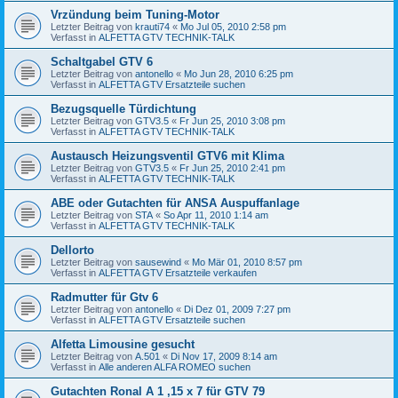
Vrzündung beim Tuning-Motor
Letzter Beitrag von
krauti74
«
Mo Jul 05, 2010 2:58 pm
Verfasst in
ALFETTA GTV TECHNIK-TALK
Schaltgabel GTV 6
Letzter Beitrag von
antonello
«
Mo Jun 28, 2010 6:25 pm
Verfasst in
ALFETTA GTV Ersatzteile suchen
Bezugsquelle Türdichtung
Letzter Beitrag von
GTV3.5
«
Fr Jun 25, 2010 3:08 pm
Verfasst in
ALFETTA GTV TECHNIK-TALK
Austausch Heizungsventil GTV6 mit Klima
Letzter Beitrag von
GTV3.5
«
Fr Jun 25, 2010 2:41 pm
Verfasst in
ALFETTA GTV TECHNIK-TALK
ABE oder Gutachten für ANSA Auspuffanlage
Letzter Beitrag von
STA
«
So Apr 11, 2010 1:14 am
Verfasst in
ALFETTA GTV TECHNIK-TALK
Dellorto
Letzter Beitrag von
sausewind
«
Mo Mär 01, 2010 8:57 pm
Verfasst in
ALFETTA GTV Ersatzteile verkaufen
Radmutter für Gtv 6
Letzter Beitrag von
antonello
«
Di Dez 01, 2009 7:27 pm
Verfasst in
ALFETTA GTV Ersatzteile suchen
Alfetta Limousine gesucht
Letzter Beitrag von
A.501
«
Di Nov 17, 2009 8:14 am
Verfasst in
Alle anderen ALFA ROMEO suchen
Gutachten Ronal A 1 ,15 x 7 für GTV 79