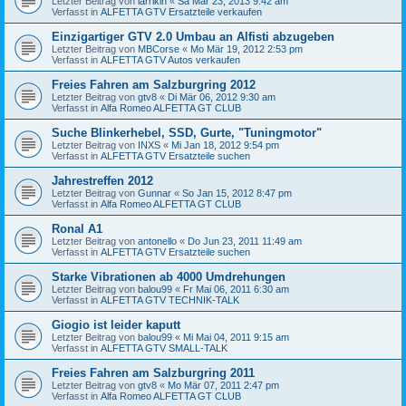
Letzter Beitrag von
larrikin
«
Sa Mär 23, 2013 9:42 am
Verfasst in
ALFETTA GTV Ersatzteile verkaufen
Einzigartiger GTV 2.0 Umbau an Alfisti abzugeben
Letzter Beitrag von
MBCorse
«
Mo Mär 19, 2012 2:53 pm
Verfasst in
ALFETTA GTV Autos verkaufen
Freies Fahren am Salzburgring 2012
Letzter Beitrag von
gtv8
«
Di Mär 06, 2012 9:30 am
Verfasst in
Alfa Romeo ALFETTA GT CLUB
Suche Blinkerhebel, SSD, Gurte, "Tuningmotor"
Letzter Beitrag von
INXS
«
Mi Jan 18, 2012 9:54 pm
Verfasst in
ALFETTA GTV Ersatzteile suchen
Jahrestreffen 2012
Letzter Beitrag von
Gunnar
«
So Jan 15, 2012 8:47 pm
Verfasst in
Alfa Romeo ALFETTA GT CLUB
Ronal A1
Letzter Beitrag von
antonello
«
Do Jun 23, 2011 11:49 am
Verfasst in
ALFETTA GTV Ersatzteile suchen
Starke Vibrationen ab 4000 Umdrehungen
Letzter Beitrag von
balou99
«
Fr Mai 06, 2011 6:30 am
Verfasst in
ALFETTA GTV TECHNIK-TALK
Giogio ist leider kaputt
Letzter Beitrag von
balou99
«
Mi Mai 04, 2011 9:15 am
Verfasst in
ALFETTA GTV SMALL-TALK
Freies Fahren am Salzburgring 2011
Letzter Beitrag von
gtv8
«
Mo Mär 07, 2011 2:47 pm
Verfasst in
Alfa Romeo ALFETTA GT CLUB