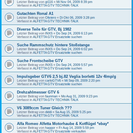
Letzter Beitrag von
gt116
«
Mi Nov 04, 2009 8:39 pm
Verfasst in
ALFETTA GTV TECHNIK-TALK
Gutachten Ronal A1
Letzter Beitrag von
Oliviero
«
Di Okt 06, 2009 3:28 pm
Verfasst in
ALFETTA GTV TECHNIK-TALK
Diverse Teile für GTV, Bj 1982
Letzter Beitrag von
INXS
«
Do Sep 24, 2009 6:13 pm
Verfasst in
ALFETTA GTV Ersatzteile suchen
Suche Rammschutz hintere Stoßstange
Letzter Beitrag von
INXS
«
Do Sep 24, 2009 6:02 pm
Verfasst in
ALFETTA GTV Ersatzteile suchen
Suche Frontscheibe GTV
Letzter Beitrag von
INXS
«
Do Sep 24, 2009 5:57 pm
Verfasst in
ALFETTA GTV Ersatzteile suchen
Impulsgeber GTV6 2,5 bj.82 Veglia borletti 12v 4Imp/g
Letzter Beitrag von
carloGTV6
«
Mi Sep 09, 2009 2:20 pm
Verfasst in
ALFETTA GTV Ersatzteile suchen
Drehzahlmesser GTV 6
Letzter Beitrag von
faunman
«
Mo Aug 31, 2009 9:23 pm
Verfasst in
ALFETTA GTV TECHNIK-TALK
V6 3089ccm Tuner Gleich ???
Letzter Beitrag von
diddi
«
Sa Aug 15, 2009 5:25 pm
Verfasst in
ALFETTA GTV TECHNIK-TALK
Alfa Romeo Alfetta Motorhaube & Kotflügel *ebay*
Letzter Beitrag von
haqqor
«
Fr Aug 14, 2009 5:59 pm
Verfasst in
ALFETTA GTV Ersatzteile verkaufen