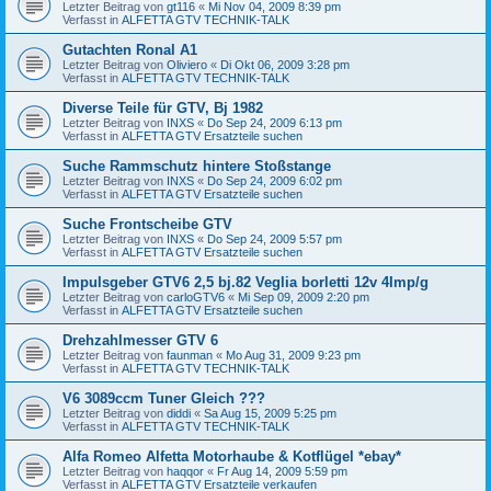
Letzter Beitrag von
gt116
«
Mi Nov 04, 2009 8:39 pm
Verfasst in
ALFETTA GTV TECHNIK-TALK
Gutachten Ronal A1
Letzter Beitrag von
Oliviero
«
Di Okt 06, 2009 3:28 pm
Verfasst in
ALFETTA GTV TECHNIK-TALK
Diverse Teile für GTV, Bj 1982
Letzter Beitrag von
INXS
«
Do Sep 24, 2009 6:13 pm
Verfasst in
ALFETTA GTV Ersatzteile suchen
Suche Rammschutz hintere Stoßstange
Letzter Beitrag von
INXS
«
Do Sep 24, 2009 6:02 pm
Verfasst in
ALFETTA GTV Ersatzteile suchen
Suche Frontscheibe GTV
Letzter Beitrag von
INXS
«
Do Sep 24, 2009 5:57 pm
Verfasst in
ALFETTA GTV Ersatzteile suchen
Impulsgeber GTV6 2,5 bj.82 Veglia borletti 12v 4Imp/g
Letzter Beitrag von
carloGTV6
«
Mi Sep 09, 2009 2:20 pm
Verfasst in
ALFETTA GTV Ersatzteile suchen
Drehzahlmesser GTV 6
Letzter Beitrag von
faunman
«
Mo Aug 31, 2009 9:23 pm
Verfasst in
ALFETTA GTV TECHNIK-TALK
V6 3089ccm Tuner Gleich ???
Letzter Beitrag von
diddi
«
Sa Aug 15, 2009 5:25 pm
Verfasst in
ALFETTA GTV TECHNIK-TALK
Alfa Romeo Alfetta Motorhaube & Kotflügel *ebay*
Letzter Beitrag von
haqqor
«
Fr Aug 14, 2009 5:59 pm
Verfasst in
ALFETTA GTV Ersatzteile verkaufen