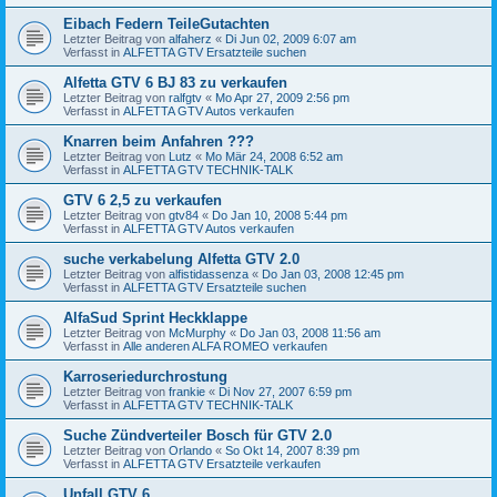
Eibach Federn TeileGutachten
Letzter Beitrag von
alfaherz
«
Di Jun 02, 2009 6:07 am
Verfasst in
ALFETTA GTV Ersatzteile suchen
Alfetta GTV 6 BJ 83 zu verkaufen
Letzter Beitrag von
ralfgtv
«
Mo Apr 27, 2009 2:56 pm
Verfasst in
ALFETTA GTV Autos verkaufen
Knarren beim Anfahren ???
Letzter Beitrag von
Lutz
«
Mo Mär 24, 2008 6:52 am
Verfasst in
ALFETTA GTV TECHNIK-TALK
GTV 6 2,5 zu verkaufen
Letzter Beitrag von
gtv84
«
Do Jan 10, 2008 5:44 pm
Verfasst in
ALFETTA GTV Autos verkaufen
suche verkabelung Alfetta GTV 2.0
Letzter Beitrag von
alfistidassenza
«
Do Jan 03, 2008 12:45 pm
Verfasst in
ALFETTA GTV Ersatzteile suchen
AlfaSud Sprint Heckklappe
Letzter Beitrag von
McMurphy
«
Do Jan 03, 2008 11:56 am
Verfasst in
Alle anderen ALFA ROMEO verkaufen
Karroseriedurchrostung
Letzter Beitrag von
frankie
«
Di Nov 27, 2007 6:59 pm
Verfasst in
ALFETTA GTV TECHNIK-TALK
Suche Zündverteiler Bosch für GTV 2.0
Letzter Beitrag von
Orlando
«
So Okt 14, 2007 8:39 pm
Verfasst in
ALFETTA GTV Ersatzteile verkaufen
Unfall GTV 6