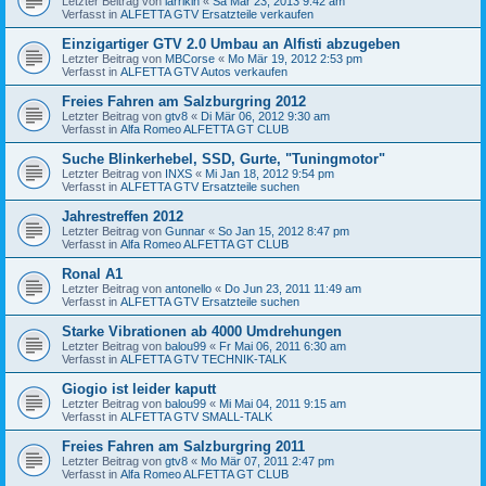
Letzter Beitrag von
larrikin
«
Sa Mär 23, 2013 9:42 am
Verfasst in
ALFETTA GTV Ersatzteile verkaufen
Einzigartiger GTV 2.0 Umbau an Alfisti abzugeben
Letzter Beitrag von
MBCorse
«
Mo Mär 19, 2012 2:53 pm
Verfasst in
ALFETTA GTV Autos verkaufen
Freies Fahren am Salzburgring 2012
Letzter Beitrag von
gtv8
«
Di Mär 06, 2012 9:30 am
Verfasst in
Alfa Romeo ALFETTA GT CLUB
Suche Blinkerhebel, SSD, Gurte, "Tuningmotor"
Letzter Beitrag von
INXS
«
Mi Jan 18, 2012 9:54 pm
Verfasst in
ALFETTA GTV Ersatzteile suchen
Jahrestreffen 2012
Letzter Beitrag von
Gunnar
«
So Jan 15, 2012 8:47 pm
Verfasst in
Alfa Romeo ALFETTA GT CLUB
Ronal A1
Letzter Beitrag von
antonello
«
Do Jun 23, 2011 11:49 am
Verfasst in
ALFETTA GTV Ersatzteile suchen
Starke Vibrationen ab 4000 Umdrehungen
Letzter Beitrag von
balou99
«
Fr Mai 06, 2011 6:30 am
Verfasst in
ALFETTA GTV TECHNIK-TALK
Giogio ist leider kaputt
Letzter Beitrag von
balou99
«
Mi Mai 04, 2011 9:15 am
Verfasst in
ALFETTA GTV SMALL-TALK
Freies Fahren am Salzburgring 2011
Letzter Beitrag von
gtv8
«
Mo Mär 07, 2011 2:47 pm
Verfasst in
Alfa Romeo ALFETTA GT CLUB