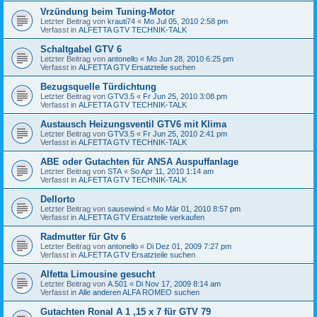
Vrzündung beim Tuning-Motor
Letzter Beitrag von
krauti74
«
Mo Jul 05, 2010 2:58 pm
Verfasst in
ALFETTA GTV TECHNIK-TALK
Schaltgabel GTV 6
Letzter Beitrag von
antonello
«
Mo Jun 28, 2010 6:25 pm
Verfasst in
ALFETTA GTV Ersatzteile suchen
Bezugsquelle Türdichtung
Letzter Beitrag von
GTV3.5
«
Fr Jun 25, 2010 3:08 pm
Verfasst in
ALFETTA GTV TECHNIK-TALK
Austausch Heizungsventil GTV6 mit Klima
Letzter Beitrag von
GTV3.5
«
Fr Jun 25, 2010 2:41 pm
Verfasst in
ALFETTA GTV TECHNIK-TALK
ABE oder Gutachten für ANSA Auspuffanlage
Letzter Beitrag von
STA
«
So Apr 11, 2010 1:14 am
Verfasst in
ALFETTA GTV TECHNIK-TALK
Dellorto
Letzter Beitrag von
sausewind
«
Mo Mär 01, 2010 8:57 pm
Verfasst in
ALFETTA GTV Ersatzteile verkaufen
Radmutter für Gtv 6
Letzter Beitrag von
antonello
«
Di Dez 01, 2009 7:27 pm
Verfasst in
ALFETTA GTV Ersatzteile suchen
Alfetta Limousine gesucht
Letzter Beitrag von
A.501
«
Di Nov 17, 2009 8:14 am
Verfasst in
Alle anderen ALFA ROMEO suchen
Gutachten Ronal A 1 ,15 x 7 für GTV 79