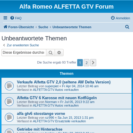
Alfa Romeo ALFETTA GTV Forum
FAQ
Anmelden
S
Foren-Übersicht
Suche
Unbeantwortete Themen
u
Unbeantwortete Themen
c
Zur erweiterten Suche
h
Suche
Erweiterte Suche
e
1
2
Nächste
Die Suche ergab 93 Treffer
Themen
Verkaufe Alfetta GTV 2,0 (seltene AW Delta Version)
Letzter Beitrag von
superpiet
«
Fr Apr 04, 2014 10:46 am
Verfasst in
ALFETTA GTV Autos verkaufen
Alfetta GTV 6 Karosse mit neuen Kotflügeln
Letzter Beitrag von
Norman
«
Fr Jul 05, 2013 9:22 am
Verfasst in
ALFETTA GTV Autos verkaufen
alfa gtv6 stosstange vorne
Letzter Beitrag von
sz996
«
Sa Jun 15, 2013 1:31 pm
Verfasst in
ALFETTA GTV Ersatzteile verkaufen
Getriebe mit Hinterachse