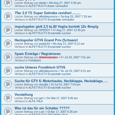
Letzter Beitrag von
daniel
«
Mo Aug 27, 2007 4:36 pm
Verfasst in
ALFETTA GTV Autos verkaufen
75er 2.0 TS Super Getriebe revidiert ........
Letzter Beitrag von
alfistidassenza
«
Sa Aug 25, 2007 7:26 am
Verfasst in
ALFETTA GTV Ersatzteile verkaufen
impulsgeber gtv6 2,5 bj.82 Veglia borletti 12v 4Imp/g
Letzter Beitrag von
SPEEDY
«
Fr Aug 17, 2007 12:45 pm
Verfasst in
ALFETTA GTV Ersatzteile suchen
Heckspoiler GTV6 Grand Prix (SchweizI
Letzter Beitrag von
paddy64
«
Mo Aug 13, 2007 6:12 am
Verfasst in
ALFETTA GTV Ersatzteile suchen
Spam Einträge / Registrieren
Letzter Beitrag von
Administrator
«
Fr Jul 20, 2007 7:01 am
Verfasst in
Feedback
suche Unteres Frontblech GTV6
Letzter Beitrag von
alfistidassenza
«
So Jul 15, 2007 6:31 am
Verfasst in
ALFETTA GTV Ersatzteile suchen
Suche für GTV 6: Motorhaube, Heckklappe, Heckablage, ...
Letzter Beitrag von
donalfa
«
Di Jul 10, 2007 7:04 pm
Verfasst in
ALFETTA GTV Ersatzteile suchen
Vorstellung
Letzter Beitrag von
geri
«
Do Mai 17, 2007 9:06 am
Verfasst in
ALFA-TALK
Was ist das für ein Schalter ?????
Letzter Beitrag von
Lutz
«
Di Apr 17, 2007 6:26 pm
Verfasst in
ALFETTA GTV TECHNIK-TALK