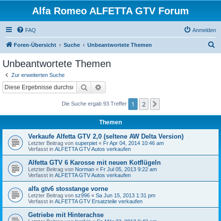
Alfa Romeo ALFETTA GTV Forum
FAQ
Anmelden
S
Foren-Übersicht
Suche
Unbeantwortete Themen
u
Unbeantwortete Themen
c
Zur erweiterten Suche
h
Suche
Erweiterte Suche
e
1
2
Nächste
Die Suche ergab 93 Treffer
Themen
Verkaufe Alfetta GTV 2,0 (seltene AW Delta Version)
Letzter Beitrag von
superpiet
«
Fr Apr 04, 2014 10:46 am
Verfasst in
ALFETTA GTV Autos verkaufen
Alfetta GTV 6 Karosse mit neuen Kotflügeln
Letzter Beitrag von
Norman
«
Fr Jul 05, 2013 9:22 am
Verfasst in
ALFETTA GTV Autos verkaufen
alfa gtv6 stosstange vorne
Letzter Beitrag von
sz996
«
Sa Jun 15, 2013 1:31 pm
Verfasst in
ALFETTA GTV Ersatzteile verkaufen
Getriebe mit Hinterachse