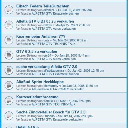
Eibach Federn TeileGutachten
Letzter Beitrag von
alfaherz
«
Di Jun 02, 2009 6:07 am
Verfasst in
ALFETTA GTV Ersatzteile suchen
Alfetta GTV 6 BJ 83 zu verkaufen
Letzter Beitrag von
ralfgtv
«
Mo Apr 27, 2009 2:56 pm
Verfasst in
ALFETTA GTV Autos verkaufen
Knarren beim Anfahren ???
Letzter Beitrag von
Lutz
«
Mo Mär 24, 2008 6:52 am
Verfasst in
ALFETTA GTV TECHNIK-TALK
GTV 6 2,5 zu verkaufen
Letzter Beitrag von
gtv84
«
Do Jan 10, 2008 5:44 pm
Verfasst in
ALFETTA GTV Autos verkaufen
suche verkabelung Alfetta GTV 2.0
Letzter Beitrag von
alfistidassenza
«
Do Jan 03, 2008 12:45 pm
Verfasst in
ALFETTA GTV Ersatzteile suchen
AlfaSud Sprint Heckklappe
Letzter Beitrag von
McMurphy
«
Do Jan 03, 2008 11:56 am
Verfasst in
Alle anderen ALFA ROMEO verkaufen
Karroseriedurchrostung
Letzter Beitrag von
frankie
«
Di Nov 27, 2007 6:59 pm
Verfasst in
ALFETTA GTV TECHNIK-TALK
Suche Zündverteiler Bosch für GTV 2.0
Letzter Beitrag von
Orlando
«
So Okt 14, 2007 8:39 pm
Verfasst in
ALFETTA GTV Ersatzteile verkaufen
Unfall GTV 6