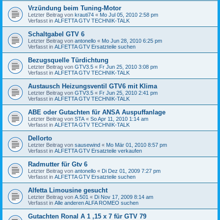
Vrzündung beim Tuning-Motor
Letzter Beitrag von
krauti74
«
Mo Jul 05, 2010 2:58 pm
Verfasst in
ALFETTA GTV TECHNIK-TALK
Schaltgabel GTV 6
Letzter Beitrag von
antonello
«
Mo Jun 28, 2010 6:25 pm
Verfasst in
ALFETTA GTV Ersatzteile suchen
Bezugsquelle Türdichtung
Letzter Beitrag von
GTV3.5
«
Fr Jun 25, 2010 3:08 pm
Verfasst in
ALFETTA GTV TECHNIK-TALK
Austausch Heizungsventil GTV6 mit Klima
Letzter Beitrag von
GTV3.5
«
Fr Jun 25, 2010 2:41 pm
Verfasst in
ALFETTA GTV TECHNIK-TALK
ABE oder Gutachten für ANSA Auspuffanlage
Letzter Beitrag von
STA
«
So Apr 11, 2010 1:14 am
Verfasst in
ALFETTA GTV TECHNIK-TALK
Dellorto
Letzter Beitrag von
sausewind
«
Mo Mär 01, 2010 8:57 pm
Verfasst in
ALFETTA GTV Ersatzteile verkaufen
Radmutter für Gtv 6
Letzter Beitrag von
antonello
«
Di Dez 01, 2009 7:27 pm
Verfasst in
ALFETTA GTV Ersatzteile suchen
Alfetta Limousine gesucht
Letzter Beitrag von
A.501
«
Di Nov 17, 2009 8:14 am
Verfasst in
Alle anderen ALFA ROMEO suchen
Gutachten Ronal A 1 ,15 x 7 für GTV 79