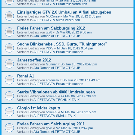
Letzter Beitrag von
larrikin
«
Sa Mär 23, 2013 9:42 am
Verfasst in
ALFETTA GTV Ersatzteile verkaufen
Einzigartiger GTV 2.0 Umbau an Alfisti abzugeben
Letzter Beitrag von
MBCorse
«
Mo Mär 19, 2012 2:53 pm
Verfasst in
ALFETTA GTV Autos verkaufen
Freies Fahren am Salzburgring 2012
Letzter Beitrag von
gtv8
«
Di Mär 06, 2012 9:30 am
Verfasst in
Alfa Romeo ALFETTA GT CLUB
Suche Blinkerhebel, SSD, Gurte, "Tuningmotor"
Letzter Beitrag von
INXS
«
Mi Jan 18, 2012 9:54 pm
Verfasst in
ALFETTA GTV Ersatzteile suchen
Jahrestreffen 2012
Letzter Beitrag von
Gunnar
«
So Jan 15, 2012 8:47 pm
Verfasst in
Alfa Romeo ALFETTA GT CLUB
Ronal A1
Letzter Beitrag von
antonello
«
Do Jun 23, 2011 11:49 am
Verfasst in
ALFETTA GTV Ersatzteile suchen
Starke Vibrationen ab 4000 Umdrehungen
Letzter Beitrag von
balou99
«
Fr Mai 06, 2011 6:30 am
Verfasst in
ALFETTA GTV TECHNIK-TALK
Giogio ist leider kaputt
Letzter Beitrag von
balou99
«
Mi Mai 04, 2011 9:15 am
Verfasst in
ALFETTA GTV SMALL-TALK
Freies Fahren am Salzburgring 2011
Letzter Beitrag von
gtv8
«
Mo Mär 07, 2011 2:47 pm
Verfasst in
Alfa Romeo ALFETTA GT CLUB