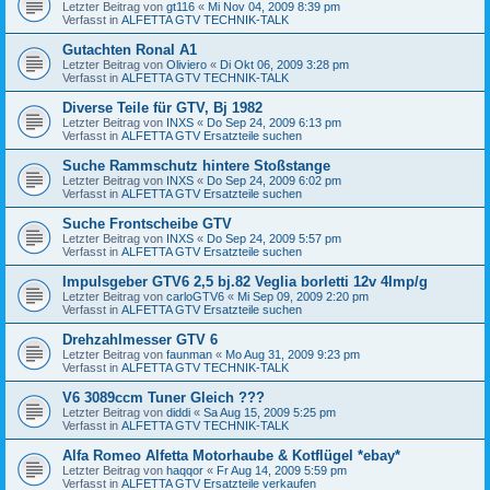
Letzter Beitrag von
gt116
«
Mi Nov 04, 2009 8:39 pm
Verfasst in
ALFETTA GTV TECHNIK-TALK
Gutachten Ronal A1
Letzter Beitrag von
Oliviero
«
Di Okt 06, 2009 3:28 pm
Verfasst in
ALFETTA GTV TECHNIK-TALK
Diverse Teile für GTV, Bj 1982
Letzter Beitrag von
INXS
«
Do Sep 24, 2009 6:13 pm
Verfasst in
ALFETTA GTV Ersatzteile suchen
Suche Rammschutz hintere Stoßstange
Letzter Beitrag von
INXS
«
Do Sep 24, 2009 6:02 pm
Verfasst in
ALFETTA GTV Ersatzteile suchen
Suche Frontscheibe GTV
Letzter Beitrag von
INXS
«
Do Sep 24, 2009 5:57 pm
Verfasst in
ALFETTA GTV Ersatzteile suchen
Impulsgeber GTV6 2,5 bj.82 Veglia borletti 12v 4Imp/g
Letzter Beitrag von
carloGTV6
«
Mi Sep 09, 2009 2:20 pm
Verfasst in
ALFETTA GTV Ersatzteile suchen
Drehzahlmesser GTV 6
Letzter Beitrag von
faunman
«
Mo Aug 31, 2009 9:23 pm
Verfasst in
ALFETTA GTV TECHNIK-TALK
V6 3089ccm Tuner Gleich ???
Letzter Beitrag von
diddi
«
Sa Aug 15, 2009 5:25 pm
Verfasst in
ALFETTA GTV TECHNIK-TALK
Alfa Romeo Alfetta Motorhaube & Kotflügel *ebay*
Letzter Beitrag von
haqqor
«
Fr Aug 14, 2009 5:59 pm
Verfasst in
ALFETTA GTV Ersatzteile verkaufen