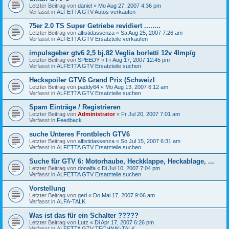
Letzter Beitrag von
daniel
«
Mo Aug 27, 2007 4:36 pm
Verfasst in
ALFETTA GTV Autos verkaufen
75er 2.0 TS Super Getriebe revidiert ........
Letzter Beitrag von
alfistidassenza
«
Sa Aug 25, 2007 7:26 am
Verfasst in
ALFETTA GTV Ersatzteile verkaufen
impulsgeber gtv6 2,5 bj.82 Veglia borletti 12v 4Imp/g
Letzter Beitrag von
SPEEDY
«
Fr Aug 17, 2007 12:45 pm
Verfasst in
ALFETTA GTV Ersatzteile suchen
Heckspoiler GTV6 Grand Prix (SchweizI
Letzter Beitrag von
paddy64
«
Mo Aug 13, 2007 6:12 am
Verfasst in
ALFETTA GTV Ersatzteile suchen
Spam Einträge / Registrieren
Letzter Beitrag von
Administrator
«
Fr Jul 20, 2007 7:01 am
Verfasst in
Feedback
suche Unteres Frontblech GTV6
Letzter Beitrag von
alfistidassenza
«
So Jul 15, 2007 6:31 am
Verfasst in
ALFETTA GTV Ersatzteile suchen
Suche für GTV 6: Motorhaube, Heckklappe, Heckablage, ...
Letzter Beitrag von
donalfa
«
Di Jul 10, 2007 7:04 pm
Verfasst in
ALFETTA GTV Ersatzteile suchen
Vorstellung
Letzter Beitrag von
geri
«
Do Mai 17, 2007 9:06 am
Verfasst in
ALFA-TALK
Was ist das für ein Schalter ?????
Letzter Beitrag von
Lutz
«
Di Apr 17, 2007 6:26 pm
Verfasst in
ALFETTA GTV TECHNIK-TALK