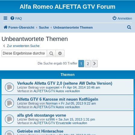
Alfa Romeo ALFETTA GTV Forum
FAQ
Anmelden
S
Foren-Übersicht
Suche
Unbeantwortete Themen
u
Unbeantwortete Themen
c
Zur erweiterten Suche
h
Suche
Erweiterte Suche
e
1
2
Nächste
Die Suche ergab 93 Treffer
Themen
Verkaufe Alfetta GTV 2,0 (seltene AW Delta Version)
Letzter Beitrag von
superpiet
«
Fr Apr 04, 2014 10:46 am
Verfasst in
ALFETTA GTV Autos verkaufen
Alfetta GTV 6 Karosse mit neuen Kotflügeln
Letzter Beitrag von
Norman
«
Fr Jul 05, 2013 9:22 am
Verfasst in
ALFETTA GTV Autos verkaufen
alfa gtv6 stosstange vorne
Letzter Beitrag von
sz996
«
Sa Jun 15, 2013 1:31 pm
Verfasst in
ALFETTA GTV Ersatzteile verkaufen
Getriebe mit Hinterachse