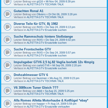
Letzter Beitrag von
gt116
«
Mi Nov 04, 2009 8:39 pm
Verfasst in
ALFETTA GTV TECHNIK-TALK
Gutachten Ronal A1
Letzter Beitrag von
Oliviero
«
Di Okt 06, 2009 3:28 pm
Verfasst in
ALFETTA GTV TECHNIK-TALK
Diverse Teile für GTV, Bj 1982
Letzter Beitrag von
INXS
«
Do Sep 24, 2009 6:13 pm
Verfasst in
ALFETTA GTV Ersatzteile suchen
Suche Rammschutz hintere Stoßstange
Letzter Beitrag von
INXS
«
Do Sep 24, 2009 6:02 pm
Verfasst in
ALFETTA GTV Ersatzteile suchen
Suche Frontscheibe GTV
Letzter Beitrag von
INXS
«
Do Sep 24, 2009 5:57 pm
Verfasst in
ALFETTA GTV Ersatzteile suchen
Impulsgeber GTV6 2,5 bj.82 Veglia borletti 12v 4Imp/g
Letzter Beitrag von
carloGTV6
«
Mi Sep 09, 2009 2:20 pm
Verfasst in
ALFETTA GTV Ersatzteile suchen
Drehzahlmesser GTV 6
Letzter Beitrag von
faunman
«
Mo Aug 31, 2009 9:23 pm
Verfasst in
ALFETTA GTV TECHNIK-TALK
V6 3089ccm Tuner Gleich ???
Letzter Beitrag von
diddi
«
Sa Aug 15, 2009 5:25 pm
Verfasst in
ALFETTA GTV TECHNIK-TALK
Alfa Romeo Alfetta Motorhaube & Kotflügel *ebay*
Letzter Beitrag von
haqqor
«
Fr Aug 14, 2009 5:59 pm
Verfasst in
ALFETTA GTV Ersatzteile verkaufen