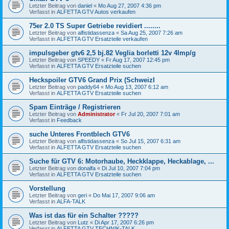
Letzter Beitrag von
daniel
«
Mo Aug 27, 2007 4:36 pm
Verfasst in
ALFETTA GTV Autos verkaufen
75er 2.0 TS Super Getriebe revidiert ........
Letzter Beitrag von
alfistidassenza
«
Sa Aug 25, 2007 7:26 am
Verfasst in
ALFETTA GTV Ersatzteile verkaufen
impulsgeber gtv6 2,5 bj.82 Veglia borletti 12v 4Imp/g
Letzter Beitrag von
SPEEDY
«
Fr Aug 17, 2007 12:45 pm
Verfasst in
ALFETTA GTV Ersatzteile suchen
Heckspoiler GTV6 Grand Prix (SchweizI
Letzter Beitrag von
paddy64
«
Mo Aug 13, 2007 6:12 am
Verfasst in
ALFETTA GTV Ersatzteile suchen
Spam Einträge / Registrieren
Letzter Beitrag von
Administrator
«
Fr Jul 20, 2007 7:01 am
Verfasst in
Feedback
suche Unteres Frontblech GTV6
Letzter Beitrag von
alfistidassenza
«
So Jul 15, 2007 6:31 am
Verfasst in
ALFETTA GTV Ersatzteile suchen
Suche für GTV 6: Motorhaube, Heckklappe, Heckablage, ...
Letzter Beitrag von
donalfa
«
Di Jul 10, 2007 7:04 pm
Verfasst in
ALFETTA GTV Ersatzteile suchen
Vorstellung
Letzter Beitrag von
geri
«
Do Mai 17, 2007 9:06 am
Verfasst in
ALFA-TALK
Was ist das für ein Schalter ?????
Letzter Beitrag von
Lutz
«
Di Apr 17, 2007 6:26 pm
Verfasst in
ALFETTA GTV TECHNIK-TALK