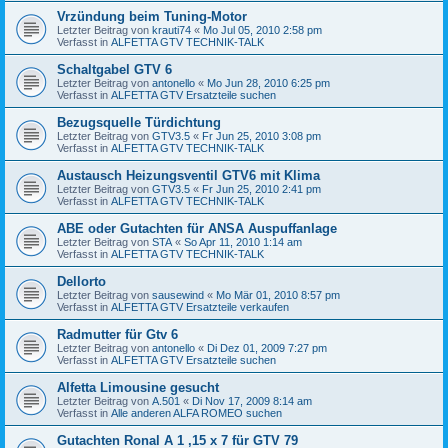
Vrzündung beim Tuning-Motor
Letzter Beitrag von
krauti74
«
Mo Jul 05, 2010 2:58 pm
Verfasst in
ALFETTA GTV TECHNIK-TALK
Schaltgabel GTV 6
Letzter Beitrag von
antonello
«
Mo Jun 28, 2010 6:25 pm
Verfasst in
ALFETTA GTV Ersatzteile suchen
Bezugsquelle Türdichtung
Letzter Beitrag von
GTV3.5
«
Fr Jun 25, 2010 3:08 pm
Verfasst in
ALFETTA GTV TECHNIK-TALK
Austausch Heizungsventil GTV6 mit Klima
Letzter Beitrag von
GTV3.5
«
Fr Jun 25, 2010 2:41 pm
Verfasst in
ALFETTA GTV TECHNIK-TALK
ABE oder Gutachten für ANSA Auspuffanlage
Letzter Beitrag von
STA
«
So Apr 11, 2010 1:14 am
Verfasst in
ALFETTA GTV TECHNIK-TALK
Dellorto
Letzter Beitrag von
sausewind
«
Mo Mär 01, 2010 8:57 pm
Verfasst in
ALFETTA GTV Ersatzteile verkaufen
Radmutter für Gtv 6
Letzter Beitrag von
antonello
«
Di Dez 01, 2009 7:27 pm
Verfasst in
ALFETTA GTV Ersatzteile suchen
Alfetta Limousine gesucht
Letzter Beitrag von
A.501
«
Di Nov 17, 2009 8:14 am
Verfasst in
Alle anderen ALFA ROMEO suchen
Gutachten Ronal A 1 ,15 x 7 für GTV 79