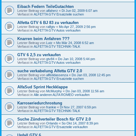
Eibach Federn TeileGutachten
Letzter Beitrag von
alfaherz
«
Di Jun 02, 2009 6:07 am
Verfasst in
ALFETTA GTV Ersatzteile suchen
Alfetta GTV 6 BJ 83 zu verkaufen
Letzter Beitrag von
ralfgtv
«
Mo Apr 27, 2009 2:56 pm
Verfasst in
ALFETTA GTV Autos verkaufen
Knarren beim Anfahren ???
Letzter Beitrag von
Lutz
«
Mo Mär 24, 2008 6:52 am
Verfasst in
ALFETTA GTV TECHNIK-TALK
GTV 6 2,5 zu verkaufen
Letzter Beitrag von
gtv84
«
Do Jan 10, 2008 5:44 pm
Verfasst in
ALFETTA GTV Autos verkaufen
suche verkabelung Alfetta GTV 2.0
Letzter Beitrag von
alfistidassenza
«
Do Jan 03, 2008 12:45 pm
Verfasst in
ALFETTA GTV Ersatzteile suchen
AlfaSud Sprint Heckklappe
Letzter Beitrag von
McMurphy
«
Do Jan 03, 2008 11:56 am
Verfasst in
Alle anderen ALFA ROMEO verkaufen
Karroseriedurchrostung
Letzter Beitrag von
frankie
«
Di Nov 27, 2007 6:59 pm
Verfasst in
ALFETTA GTV TECHNIK-TALK
Suche Zündverteiler Bosch für GTV 2.0
Letzter Beitrag von
Orlando
«
So Okt 14, 2007 8:39 pm
Verfasst in
ALFETTA GTV Ersatzteile verkaufen
Unfall GTV 6