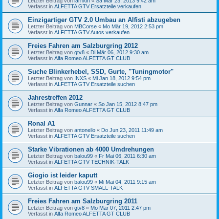
Letzter Beitrag von
larrikin
«
Sa Mär 23, 2013 9:42 am
Verfasst in
ALFETTA GTV Ersatzteile verkaufen
Einzigartiger GTV 2.0 Umbau an Alfisti abzugeben
Letzter Beitrag von
MBCorse
«
Mo Mär 19, 2012 2:53 pm
Verfasst in
ALFETTA GTV Autos verkaufen
Freies Fahren am Salzburgring 2012
Letzter Beitrag von
gtv8
«
Di Mär 06, 2012 9:30 am
Verfasst in
Alfa Romeo ALFETTA GT CLUB
Suche Blinkerhebel, SSD, Gurte, "Tuningmotor"
Letzter Beitrag von
INXS
«
Mi Jan 18, 2012 9:54 pm
Verfasst in
ALFETTA GTV Ersatzteile suchen
Jahrestreffen 2012
Letzter Beitrag von
Gunnar
«
So Jan 15, 2012 8:47 pm
Verfasst in
Alfa Romeo ALFETTA GT CLUB
Ronal A1
Letzter Beitrag von
antonello
«
Do Jun 23, 2011 11:49 am
Verfasst in
ALFETTA GTV Ersatzteile suchen
Starke Vibrationen ab 4000 Umdrehungen
Letzter Beitrag von
balou99
«
Fr Mai 06, 2011 6:30 am
Verfasst in
ALFETTA GTV TECHNIK-TALK
Giogio ist leider kaputt
Letzter Beitrag von
balou99
«
Mi Mai 04, 2011 9:15 am
Verfasst in
ALFETTA GTV SMALL-TALK
Freies Fahren am Salzburgring 2011
Letzter Beitrag von
gtv8
«
Mo Mär 07, 2011 2:47 pm
Verfasst in
Alfa Romeo ALFETTA GT CLUB