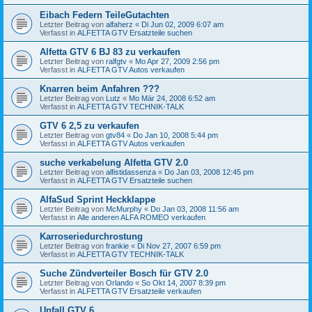
Eibach Federn TeileGutachten
Letzter Beitrag von
alfaherz
«
Di Jun 02, 2009 6:07 am
Verfasst in
ALFETTA GTV Ersatzteile suchen
Alfetta GTV 6 BJ 83 zu verkaufen
Letzter Beitrag von
ralfgtv
«
Mo Apr 27, 2009 2:56 pm
Verfasst in
ALFETTA GTV Autos verkaufen
Knarren beim Anfahren ???
Letzter Beitrag von
Lutz
«
Mo Mär 24, 2008 6:52 am
Verfasst in
ALFETTA GTV TECHNIK-TALK
GTV 6 2,5 zu verkaufen
Letzter Beitrag von
gtv84
«
Do Jan 10, 2008 5:44 pm
Verfasst in
ALFETTA GTV Autos verkaufen
suche verkabelung Alfetta GTV 2.0
Letzter Beitrag von
alfistidassenza
«
Do Jan 03, 2008 12:45 pm
Verfasst in
ALFETTA GTV Ersatzteile suchen
AlfaSud Sprint Heckklappe
Letzter Beitrag von
McMurphy
«
Do Jan 03, 2008 11:56 am
Verfasst in
Alle anderen ALFA ROMEO verkaufen
Karroseriedurchrostung
Letzter Beitrag von
frankie
«
Di Nov 27, 2007 6:59 pm
Verfasst in
ALFETTA GTV TECHNIK-TALK
Suche Zündverteiler Bosch für GTV 2.0
Letzter Beitrag von
Orlando
«
So Okt 14, 2007 8:39 pm
Verfasst in
ALFETTA GTV Ersatzteile verkaufen
Unfall GTV 6