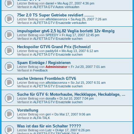
Letzter Beitrag von
daniel
«
Mo Aug 27, 2007 4:36 pm
Verfasst in
ALFETTA GTV Autos verkaufen
75er 2.0 TS Super Getriebe revidiert ........
Letzter Beitrag von
alfistidassenza
«
Sa Aug 25, 2007 7:26 am
Verfasst in
ALFETTA GTV Ersatzteile verkaufen
impulsgeber gtv6 2,5 bj.82 Veglia borletti 12v 4Imp/g
Letzter Beitrag von
SPEEDY
«
Fr Aug 17, 2007 12:45 pm
Verfasst in
ALFETTA GTV Ersatzteile suchen
Heckspoiler GTV6 Grand Prix (SchweizI
Letzter Beitrag von
paddy64
«
Mo Aug 13, 2007 6:12 am
Verfasst in
ALFETTA GTV Ersatzteile suchen
Spam Einträge / Registrieren
Letzter Beitrag von
Administrator
«
Fr Jul 20, 2007 7:01 am
Verfasst in
Feedback
suche Unteres Frontblech GTV6
Letzter Beitrag von
alfistidassenza
«
So Jul 15, 2007 6:31 am
Verfasst in
ALFETTA GTV Ersatzteile suchen
Suche für GTV 6: Motorhaube, Heckklappe, Heckablage, ...
Letzter Beitrag von
donalfa
«
Di Jul 10, 2007 7:04 pm
Verfasst in
ALFETTA GTV Ersatzteile suchen
Vorstellung
Letzter Beitrag von
geri
«
Do Mai 17, 2007 9:06 am
Verfasst in
ALFA-TALK
Was ist das für ein Schalter ?????
Letzter Beitrag von
Lutz
«
Di Apr 17, 2007 6:26 pm
Verfasst in
ALFETTA GTV TECHNIK-TALK