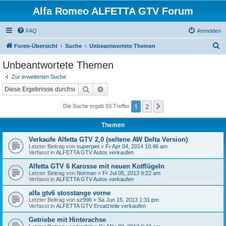
Alfa Romeo ALFETTA GTV Forum
FAQ
Anmelden
S
Foren-Übersicht
Suche
Unbeantwortete Themen
u
Unbeantwortete Themen
c
Zur erweiterten Suche
h
Suche
Erweiterte Suche
e
1
2
Nächste
Die Suche ergab 93 Treffer
Themen
Verkaufe Alfetta GTV 2,0 (seltene AW Delta Version)
Letzter Beitrag von
superpiet
«
Fr Apr 04, 2014 10:46 am
Verfasst in
ALFETTA GTV Autos verkaufen
Alfetta GTV 6 Karosse mit neuen Kotflügeln
Letzter Beitrag von
Norman
«
Fr Jul 05, 2013 9:22 am
Verfasst in
ALFETTA GTV Autos verkaufen
alfa gtv6 stosstange vorne
Letzter Beitrag von
sz996
«
Sa Jun 15, 2013 1:31 pm
Verfasst in
ALFETTA GTV Ersatzteile verkaufen
Getriebe mit Hinterachse