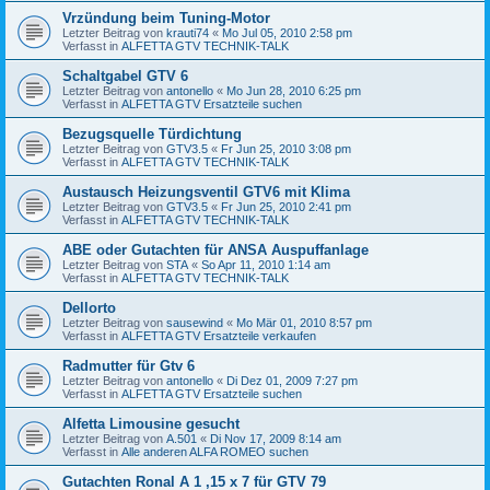
Vrzündung beim Tuning-Motor
Letzter Beitrag von
krauti74
«
Mo Jul 05, 2010 2:58 pm
Verfasst in
ALFETTA GTV TECHNIK-TALK
Schaltgabel GTV 6
Letzter Beitrag von
antonello
«
Mo Jun 28, 2010 6:25 pm
Verfasst in
ALFETTA GTV Ersatzteile suchen
Bezugsquelle Türdichtung
Letzter Beitrag von
GTV3.5
«
Fr Jun 25, 2010 3:08 pm
Verfasst in
ALFETTA GTV TECHNIK-TALK
Austausch Heizungsventil GTV6 mit Klima
Letzter Beitrag von
GTV3.5
«
Fr Jun 25, 2010 2:41 pm
Verfasst in
ALFETTA GTV TECHNIK-TALK
ABE oder Gutachten für ANSA Auspuffanlage
Letzter Beitrag von
STA
«
So Apr 11, 2010 1:14 am
Verfasst in
ALFETTA GTV TECHNIK-TALK
Dellorto
Letzter Beitrag von
sausewind
«
Mo Mär 01, 2010 8:57 pm
Verfasst in
ALFETTA GTV Ersatzteile verkaufen
Radmutter für Gtv 6
Letzter Beitrag von
antonello
«
Di Dez 01, 2009 7:27 pm
Verfasst in
ALFETTA GTV Ersatzteile suchen
Alfetta Limousine gesucht
Letzter Beitrag von
A.501
«
Di Nov 17, 2009 8:14 am
Verfasst in
Alle anderen ALFA ROMEO suchen
Gutachten Ronal A 1 ,15 x 7 für GTV 79