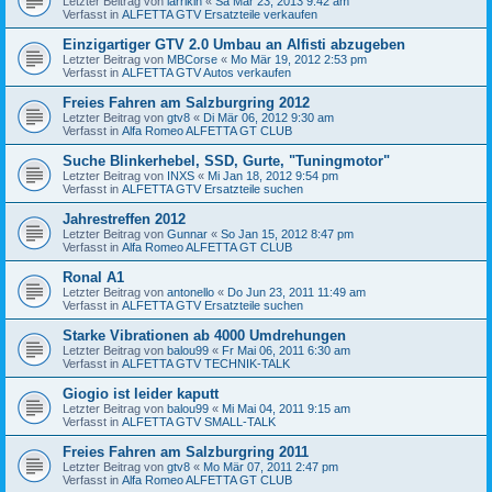
Letzter Beitrag von
larrikin
«
Sa Mär 23, 2013 9:42 am
Verfasst in
ALFETTA GTV Ersatzteile verkaufen
Einzigartiger GTV 2.0 Umbau an Alfisti abzugeben
Letzter Beitrag von
MBCorse
«
Mo Mär 19, 2012 2:53 pm
Verfasst in
ALFETTA GTV Autos verkaufen
Freies Fahren am Salzburgring 2012
Letzter Beitrag von
gtv8
«
Di Mär 06, 2012 9:30 am
Verfasst in
Alfa Romeo ALFETTA GT CLUB
Suche Blinkerhebel, SSD, Gurte, "Tuningmotor"
Letzter Beitrag von
INXS
«
Mi Jan 18, 2012 9:54 pm
Verfasst in
ALFETTA GTV Ersatzteile suchen
Jahrestreffen 2012
Letzter Beitrag von
Gunnar
«
So Jan 15, 2012 8:47 pm
Verfasst in
Alfa Romeo ALFETTA GT CLUB
Ronal A1
Letzter Beitrag von
antonello
«
Do Jun 23, 2011 11:49 am
Verfasst in
ALFETTA GTV Ersatzteile suchen
Starke Vibrationen ab 4000 Umdrehungen
Letzter Beitrag von
balou99
«
Fr Mai 06, 2011 6:30 am
Verfasst in
ALFETTA GTV TECHNIK-TALK
Giogio ist leider kaputt
Letzter Beitrag von
balou99
«
Mi Mai 04, 2011 9:15 am
Verfasst in
ALFETTA GTV SMALL-TALK
Freies Fahren am Salzburgring 2011
Letzter Beitrag von
gtv8
«
Mo Mär 07, 2011 2:47 pm
Verfasst in
Alfa Romeo ALFETTA GT CLUB