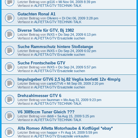
Letzter Beitrag von
gt116
«
Mi Nov 04, 2009 8:39 pm
Verfasst in
ALFETTA GTV TECHNIK-TALK
Gutachten Ronal A1
Letzter Beitrag von
Oliviero
«
Di Okt 06, 2009 3:28 pm
Verfasst in
ALFETTA GTV TECHNIK-TALK
Diverse Teile für GTV, Bj 1982
Letzter Beitrag von
INXS
«
Do Sep 24, 2009 6:13 pm
Verfasst in
ALFETTA GTV Ersatzteile suchen
Suche Rammschutz hintere Stoßstange
Letzter Beitrag von
INXS
«
Do Sep 24, 2009 6:02 pm
Verfasst in
ALFETTA GTV Ersatzteile suchen
Suche Frontscheibe GTV
Letzter Beitrag von
INXS
«
Do Sep 24, 2009 5:57 pm
Verfasst in
ALFETTA GTV Ersatzteile suchen
Impulsgeber GTV6 2,5 bj.82 Veglia borletti 12v 4Imp/g
Letzter Beitrag von
carloGTV6
«
Mi Sep 09, 2009 2:20 pm
Verfasst in
ALFETTA GTV Ersatzteile suchen
Drehzahlmesser GTV 6
Letzter Beitrag von
faunman
«
Mo Aug 31, 2009 9:23 pm
Verfasst in
ALFETTA GTV TECHNIK-TALK
V6 3089ccm Tuner Gleich ???
Letzter Beitrag von
diddi
«
Sa Aug 15, 2009 5:25 pm
Verfasst in
ALFETTA GTV TECHNIK-TALK
Alfa Romeo Alfetta Motorhaube & Kotflügel *ebay*
Letzter Beitrag von
haqqor
«
Fr Aug 14, 2009 5:59 pm
Verfasst in
ALFETTA GTV Ersatzteile verkaufen