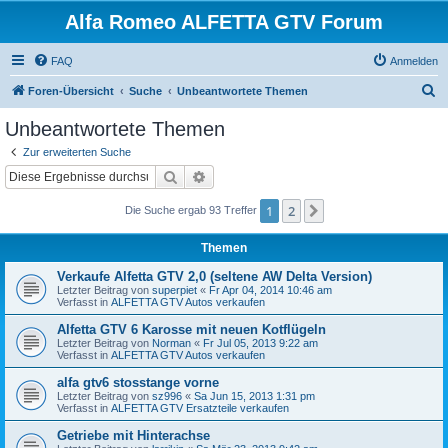
Alfa Romeo ALFETTA GTV Forum
FAQ
Anmelden
S
Foren-Übersicht
Suche
Unbeantwortete Themen
u
Unbeantwortete Themen
c
Zur erweiterten Suche
h
Suche
Erweiterte Suche
e
1
2
Nächste
Die Suche ergab 93 Treffer
Themen
Verkaufe Alfetta GTV 2,0 (seltene AW Delta Version)
Letzter Beitrag von
superpiet
«
Fr Apr 04, 2014 10:46 am
Verfasst in
ALFETTA GTV Autos verkaufen
Alfetta GTV 6 Karosse mit neuen Kotflügeln
Letzter Beitrag von
Norman
«
Fr Jul 05, 2013 9:22 am
Verfasst in
ALFETTA GTV Autos verkaufen
alfa gtv6 stosstange vorne
Letzter Beitrag von
sz996
«
Sa Jun 15, 2013 1:31 pm
Verfasst in
ALFETTA GTV Ersatzteile verkaufen
Getriebe mit Hinterachse