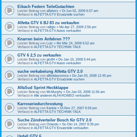
Eibach Federn TeileGutachten
Letzter Beitrag von
alfaherz
«
Di Jun 02, 2009 6:07 am
Verfasst in
ALFETTA GTV Ersatzteile suchen
Alfetta GTV 6 BJ 83 zu verkaufen
Letzter Beitrag von
ralfgtv
«
Mo Apr 27, 2009 2:56 pm
Verfasst in
ALFETTA GTV Autos verkaufen
Knarren beim Anfahren ???
Letzter Beitrag von
Lutz
«
Mo Mär 24, 2008 6:52 am
Verfasst in
ALFETTA GTV TECHNIK-TALK
GTV 6 2,5 zu verkaufen
Letzter Beitrag von
gtv84
«
Do Jan 10, 2008 5:44 pm
Verfasst in
ALFETTA GTV Autos verkaufen
suche verkabelung Alfetta GTV 2.0
Letzter Beitrag von
alfistidassenza
«
Do Jan 03, 2008 12:45 pm
Verfasst in
ALFETTA GTV Ersatzteile suchen
AlfaSud Sprint Heckklappe
Letzter Beitrag von
McMurphy
«
Do Jan 03, 2008 11:56 am
Verfasst in
Alle anderen ALFA ROMEO verkaufen
Karroseriedurchrostung
Letzter Beitrag von
frankie
«
Di Nov 27, 2007 6:59 pm
Verfasst in
ALFETTA GTV TECHNIK-TALK
Suche Zündverteiler Bosch für GTV 2.0
Letzter Beitrag von
Orlando
«
So Okt 14, 2007 8:39 pm
Verfasst in
ALFETTA GTV Ersatzteile verkaufen
Unfall GTV 6