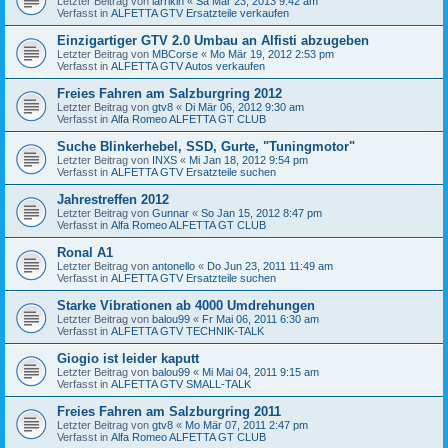
Letzter Beitrag von
larrikin
«
Sa Mär 23, 2013 9:42 am
Verfasst in
ALFETTA GTV Ersatzteile verkaufen
Einzigartiger GTV 2.0 Umbau an Alfisti abzugeben
Letzter Beitrag von
MBCorse
«
Mo Mär 19, 2012 2:53 pm
Verfasst in
ALFETTA GTV Autos verkaufen
Freies Fahren am Salzburgring 2012
Letzter Beitrag von
gtv8
«
Di Mär 06, 2012 9:30 am
Verfasst in
Alfa Romeo ALFETTA GT CLUB
Suche Blinkerhebel, SSD, Gurte, "Tuningmotor"
Letzter Beitrag von
INXS
«
Mi Jan 18, 2012 9:54 pm
Verfasst in
ALFETTA GTV Ersatzteile suchen
Jahrestreffen 2012
Letzter Beitrag von
Gunnar
«
So Jan 15, 2012 8:47 pm
Verfasst in
Alfa Romeo ALFETTA GT CLUB
Ronal A1
Letzter Beitrag von
antonello
«
Do Jun 23, 2011 11:49 am
Verfasst in
ALFETTA GTV Ersatzteile suchen
Starke Vibrationen ab 4000 Umdrehungen
Letzter Beitrag von
balou99
«
Fr Mai 06, 2011 6:30 am
Verfasst in
ALFETTA GTV TECHNIK-TALK
Giogio ist leider kaputt
Letzter Beitrag von
balou99
«
Mi Mai 04, 2011 9:15 am
Verfasst in
ALFETTA GTV SMALL-TALK
Freies Fahren am Salzburgring 2011
Letzter Beitrag von
gtv8
«
Mo Mär 07, 2011 2:47 pm
Verfasst in
Alfa Romeo ALFETTA GT CLUB