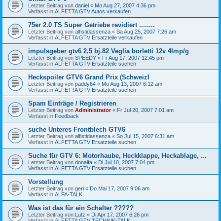
Letzter Beitrag von
daniel
«
Mo Aug 27, 2007 4:36 pm
Verfasst in
ALFETTA GTV Autos verkaufen
75er 2.0 TS Super Getriebe revidiert ........
Letzter Beitrag von
alfistidassenza
«
Sa Aug 25, 2007 7:26 am
Verfasst in
ALFETTA GTV Ersatzteile verkaufen
impulsgeber gtv6 2,5 bj.82 Veglia borletti 12v 4Imp/g
Letzter Beitrag von
SPEEDY
«
Fr Aug 17, 2007 12:45 pm
Verfasst in
ALFETTA GTV Ersatzteile suchen
Heckspoiler GTV6 Grand Prix (SchweizI
Letzter Beitrag von
paddy64
«
Mo Aug 13, 2007 6:12 am
Verfasst in
ALFETTA GTV Ersatzteile suchen
Spam Einträge / Registrieren
Letzter Beitrag von
Administrator
«
Fr Jul 20, 2007 7:01 am
Verfasst in
Feedback
suche Unteres Frontblech GTV6
Letzter Beitrag von
alfistidassenza
«
So Jul 15, 2007 6:31 am
Verfasst in
ALFETTA GTV Ersatzteile suchen
Suche für GTV 6: Motorhaube, Heckklappe, Heckablage, ...
Letzter Beitrag von
donalfa
«
Di Jul 10, 2007 7:04 pm
Verfasst in
ALFETTA GTV Ersatzteile suchen
Vorstellung
Letzter Beitrag von
geri
«
Do Mai 17, 2007 9:06 am
Verfasst in
ALFA-TALK
Was ist das für ein Schalter ?????
Letzter Beitrag von
Lutz
«
Di Apr 17, 2007 6:26 pm
Verfasst in
ALFETTA GTV TECHNIK-TALK