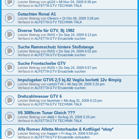
Letzter Beitrag von
gt116
«
Mi Nov 04, 2009 8:39 pm
Verfasst in
ALFETTA GTV TECHNIK-TALK
Gutachten Ronal A1
Letzter Beitrag von
Oliviero
«
Di Okt 06, 2009 3:28 pm
Verfasst in
ALFETTA GTV TECHNIK-TALK
Diverse Teile für GTV, Bj 1982
Letzter Beitrag von
INXS
«
Do Sep 24, 2009 6:13 pm
Verfasst in
ALFETTA GTV Ersatzteile suchen
Suche Rammschutz hintere Stoßstange
Letzter Beitrag von
INXS
«
Do Sep 24, 2009 6:02 pm
Verfasst in
ALFETTA GTV Ersatzteile suchen
Suche Frontscheibe GTV
Letzter Beitrag von
INXS
«
Do Sep 24, 2009 5:57 pm
Verfasst in
ALFETTA GTV Ersatzteile suchen
Impulsgeber GTV6 2,5 bj.82 Veglia borletti 12v 4Imp/g
Letzter Beitrag von
carloGTV6
«
Mi Sep 09, 2009 2:20 pm
Verfasst in
ALFETTA GTV Ersatzteile suchen
Drehzahlmesser GTV 6
Letzter Beitrag von
faunman
«
Mo Aug 31, 2009 9:23 pm
Verfasst in
ALFETTA GTV TECHNIK-TALK
V6 3089ccm Tuner Gleich ???
Letzter Beitrag von
diddi
«
Sa Aug 15, 2009 5:25 pm
Verfasst in
ALFETTA GTV TECHNIK-TALK
Alfa Romeo Alfetta Motorhaube & Kotflügel *ebay*
Letzter Beitrag von
haqqor
«
Fr Aug 14, 2009 5:59 pm
Verfasst in
ALFETTA GTV Ersatzteile verkaufen