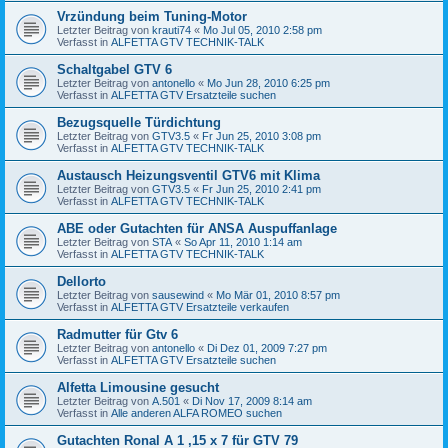
Vrzündung beim Tuning-Motor
Letzter Beitrag von
krauti74
«
Mo Jul 05, 2010 2:58 pm
Verfasst in
ALFETTA GTV TECHNIK-TALK
Schaltgabel GTV 6
Letzter Beitrag von
antonello
«
Mo Jun 28, 2010 6:25 pm
Verfasst in
ALFETTA GTV Ersatzteile suchen
Bezugsquelle Türdichtung
Letzter Beitrag von
GTV3.5
«
Fr Jun 25, 2010 3:08 pm
Verfasst in
ALFETTA GTV TECHNIK-TALK
Austausch Heizungsventil GTV6 mit Klima
Letzter Beitrag von
GTV3.5
«
Fr Jun 25, 2010 2:41 pm
Verfasst in
ALFETTA GTV TECHNIK-TALK
ABE oder Gutachten für ANSA Auspuffanlage
Letzter Beitrag von
STA
«
So Apr 11, 2010 1:14 am
Verfasst in
ALFETTA GTV TECHNIK-TALK
Dellorto
Letzter Beitrag von
sausewind
«
Mo Mär 01, 2010 8:57 pm
Verfasst in
ALFETTA GTV Ersatzteile verkaufen
Radmutter für Gtv 6
Letzter Beitrag von
antonello
«
Di Dez 01, 2009 7:27 pm
Verfasst in
ALFETTA GTV Ersatzteile suchen
Alfetta Limousine gesucht
Letzter Beitrag von
A.501
«
Di Nov 17, 2009 8:14 am
Verfasst in
Alle anderen ALFA ROMEO suchen
Gutachten Ronal A 1 ,15 x 7 für GTV 79