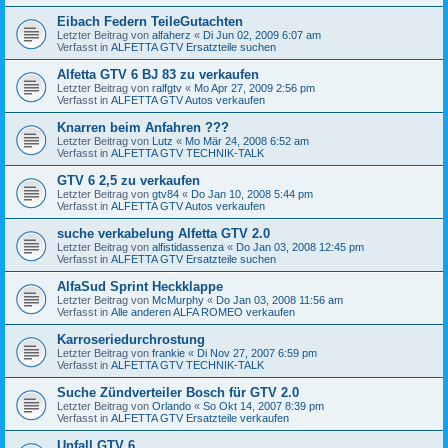
Eibach Federn TeileGutachten
Letzter Beitrag von
alfaherz
«
Di Jun 02, 2009 6:07 am
Verfasst in
ALFETTA GTV Ersatzteile suchen
Alfetta GTV 6 BJ 83 zu verkaufen
Letzter Beitrag von
ralfgtv
«
Mo Apr 27, 2009 2:56 pm
Verfasst in
ALFETTA GTV Autos verkaufen
Knarren beim Anfahren ???
Letzter Beitrag von
Lutz
«
Mo Mär 24, 2008 6:52 am
Verfasst in
ALFETTA GTV TECHNIK-TALK
GTV 6 2,5 zu verkaufen
Letzter Beitrag von
gtv84
«
Do Jan 10, 2008 5:44 pm
Verfasst in
ALFETTA GTV Autos verkaufen
suche verkabelung Alfetta GTV 2.0
Letzter Beitrag von
alfistidassenza
«
Do Jan 03, 2008 12:45 pm
Verfasst in
ALFETTA GTV Ersatzteile suchen
AlfaSud Sprint Heckklappe
Letzter Beitrag von
McMurphy
«
Do Jan 03, 2008 11:56 am
Verfasst in
Alle anderen ALFA ROMEO verkaufen
Karroseriedurchrostung
Letzter Beitrag von
frankie
«
Di Nov 27, 2007 6:59 pm
Verfasst in
ALFETTA GTV TECHNIK-TALK
Suche Zündverteiler Bosch für GTV 2.0
Letzter Beitrag von
Orlando
«
So Okt 14, 2007 8:39 pm
Verfasst in
ALFETTA GTV Ersatzteile verkaufen
Unfall GTV 6