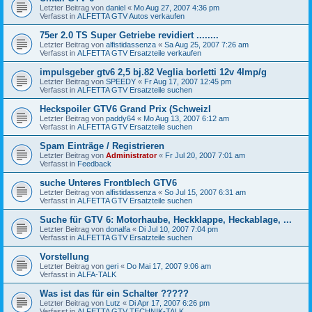
Letzter Beitrag von
daniel
«
Mo Aug 27, 2007 4:36 pm
Verfasst in
ALFETTA GTV Autos verkaufen
75er 2.0 TS Super Getriebe revidiert ........
Letzter Beitrag von
alfistidassenza
«
Sa Aug 25, 2007 7:26 am
Verfasst in
ALFETTA GTV Ersatzteile verkaufen
impulsgeber gtv6 2,5 bj.82 Veglia borletti 12v 4Imp/g
Letzter Beitrag von
SPEEDY
«
Fr Aug 17, 2007 12:45 pm
Verfasst in
ALFETTA GTV Ersatzteile suchen
Heckspoiler GTV6 Grand Prix (SchweizI
Letzter Beitrag von
paddy64
«
Mo Aug 13, 2007 6:12 am
Verfasst in
ALFETTA GTV Ersatzteile suchen
Spam Einträge / Registrieren
Letzter Beitrag von
Administrator
«
Fr Jul 20, 2007 7:01 am
Verfasst in
Feedback
suche Unteres Frontblech GTV6
Letzter Beitrag von
alfistidassenza
«
So Jul 15, 2007 6:31 am
Verfasst in
ALFETTA GTV Ersatzteile suchen
Suche für GTV 6: Motorhaube, Heckklappe, Heckablage, ...
Letzter Beitrag von
donalfa
«
Di Jul 10, 2007 7:04 pm
Verfasst in
ALFETTA GTV Ersatzteile suchen
Vorstellung
Letzter Beitrag von
geri
«
Do Mai 17, 2007 9:06 am
Verfasst in
ALFA-TALK
Was ist das für ein Schalter ?????
Letzter Beitrag von
Lutz
«
Di Apr 17, 2007 6:26 pm
Verfasst in
ALFETTA GTV TECHNIK-TALK