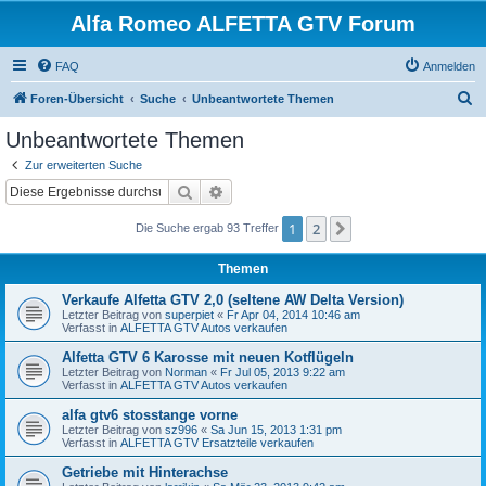
Alfa Romeo ALFETTA GTV Forum
FAQ
Anmelden
S
Foren-Übersicht
Suche
Unbeantwortete Themen
u
Unbeantwortete Themen
c
Zur erweiterten Suche
h
Suche
Erweiterte Suche
e
1
2
Nächste
Die Suche ergab 93 Treffer
Themen
Verkaufe Alfetta GTV 2,0 (seltene AW Delta Version)
Letzter Beitrag von
superpiet
«
Fr Apr 04, 2014 10:46 am
Verfasst in
ALFETTA GTV Autos verkaufen
Alfetta GTV 6 Karosse mit neuen Kotflügeln
Letzter Beitrag von
Norman
«
Fr Jul 05, 2013 9:22 am
Verfasst in
ALFETTA GTV Autos verkaufen
alfa gtv6 stosstange vorne
Letzter Beitrag von
sz996
«
Sa Jun 15, 2013 1:31 pm
Verfasst in
ALFETTA GTV Ersatzteile verkaufen
Getriebe mit Hinterachse