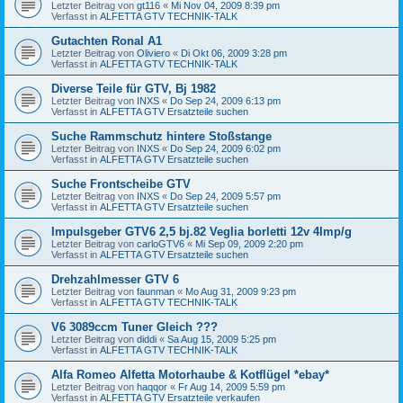
Letzter Beitrag von
gt116
«
Mi Nov 04, 2009 8:39 pm
Verfasst in
ALFETTA GTV TECHNIK-TALK
Gutachten Ronal A1
Letzter Beitrag von
Oliviero
«
Di Okt 06, 2009 3:28 pm
Verfasst in
ALFETTA GTV TECHNIK-TALK
Diverse Teile für GTV, Bj 1982
Letzter Beitrag von
INXS
«
Do Sep 24, 2009 6:13 pm
Verfasst in
ALFETTA GTV Ersatzteile suchen
Suche Rammschutz hintere Stoßstange
Letzter Beitrag von
INXS
«
Do Sep 24, 2009 6:02 pm
Verfasst in
ALFETTA GTV Ersatzteile suchen
Suche Frontscheibe GTV
Letzter Beitrag von
INXS
«
Do Sep 24, 2009 5:57 pm
Verfasst in
ALFETTA GTV Ersatzteile suchen
Impulsgeber GTV6 2,5 bj.82 Veglia borletti 12v 4Imp/g
Letzter Beitrag von
carloGTV6
«
Mi Sep 09, 2009 2:20 pm
Verfasst in
ALFETTA GTV Ersatzteile suchen
Drehzahlmesser GTV 6
Letzter Beitrag von
faunman
«
Mo Aug 31, 2009 9:23 pm
Verfasst in
ALFETTA GTV TECHNIK-TALK
V6 3089ccm Tuner Gleich ???
Letzter Beitrag von
diddi
«
Sa Aug 15, 2009 5:25 pm
Verfasst in
ALFETTA GTV TECHNIK-TALK
Alfa Romeo Alfetta Motorhaube & Kotflügel *ebay*
Letzter Beitrag von
haqqor
«
Fr Aug 14, 2009 5:59 pm
Verfasst in
ALFETTA GTV Ersatzteile verkaufen