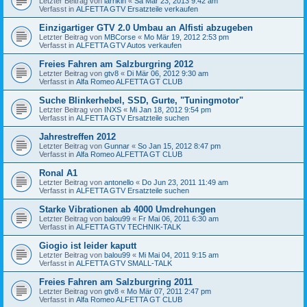
Letzter Beitrag von
larrikin
«
Sa Mär 23, 2013 9:42 am
Verfasst in
ALFETTA GTV Ersatzteile verkaufen
Einzigartiger GTV 2.0 Umbau an Alfisti abzugeben
Letzter Beitrag von
MBCorse
«
Mo Mär 19, 2012 2:53 pm
Verfasst in
ALFETTA GTV Autos verkaufen
Freies Fahren am Salzburgring 2012
Letzter Beitrag von
gtv8
«
Di Mär 06, 2012 9:30 am
Verfasst in
Alfa Romeo ALFETTA GT CLUB
Suche Blinkerhebel, SSD, Gurte, "Tuningmotor"
Letzter Beitrag von
INXS
«
Mi Jan 18, 2012 9:54 pm
Verfasst in
ALFETTA GTV Ersatzteile suchen
Jahrestreffen 2012
Letzter Beitrag von
Gunnar
«
So Jan 15, 2012 8:47 pm
Verfasst in
Alfa Romeo ALFETTA GT CLUB
Ronal A1
Letzter Beitrag von
antonello
«
Do Jun 23, 2011 11:49 am
Verfasst in
ALFETTA GTV Ersatzteile suchen
Starke Vibrationen ab 4000 Umdrehungen
Letzter Beitrag von
balou99
«
Fr Mai 06, 2011 6:30 am
Verfasst in
ALFETTA GTV TECHNIK-TALK
Giogio ist leider kaputt
Letzter Beitrag von
balou99
«
Mi Mai 04, 2011 9:15 am
Verfasst in
ALFETTA GTV SMALL-TALK
Freies Fahren am Salzburgring 2011
Letzter Beitrag von
gtv8
«
Mo Mär 07, 2011 2:47 pm
Verfasst in
Alfa Romeo ALFETTA GT CLUB