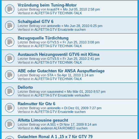
Vrzündung beim Tuning-Motor
Letzter Beitrag von
krauti74
«
Mo Jul 05, 2010 2:58 pm
Verfasst in
ALFETTA GTV TECHNIK-TALK
Schaltgabel GTV 6
Letzter Beitrag von
antonello
«
Mo Jun 28, 2010 6:25 pm
Verfasst in
ALFETTA GTV Ersatzteile suchen
Bezugsquelle Türdichtung
Letzter Beitrag von
GTV3.5
«
Fr Jun 25, 2010 3:08 pm
Verfasst in
ALFETTA GTV TECHNIK-TALK
Austausch Heizungsventil GTV6 mit Klima
Letzter Beitrag von
GTV3.5
«
Fr Jun 25, 2010 2:41 pm
Verfasst in
ALFETTA GTV TECHNIK-TALK
ABE oder Gutachten für ANSA Auspuffanlage
Letzter Beitrag von
STA
«
So Apr 11, 2010 1:14 am
Verfasst in
ALFETTA GTV TECHNIK-TALK
Dellorto
Letzter Beitrag von
sausewind
«
Mo Mär 01, 2010 8:57 pm
Verfasst in
ALFETTA GTV Ersatzteile verkaufen
Radmutter für Gtv 6
Letzter Beitrag von
antonello
«
Di Dez 01, 2009 7:27 pm
Verfasst in
ALFETTA GTV Ersatzteile suchen
Alfetta Limousine gesucht
Letzter Beitrag von
A.501
«
Di Nov 17, 2009 8:14 am
Verfasst in
Alle anderen ALFA ROMEO suchen
Gutachten Ronal A 1 ,15 x 7 für GTV 79