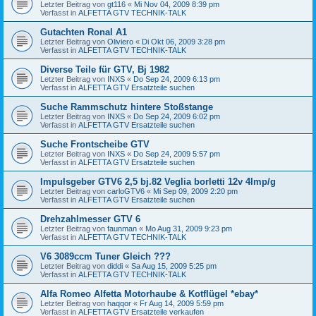
Letzter Beitrag von
gt116
«
Mi Nov 04, 2009 8:39 pm
Verfasst in
ALFETTA GTV TECHNIK-TALK
Gutachten Ronal A1
Letzter Beitrag von
Oliviero
«
Di Okt 06, 2009 3:28 pm
Verfasst in
ALFETTA GTV TECHNIK-TALK
Diverse Teile für GTV, Bj 1982
Letzter Beitrag von
INXS
«
Do Sep 24, 2009 6:13 pm
Verfasst in
ALFETTA GTV Ersatzteile suchen
Suche Rammschutz hintere Stoßstange
Letzter Beitrag von
INXS
«
Do Sep 24, 2009 6:02 pm
Verfasst in
ALFETTA GTV Ersatzteile suchen
Suche Frontscheibe GTV
Letzter Beitrag von
INXS
«
Do Sep 24, 2009 5:57 pm
Verfasst in
ALFETTA GTV Ersatzteile suchen
Impulsgeber GTV6 2,5 bj.82 Veglia borletti 12v 4Imp/g
Letzter Beitrag von
carloGTV6
«
Mi Sep 09, 2009 2:20 pm
Verfasst in
ALFETTA GTV Ersatzteile suchen
Drehzahlmesser GTV 6
Letzter Beitrag von
faunman
«
Mo Aug 31, 2009 9:23 pm
Verfasst in
ALFETTA GTV TECHNIK-TALK
V6 3089ccm Tuner Gleich ???
Letzter Beitrag von
diddi
«
Sa Aug 15, 2009 5:25 pm
Verfasst in
ALFETTA GTV TECHNIK-TALK
Alfa Romeo Alfetta Motorhaube & Kotflügel *ebay*
Letzter Beitrag von
haqqor
«
Fr Aug 14, 2009 5:59 pm
Verfasst in
ALFETTA GTV Ersatzteile verkaufen