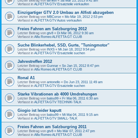
Letzter Beitrag von
larrikin
«
Sa Mär 23, 2013 9:42 am
Verfasst in
ALFETTA GTV Ersatzteile verkaufen
Einzigartiger GTV 2.0 Umbau an Alfisti abzugeben
Letzter Beitrag von
MBCorse
«
Mo Mär 19, 2012 2:53 pm
Verfasst in
ALFETTA GTV Autos verkaufen
Freies Fahren am Salzburgring 2012
Letzter Beitrag von
gtv8
«
Di Mär 06, 2012 9:30 am
Verfasst in
Alfa Romeo ALFETTA GT CLUB
Suche Blinkerhebel, SSD, Gurte, "Tuningmotor"
Letzter Beitrag von
INXS
«
Mi Jan 18, 2012 9:54 pm
Verfasst in
ALFETTA GTV Ersatzteile suchen
Jahrestreffen 2012
Letzter Beitrag von
Gunnar
«
So Jan 15, 2012 8:47 pm
Verfasst in
Alfa Romeo ALFETTA GT CLUB
Ronal A1
Letzter Beitrag von
antonello
«
Do Jun 23, 2011 11:49 am
Verfasst in
ALFETTA GTV Ersatzteile suchen
Starke Vibrationen ab 4000 Umdrehungen
Letzter Beitrag von
balou99
«
Fr Mai 06, 2011 6:30 am
Verfasst in
ALFETTA GTV TECHNIK-TALK
Giogio ist leider kaputt
Letzter Beitrag von
balou99
«
Mi Mai 04, 2011 9:15 am
Verfasst in
ALFETTA GTV SMALL-TALK
Freies Fahren am Salzburgring 2011
Letzter Beitrag von
gtv8
«
Mo Mär 07, 2011 2:47 pm
Verfasst in
Alfa Romeo ALFETTA GT CLUB