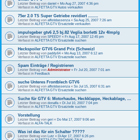
Letzter Beitrag von
daniel
«
Mo Aug 27, 2007 4:36 pm
Verfasst in
ALFETTA GTV Autos verkaufen
75er 2.0 TS Super Getriebe revidiert ........
Letzter Beitrag von
alfistidassenza
«
Sa Aug 25, 2007 7:26 am
Verfasst in
ALFETTA GTV Ersatzteile verkaufen
impulsgeber gtv6 2,5 bj.82 Veglia borletti 12v 4Imp/g
Letzter Beitrag von
SPEEDY
«
Fr Aug 17, 2007 12:45 pm
Verfasst in
ALFETTA GTV Ersatzteile suchen
Heckspoiler GTV6 Grand Prix (SchweizI
Letzter Beitrag von
paddy64
«
Mo Aug 13, 2007 6:12 am
Verfasst in
ALFETTA GTV Ersatzteile suchen
Spam Einträge / Registrieren
Letzter Beitrag von
Administrator
«
Fr Jul 20, 2007 7:01 am
Verfasst in
Feedback
suche Unteres Frontblech GTV6
Letzter Beitrag von
alfistidassenza
«
So Jul 15, 2007 6:31 am
Verfasst in
ALFETTA GTV Ersatzteile suchen
Suche für GTV 6: Motorhaube, Heckklappe, Heckablage, ...
Letzter Beitrag von
donalfa
«
Di Jul 10, 2007 7:04 pm
Verfasst in
ALFETTA GTV Ersatzteile suchen
Vorstellung
Letzter Beitrag von
geri
«
Do Mai 17, 2007 9:06 am
Verfasst in
ALFA-TALK
Was ist das für ein Schalter ?????
Letzter Beitrag von
Lutz
«
Di Apr 17, 2007 6:26 pm
Verfasst in
ALFETTA GTV TECHNIK-TALK