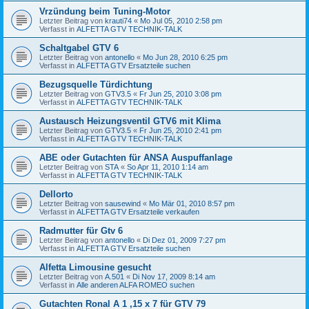
Vrzündung beim Tuning-Motor
Letzter Beitrag von
krauti74
«
Mo Jul 05, 2010 2:58 pm
Verfasst in
ALFETTA GTV TECHNIK-TALK
Schaltgabel GTV 6
Letzter Beitrag von
antonello
«
Mo Jun 28, 2010 6:25 pm
Verfasst in
ALFETTA GTV Ersatzteile suchen
Bezugsquelle Türdichtung
Letzter Beitrag von
GTV3.5
«
Fr Jun 25, 2010 3:08 pm
Verfasst in
ALFETTA GTV TECHNIK-TALK
Austausch Heizungsventil GTV6 mit Klima
Letzter Beitrag von
GTV3.5
«
Fr Jun 25, 2010 2:41 pm
Verfasst in
ALFETTA GTV TECHNIK-TALK
ABE oder Gutachten für ANSA Auspuffanlage
Letzter Beitrag von
STA
«
So Apr 11, 2010 1:14 am
Verfasst in
ALFETTA GTV TECHNIK-TALK
Dellorto
Letzter Beitrag von
sausewind
«
Mo Mär 01, 2010 8:57 pm
Verfasst in
ALFETTA GTV Ersatzteile verkaufen
Radmutter für Gtv 6
Letzter Beitrag von
antonello
«
Di Dez 01, 2009 7:27 pm
Verfasst in
ALFETTA GTV Ersatzteile suchen
Alfetta Limousine gesucht
Letzter Beitrag von
A.501
«
Di Nov 17, 2009 8:14 am
Verfasst in
Alle anderen ALFA ROMEO suchen
Gutachten Ronal A 1 ,15 x 7 für GTV 79