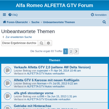
Alfa Romeo ALFETTA GTV Forum
FAQ
Anmelden
S
Foren-Übersicht
Suche
Unbeantwortete Themen
u
Unbeantwortete Themen
c
Zur erweiterten Suche
h
Suche
Erweiterte Suche
e
1
2
Nächste
Die Suche ergab 93 Treffer
Themen
Verkaufe Alfetta GTV 2,0 (seltene AW Delta Version)
Letzter Beitrag von
superpiet
«
Fr Apr 04, 2014 10:46 am
Verfasst in
ALFETTA GTV Autos verkaufen
Alfetta GTV 6 Karosse mit neuen Kotflügeln
Letzter Beitrag von
Norman
«
Fr Jul 05, 2013 9:22 am
Verfasst in
ALFETTA GTV Autos verkaufen
alfa gtv6 stosstange vorne
Letzter Beitrag von
sz996
«
Sa Jun 15, 2013 1:31 pm
Verfasst in
ALFETTA GTV Ersatzteile verkaufen
Getriebe mit Hinterachse