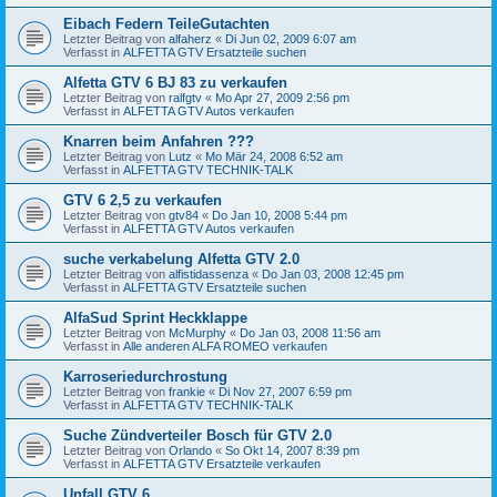
Eibach Federn TeileGutachten
Letzter Beitrag von
alfaherz
«
Di Jun 02, 2009 6:07 am
Verfasst in
ALFETTA GTV Ersatzteile suchen
Alfetta GTV 6 BJ 83 zu verkaufen
Letzter Beitrag von
ralfgtv
«
Mo Apr 27, 2009 2:56 pm
Verfasst in
ALFETTA GTV Autos verkaufen
Knarren beim Anfahren ???
Letzter Beitrag von
Lutz
«
Mo Mär 24, 2008 6:52 am
Verfasst in
ALFETTA GTV TECHNIK-TALK
GTV 6 2,5 zu verkaufen
Letzter Beitrag von
gtv84
«
Do Jan 10, 2008 5:44 pm
Verfasst in
ALFETTA GTV Autos verkaufen
suche verkabelung Alfetta GTV 2.0
Letzter Beitrag von
alfistidassenza
«
Do Jan 03, 2008 12:45 pm
Verfasst in
ALFETTA GTV Ersatzteile suchen
AlfaSud Sprint Heckklappe
Letzter Beitrag von
McMurphy
«
Do Jan 03, 2008 11:56 am
Verfasst in
Alle anderen ALFA ROMEO verkaufen
Karroseriedurchrostung
Letzter Beitrag von
frankie
«
Di Nov 27, 2007 6:59 pm
Verfasst in
ALFETTA GTV TECHNIK-TALK
Suche Zündverteiler Bosch für GTV 2.0
Letzter Beitrag von
Orlando
«
So Okt 14, 2007 8:39 pm
Verfasst in
ALFETTA GTV Ersatzteile verkaufen
Unfall GTV 6