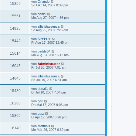
von
Orlando
15359
So Okt 14, 2007 8:39 pm
von
daniel
15551
Mo Aug 27, 2007 4:36 pm
von
alfistidassenza
14925
Sa Aug 25, 2007 7:26 am
von
SPEEDY
15442
Fr Aug 17, 2007 12:45 pm
von
paddy64
15614
Mo Aug 13, 2007 6:12 am
von
Administrator
16045
Fr Jul 20, 2007 7:01 am
von
alfistidassenza
14845
So Jul 15, 2007 6:31 am
von
donalfa
15430
Di Jul 10, 2007 7:04 pm
von
geri
16268
Do Mai 17, 2007 9:06 am
von
Lutz
15865
Di Apr 17, 2007 6:26 pm
von
Matthais
16140
Mo Mär 26, 2007 6:39 pm