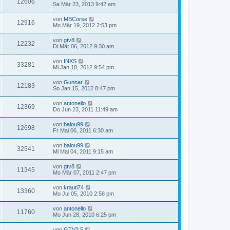
12606
Sa Mär 23, 2013 9:42 am
von
MBCorse
12916
Mo Mär 19, 2012 2:53 pm
von
gtv8
12232
Di Mär 06, 2012 9:30 am
von
INXS
33281
Mi Jan 18, 2012 9:54 pm
von
Gunnar
12183
So Jan 15, 2012 8:47 pm
von
antonello
12369
Do Jun 23, 2011 11:49 am
von
balou99
12698
Fr Mai 06, 2011 6:30 am
von
balou99
32541
Mi Mai 04, 2011 9:15 am
von
gtv8
11345
Mo Mär 07, 2011 2:47 pm
von
krauti74
13360
Mo Jul 05, 2010 2:58 pm
von
antonello
11760
Mo Jun 28, 2010 6:25 pm
von
GTV3.5