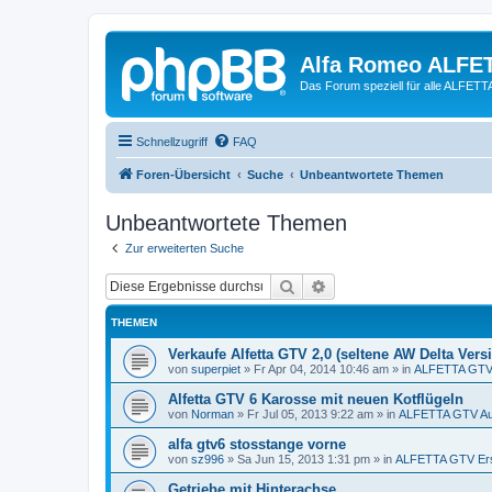
Alfa Romeo ALFE
Das Forum speziell für alle ALFE
Schnellzugriff
FAQ
Foren-Übersicht
Suche
Unbeantwortete Themen
Unbeantwortete Themen
Zur erweiterten Suche
Suche
Erweiterte Suche
THEMEN
Verkaufe Alfetta GTV 2,0 (seltene AW Delta Vers
von
superpiet
»
Fr Apr 04, 2014 10:46 am
» in
ALFETTA GTV 
Alfetta GTV 6 Karosse mit neuen Kotflügeln
von
Norman
»
Fr Jul 05, 2013 9:22 am
» in
ALFETTA GTV Au
alfa gtv6 stosstange vorne
von
sz996
»
Sa Jun 15, 2013 1:31 pm
» in
ALFETTA GTV Ersa
Getriebe mit Hinterachse