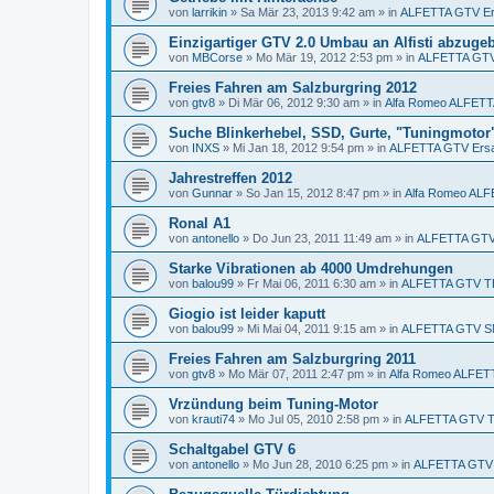
von
larrikin
»
Sa Mär 23, 2013 9:42 am
» in
ALFETTA GTV Ers
Einzigartiger GTV 2.0 Umbau an Alfisti abzuge
von
MBCorse
»
Mo Mär 19, 2012 2:53 pm
» in
ALFETTA GTV 
Freies Fahren am Salzburgring 2012
von
gtv8
»
Di Mär 06, 2012 9:30 am
» in
Alfa Romeo ALFET
Suche Blinkerhebel, SSD, Gurte, "Tuningmotor
von
INXS
»
Mi Jan 18, 2012 9:54 pm
» in
ALFETTA GTV Ersat
Jahrestreffen 2012
von
Gunnar
»
So Jan 15, 2012 8:47 pm
» in
Alfa Romeo AL
Ronal A1
von
antonello
»
Do Jun 23, 2011 11:49 am
» in
ALFETTA GTV 
Starke Vibrationen ab 4000 Umdrehungen
von
balou99
»
Fr Mai 06, 2011 6:30 am
» in
ALFETTA GTV T
Giogio ist leider kaputt
von
balou99
»
Mi Mai 04, 2011 9:15 am
» in
ALFETTA GTV S
Freies Fahren am Salzburgring 2011
von
gtv8
»
Mo Mär 07, 2011 2:47 pm
» in
Alfa Romeo ALFE
Vrzündung beim Tuning-Motor
von
krauti74
»
Mo Jul 05, 2010 2:58 pm
» in
ALFETTA GTV 
Schaltgabel GTV 6
von
antonello
»
Mo Jun 28, 2010 6:25 pm
» in
ALFETTA GTV E