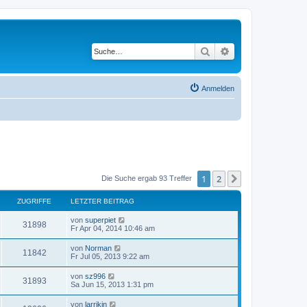
Suche
Erweiterte Suche
Anmelden
1
2
Nächste
Die Suche ergab 93 Treffer
ZUGRIFFE
LETZTER BEITRAG
von
superpiet
31898
Fr Apr 04, 2014 10:46 am
von
Norman
11842
Fr Jul 05, 2013 9:22 am
von
sz996
31893
Sa Jun 15, 2013 1:31 pm
von
larrikin