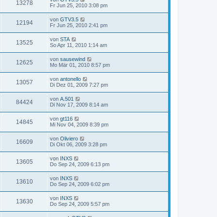
13278
Fr Jun 25, 2010 3:08 pm
von
GTV3.5
12194
Fr Jun 25, 2010 2:41 pm
von
STA
13525
So Apr 11, 2010 1:14 am
von
sausewind
12625
Mo Mär 01, 2010 8:57 pm
von
antonello
13057
Di Dez 01, 2009 7:27 pm
von
A.501
84424
Di Nov 17, 2009 8:14 am
von
gt116
14845
Mi Nov 04, 2009 8:39 pm
von
Oliviero
16609
Di Okt 06, 2009 3:28 pm
von
INXS
13605
Do Sep 24, 2009 6:13 pm
von
INXS
13610
Do Sep 24, 2009 6:02 pm
von
INXS
13630
Do Sep 24, 2009 5:57 pm