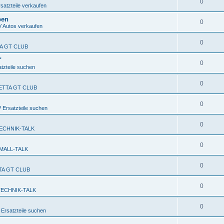
0
atzteile verkaufen
ben
0
Autos verkaufen
0
TA GT CLUB
"
0
zteile suchen
0
FETTA GT CLUB
0
Ersatzteile suchen
0
ECHNIK-TALK
0
MALL-TALK
0
TTA GT CLUB
0
TECHNIK-TALK
0
rsatzteile suchen