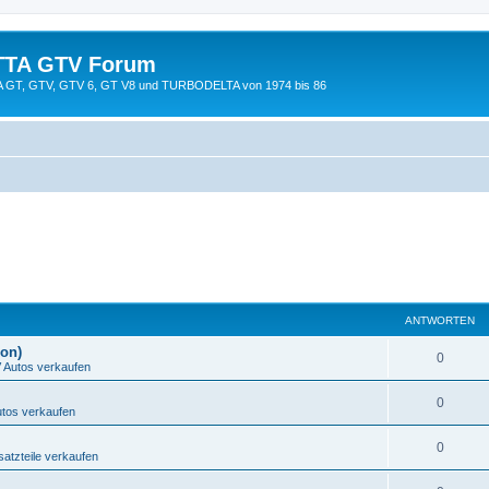
TTA GTV Forum
TTA GT, GTV, GTV 6, GT V8 und TURBODELTA von 1974 bis 86
ANTWORTEN
ion)
0
Autos verkaufen
0
tos verkaufen
0
tzteile verkaufen