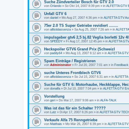
Suche Zündverteiler Bosch für GTV 2.0
von
Orlando
»
So Okt 14, 2007 8:39 pm
» in
ALFETTA GTV Er
Unfall GTV 6
von
daniel
»
Mo Aug 27, 2007 4:36 pm
» in
ALFETTA GTV Aut
75er 2.0 TS Super Getriebe revidiert ........
von
alfistidassenza
»
Sa Aug 25, 2007 7:26 am
» in
ALFETTA 
impulsgeber gtv6 2,5 bj.82 Veglia borletti 12v 
von
SPEEDY
»
Fr Aug 17, 2007 12:45 pm
» in
ALFETTA GTV 
Heckspoiler GTV6 Grand Prix (SchweizI
von
paddy64
»
Mo Aug 13, 2007 6:12 am
» in
ALFETTA GTV E
Spam Einträge / Registrieren
von
Administrator
»
Fr Jul 20, 2007 7:01 am
» in
Feedback
suche Unteres Frontblech GTV6
von
alfistidassenza
»
So Jul 15, 2007 6:31 am
» in
ALFETTA G
Suche für GTV 6: Motorhaube, Heckklappe, Heck
von
donalfa
»
Di Jul 10, 2007 7:04 pm
» in
ALFETTA GTV Ersa
Vorstellung
von
geri
»
Do Mai 17, 2007 9:06 am
» in
ALFA-TALK
Was ist das für ein Schalter ?????
von
Lutz
»
Di Apr 17, 2007 6:26 pm
» in
ALFETTA GTV TECH
Verkaufe Alfa 75 Renngetriebe
von
Matthais
»
Mo Mär 26, 2007 6:39 pm
» in
ALFETTA GTV E