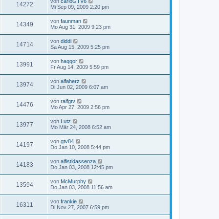
von
carloGTV6
14272
Mi Sep 09, 2009 2:20 pm
von
faunman
14349
Mo Aug 31, 2009 9:23 pm
von
diddi
14714
Sa Aug 15, 2009 5:25 pm
von
haqqor
13991
Fr Aug 14, 2009 5:59 pm
von
alfaherz
13974
Di Jun 02, 2009 6:07 am
von
ralfgtv
14476
Mo Apr 27, 2009 2:56 pm
von
Lutz
13977
Mo Mär 24, 2008 6:52 am
von
gtv84
14197
Do Jan 10, 2008 5:44 pm
von
alfistidassenza
14183
Do Jan 03, 2008 12:45 pm
von
McMurphy
13594
Do Jan 03, 2008 11:56 am
von
frankie
16311
Di Nov 27, 2007 6:59 pm