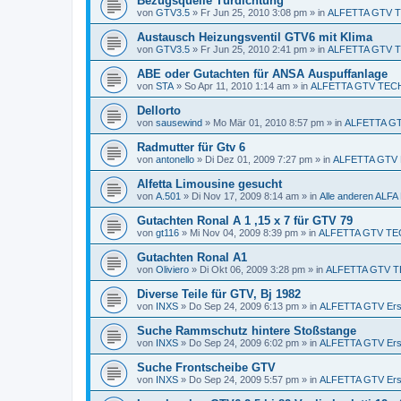
Bezugsquelle Türdichtung
von
GTV3.5
»
Fr Jun 25, 2010 3:08 pm
» in
ALFETTA GTV 
Austausch Heizungsventil GTV6 mit Klima
von
GTV3.5
»
Fr Jun 25, 2010 2:41 pm
» in
ALFETTA GTV 
ABE oder Gutachten für ANSA Auspuffanlage
von
STA
»
So Apr 11, 2010 1:14 am
» in
ALFETTA GTV TEC
Dellorto
von
sausewind
»
Mo Mär 01, 2010 8:57 pm
» in
ALFETTA GTV
Radmutter für Gtv 6
von
antonello
»
Di Dez 01, 2009 7:27 pm
» in
ALFETTA GTV E
Alfetta Limousine gesucht
von
A.501
»
Di Nov 17, 2009 8:14 am
» in
Alle anderen AL
Gutachten Ronal A 1 ,15 x 7 für GTV 79
von
gt116
»
Mi Nov 04, 2009 8:39 pm
» in
ALFETTA GTV TE
Gutachten Ronal A1
von
Oliviero
»
Di Okt 06, 2009 3:28 pm
» in
ALFETTA GTV T
Diverse Teile für GTV, Bj 1982
von
INXS
»
Do Sep 24, 2009 6:13 pm
» in
ALFETTA GTV Ersa
Suche Rammschutz hintere Stoßstange
von
INXS
»
Do Sep 24, 2009 6:02 pm
» in
ALFETTA GTV Ersa
Suche Frontscheibe GTV
von
INXS
»
Do Sep 24, 2009 5:57 pm
» in
ALFETTA GTV Ersa