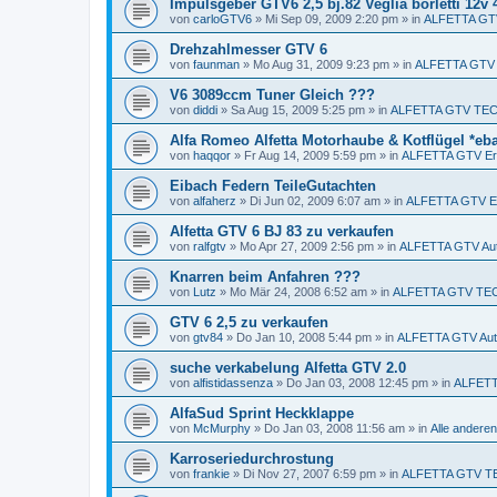
Impulsgeber GTV6 2,5 bj.82 Veglia borletti 12v
von
carloGTV6
»
Mi Sep 09, 2009 2:20 pm
» in
ALFETTA GTV 
Drehzahlmesser GTV 6
von
faunman
»
Mo Aug 31, 2009 9:23 pm
» in
ALFETTA GTV
V6 3089ccm Tuner Gleich ???
von
diddi
»
Sa Aug 15, 2009 5:25 pm
» in
ALFETTA GTV TEC
Alfa Romeo Alfetta Motorhaube & Kotflügel *eb
von
haqqor
»
Fr Aug 14, 2009 5:59 pm
» in
ALFETTA GTV Ers
Eibach Federn TeileGutachten
von
alfaherz
»
Di Jun 02, 2009 6:07 am
» in
ALFETTA GTV Er
Alfetta GTV 6 BJ 83 zu verkaufen
von
ralfgtv
»
Mo Apr 27, 2009 2:56 pm
» in
ALFETTA GTV Aut
Knarren beim Anfahren ???
von
Lutz
»
Mo Mär 24, 2008 6:52 am
» in
ALFETTA GTV TE
GTV 6 2,5 zu verkaufen
von
gtv84
»
Do Jan 10, 2008 5:44 pm
» in
ALFETTA GTV Aut
suche verkabelung Alfetta GTV 2.0
von
alfistidassenza
»
Do Jan 03, 2008 12:45 pm
» in
ALFETTA
AlfaSud Sprint Heckklappe
von
McMurphy
»
Do Jan 03, 2008 11:56 am
» in
Alle ander
Karroseriedurchrostung
von
frankie
»
Di Nov 27, 2007 6:59 pm
» in
ALFETTA GTV T