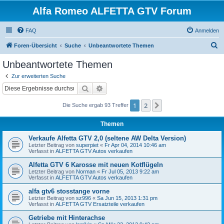
Alfa Romeo ALFETTA GTV Forum
FAQ
Anmelden
S
Foren-Übersicht
Suche
Unbeantwortete Themen
u
Unbeantwortete Themen
c
Zur erweiterten Suche
h
Suche
Erweiterte Suche
e
1
2
Nächste
Die Suche ergab 93 Treffer
Themen
Verkaufe Alfetta GTV 2,0 (seltene AW Delta Version)
Letzter Beitrag von
superpiet
«
Fr Apr 04, 2014 10:46 am
Verfasst in
ALFETTA GTV Autos verkaufen
Alfetta GTV 6 Karosse mit neuen Kotflügeln
Letzter Beitrag von
Norman
«
Fr Jul 05, 2013 9:22 am
Verfasst in
ALFETTA GTV Autos verkaufen
alfa gtv6 stosstange vorne
Letzter Beitrag von
sz996
«
Sa Jun 15, 2013 1:31 pm
Verfasst in
ALFETTA GTV Ersatzteile verkaufen
Getriebe mit Hinterachse