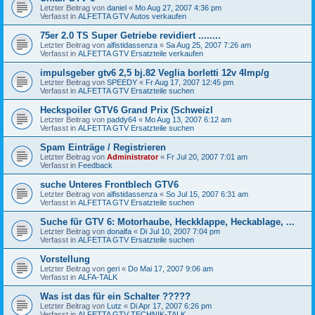
Letzter Beitrag von
daniel
«
Mo Aug 27, 2007 4:36 pm
Verfasst in
ALFETTA GTV Autos verkaufen
75er 2.0 TS Super Getriebe revidiert ........
Letzter Beitrag von
alfistidassenza
«
Sa Aug 25, 2007 7:26 am
Verfasst in
ALFETTA GTV Ersatzteile verkaufen
impulsgeber gtv6 2,5 bj.82 Veglia borletti 12v 4Imp/g
Letzter Beitrag von
SPEEDY
«
Fr Aug 17, 2007 12:45 pm
Verfasst in
ALFETTA GTV Ersatzteile suchen
Heckspoiler GTV6 Grand Prix (SchweizI
Letzter Beitrag von
paddy64
«
Mo Aug 13, 2007 6:12 am
Verfasst in
ALFETTA GTV Ersatzteile suchen
Spam Einträge / Registrieren
Letzter Beitrag von
Administrator
«
Fr Jul 20, 2007 7:01 am
Verfasst in
Feedback
suche Unteres Frontblech GTV6
Letzter Beitrag von
alfistidassenza
«
So Jul 15, 2007 6:31 am
Verfasst in
ALFETTA GTV Ersatzteile suchen
Suche für GTV 6: Motorhaube, Heckklappe, Heckablage, ...
Letzter Beitrag von
donalfa
«
Di Jul 10, 2007 7:04 pm
Verfasst in
ALFETTA GTV Ersatzteile suchen
Vorstellung
Letzter Beitrag von
geri
«
Do Mai 17, 2007 9:06 am
Verfasst in
ALFA-TALK
Was ist das für ein Schalter ?????
Letzter Beitrag von
Lutz
«
Di Apr 17, 2007 6:26 pm
Verfasst in
ALFETTA GTV TECHNIK-TALK