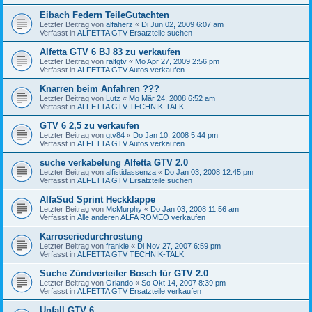
Eibach Federn TeileGutachten
Letzter Beitrag von
alfaherz
«
Di Jun 02, 2009 6:07 am
Verfasst in
ALFETTA GTV Ersatzteile suchen
Alfetta GTV 6 BJ 83 zu verkaufen
Letzter Beitrag von
ralfgtv
«
Mo Apr 27, 2009 2:56 pm
Verfasst in
ALFETTA GTV Autos verkaufen
Knarren beim Anfahren ???
Letzter Beitrag von
Lutz
«
Mo Mär 24, 2008 6:52 am
Verfasst in
ALFETTA GTV TECHNIK-TALK
GTV 6 2,5 zu verkaufen
Letzter Beitrag von
gtv84
«
Do Jan 10, 2008 5:44 pm
Verfasst in
ALFETTA GTV Autos verkaufen
suche verkabelung Alfetta GTV 2.0
Letzter Beitrag von
alfistidassenza
«
Do Jan 03, 2008 12:45 pm
Verfasst in
ALFETTA GTV Ersatzteile suchen
AlfaSud Sprint Heckklappe
Letzter Beitrag von
McMurphy
«
Do Jan 03, 2008 11:56 am
Verfasst in
Alle anderen ALFA ROMEO verkaufen
Karroseriedurchrostung
Letzter Beitrag von
frankie
«
Di Nov 27, 2007 6:59 pm
Verfasst in
ALFETTA GTV TECHNIK-TALK
Suche Zündverteiler Bosch für GTV 2.0
Letzter Beitrag von
Orlando
«
So Okt 14, 2007 8:39 pm
Verfasst in
ALFETTA GTV Ersatzteile verkaufen
Unfall GTV 6