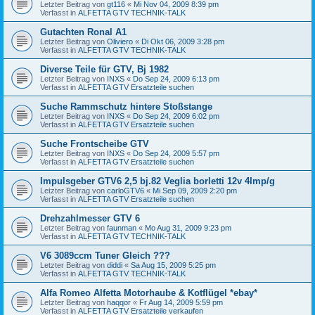
Letzter Beitrag von
gt116
«
Mi Nov 04, 2009 8:39 pm
Verfasst in
ALFETTA GTV TECHNIK-TALK
Gutachten Ronal A1
Letzter Beitrag von
Oliviero
«
Di Okt 06, 2009 3:28 pm
Verfasst in
ALFETTA GTV TECHNIK-TALK
Diverse Teile für GTV, Bj 1982
Letzter Beitrag von
INXS
«
Do Sep 24, 2009 6:13 pm
Verfasst in
ALFETTA GTV Ersatzteile suchen
Suche Rammschutz hintere Stoßstange
Letzter Beitrag von
INXS
«
Do Sep 24, 2009 6:02 pm
Verfasst in
ALFETTA GTV Ersatzteile suchen
Suche Frontscheibe GTV
Letzter Beitrag von
INXS
«
Do Sep 24, 2009 5:57 pm
Verfasst in
ALFETTA GTV Ersatzteile suchen
Impulsgeber GTV6 2,5 bj.82 Veglia borletti 12v 4Imp/g
Letzter Beitrag von
carloGTV6
«
Mi Sep 09, 2009 2:20 pm
Verfasst in
ALFETTA GTV Ersatzteile suchen
Drehzahlmesser GTV 6
Letzter Beitrag von
faunman
«
Mo Aug 31, 2009 9:23 pm
Verfasst in
ALFETTA GTV TECHNIK-TALK
V6 3089ccm Tuner Gleich ???
Letzter Beitrag von
diddi
«
Sa Aug 15, 2009 5:25 pm
Verfasst in
ALFETTA GTV TECHNIK-TALK
Alfa Romeo Alfetta Motorhaube & Kotflügel *ebay*
Letzter Beitrag von
haqqor
«
Fr Aug 14, 2009 5:59 pm
Verfasst in
ALFETTA GTV Ersatzteile verkaufen