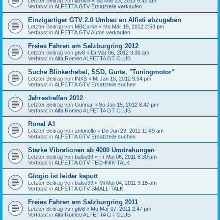
Letzter Beitrag von
larrikin
«
Sa Mär 23, 2013 9:42 am
Verfasst in
ALFETTA GTV Ersatzteile verkaufen
Einzigartiger GTV 2.0 Umbau an Alfisti abzugeben
Letzter Beitrag von
MBCorse
«
Mo Mär 19, 2012 2:53 pm
Verfasst in
ALFETTA GTV Autos verkaufen
Freies Fahren am Salzburgring 2012
Letzter Beitrag von
gtv8
«
Di Mär 06, 2012 9:30 am
Verfasst in
Alfa Romeo ALFETTA GT CLUB
Suche Blinkerhebel, SSD, Gurte, "Tuningmotor"
Letzter Beitrag von
INXS
«
Mi Jan 18, 2012 9:54 pm
Verfasst in
ALFETTA GTV Ersatzteile suchen
Jahrestreffen 2012
Letzter Beitrag von
Gunnar
«
So Jan 15, 2012 8:47 pm
Verfasst in
Alfa Romeo ALFETTA GT CLUB
Ronal A1
Letzter Beitrag von
antonello
«
Do Jun 23, 2011 11:49 am
Verfasst in
ALFETTA GTV Ersatzteile suchen
Starke Vibrationen ab 4000 Umdrehungen
Letzter Beitrag von
balou99
«
Fr Mai 06, 2011 6:30 am
Verfasst in
ALFETTA GTV TECHNIK-TALK
Giogio ist leider kaputt
Letzter Beitrag von
balou99
«
Mi Mai 04, 2011 9:15 am
Verfasst in
ALFETTA GTV SMALL-TALK
Freies Fahren am Salzburgring 2011
Letzter Beitrag von
gtv8
«
Mo Mär 07, 2011 2:47 pm
Verfasst in
Alfa Romeo ALFETTA GT CLUB