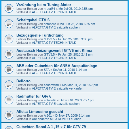
Vrzündung beim Tuning-Motor
Letzter Beitrag von
krauti74
«
Mo Jul 05, 2010 2:58 pm
Verfasst in
ALFETTA GTV TECHNIK-TALK
Schaltgabel GTV 6
Letzter Beitrag von
antonello
«
Mo Jun 28, 2010 6:25 pm
Verfasst in
ALFETTA GTV Ersatzteile suchen
Bezugsquelle Türdichtung
Letzter Beitrag von
GTV3.5
«
Fr Jun 25, 2010 3:08 pm
Verfasst in
ALFETTA GTV TECHNIK-TALK
Austausch Heizungsventil GTV6 mit Klima
Letzter Beitrag von
GTV3.5
«
Fr Jun 25, 2010 2:41 pm
Verfasst in
ALFETTA GTV TECHNIK-TALK
ABE oder Gutachten für ANSA Auspuffanlage
Letzter Beitrag von
STA
«
So Apr 11, 2010 1:14 am
Verfasst in
ALFETTA GTV TECHNIK-TALK
Dellorto
Letzter Beitrag von
sausewind
«
Mo Mär 01, 2010 8:57 pm
Verfasst in
ALFETTA GTV Ersatzteile verkaufen
Radmutter für Gtv 6
Letzter Beitrag von
antonello
«
Di Dez 01, 2009 7:27 pm
Verfasst in
ALFETTA GTV Ersatzteile suchen
Alfetta Limousine gesucht
Letzter Beitrag von
A.501
«
Di Nov 17, 2009 8:14 am
Verfasst in
Alle anderen ALFA ROMEO suchen
Gutachten Ronal A 1 ,15 x 7 für GTV 79