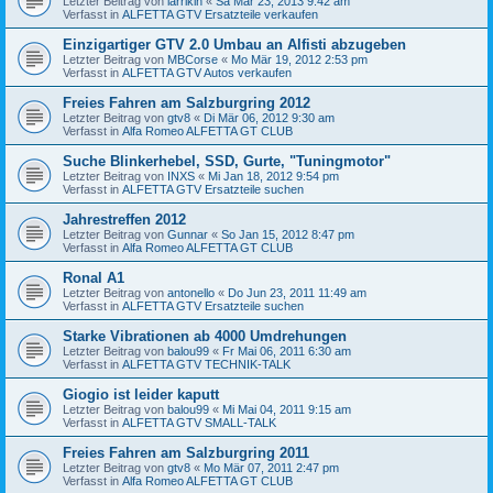
Letzter Beitrag von
larrikin
«
Sa Mär 23, 2013 9:42 am
Verfasst in
ALFETTA GTV Ersatzteile verkaufen
Einzigartiger GTV 2.0 Umbau an Alfisti abzugeben
Letzter Beitrag von
MBCorse
«
Mo Mär 19, 2012 2:53 pm
Verfasst in
ALFETTA GTV Autos verkaufen
Freies Fahren am Salzburgring 2012
Letzter Beitrag von
gtv8
«
Di Mär 06, 2012 9:30 am
Verfasst in
Alfa Romeo ALFETTA GT CLUB
Suche Blinkerhebel, SSD, Gurte, "Tuningmotor"
Letzter Beitrag von
INXS
«
Mi Jan 18, 2012 9:54 pm
Verfasst in
ALFETTA GTV Ersatzteile suchen
Jahrestreffen 2012
Letzter Beitrag von
Gunnar
«
So Jan 15, 2012 8:47 pm
Verfasst in
Alfa Romeo ALFETTA GT CLUB
Ronal A1
Letzter Beitrag von
antonello
«
Do Jun 23, 2011 11:49 am
Verfasst in
ALFETTA GTV Ersatzteile suchen
Starke Vibrationen ab 4000 Umdrehungen
Letzter Beitrag von
balou99
«
Fr Mai 06, 2011 6:30 am
Verfasst in
ALFETTA GTV TECHNIK-TALK
Giogio ist leider kaputt
Letzter Beitrag von
balou99
«
Mi Mai 04, 2011 9:15 am
Verfasst in
ALFETTA GTV SMALL-TALK
Freies Fahren am Salzburgring 2011
Letzter Beitrag von
gtv8
«
Mo Mär 07, 2011 2:47 pm
Verfasst in
Alfa Romeo ALFETTA GT CLUB