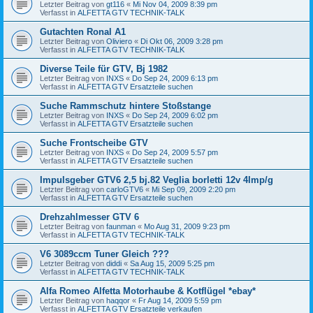
Letzter Beitrag von
gt116
«
Mi Nov 04, 2009 8:39 pm
Verfasst in
ALFETTA GTV TECHNIK-TALK
Gutachten Ronal A1
Letzter Beitrag von
Oliviero
«
Di Okt 06, 2009 3:28 pm
Verfasst in
ALFETTA GTV TECHNIK-TALK
Diverse Teile für GTV, Bj 1982
Letzter Beitrag von
INXS
«
Do Sep 24, 2009 6:13 pm
Verfasst in
ALFETTA GTV Ersatzteile suchen
Suche Rammschutz hintere Stoßstange
Letzter Beitrag von
INXS
«
Do Sep 24, 2009 6:02 pm
Verfasst in
ALFETTA GTV Ersatzteile suchen
Suche Frontscheibe GTV
Letzter Beitrag von
INXS
«
Do Sep 24, 2009 5:57 pm
Verfasst in
ALFETTA GTV Ersatzteile suchen
Impulsgeber GTV6 2,5 bj.82 Veglia borletti 12v 4Imp/g
Letzter Beitrag von
carloGTV6
«
Mi Sep 09, 2009 2:20 pm
Verfasst in
ALFETTA GTV Ersatzteile suchen
Drehzahlmesser GTV 6
Letzter Beitrag von
faunman
«
Mo Aug 31, 2009 9:23 pm
Verfasst in
ALFETTA GTV TECHNIK-TALK
V6 3089ccm Tuner Gleich ???
Letzter Beitrag von
diddi
«
Sa Aug 15, 2009 5:25 pm
Verfasst in
ALFETTA GTV TECHNIK-TALK
Alfa Romeo Alfetta Motorhaube & Kotflügel *ebay*
Letzter Beitrag von
haqqor
«
Fr Aug 14, 2009 5:59 pm
Verfasst in
ALFETTA GTV Ersatzteile verkaufen