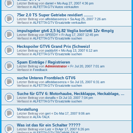
Letzter Beitrag von
daniel
«
Mo Aug 27, 2007 4:36 pm
Verfasst in
ALFETTA GTV Autos verkaufen
75er 2.0 TS Super Getriebe revidiert ........
Letzter Beitrag von
alfistidassenza
«
Sa Aug 25, 2007 7:26 am
Verfasst in
ALFETTA GTV Ersatzteile verkaufen
impulsgeber gtv6 2,5 bj.82 Veglia borletti 12v 4Imp/g
Letzter Beitrag von
SPEEDY
«
Fr Aug 17, 2007 12:45 pm
Verfasst in
ALFETTA GTV Ersatzteile suchen
Heckspoiler GTV6 Grand Prix (SchweizI
Letzter Beitrag von
paddy64
«
Mo Aug 13, 2007 6:12 am
Verfasst in
ALFETTA GTV Ersatzteile suchen
Spam Einträge / Registrieren
Letzter Beitrag von
Administrator
«
Fr Jul 20, 2007 7:01 am
Verfasst in
Feedback
suche Unteres Frontblech GTV6
Letzter Beitrag von
alfistidassenza
«
So Jul 15, 2007 6:31 am
Verfasst in
ALFETTA GTV Ersatzteile suchen
Suche für GTV 6: Motorhaube, Heckklappe, Heckablage, ...
Letzter Beitrag von
donalfa
«
Di Jul 10, 2007 7:04 pm
Verfasst in
ALFETTA GTV Ersatzteile suchen
Vorstellung
Letzter Beitrag von
geri
«
Do Mai 17, 2007 9:06 am
Verfasst in
ALFA-TALK
Was ist das für ein Schalter ?????
Letzter Beitrag von
Lutz
«
Di Apr 17, 2007 6:26 pm
Verfasst in
ALFETTA GTV TECHNIK-TALK