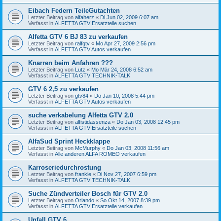
Eibach Federn TeileGutachten
Letzter Beitrag von
alfaherz
«
Di Jun 02, 2009 6:07 am
Verfasst in
ALFETTA GTV Ersatzteile suchen
Alfetta GTV 6 BJ 83 zu verkaufen
Letzter Beitrag von
ralfgtv
«
Mo Apr 27, 2009 2:56 pm
Verfasst in
ALFETTA GTV Autos verkaufen
Knarren beim Anfahren ???
Letzter Beitrag von
Lutz
«
Mo Mär 24, 2008 6:52 am
Verfasst in
ALFETTA GTV TECHNIK-TALK
GTV 6 2,5 zu verkaufen
Letzter Beitrag von
gtv84
«
Do Jan 10, 2008 5:44 pm
Verfasst in
ALFETTA GTV Autos verkaufen
suche verkabelung Alfetta GTV 2.0
Letzter Beitrag von
alfistidassenza
«
Do Jan 03, 2008 12:45 pm
Verfasst in
ALFETTA GTV Ersatzteile suchen
AlfaSud Sprint Heckklappe
Letzter Beitrag von
McMurphy
«
Do Jan 03, 2008 11:56 am
Verfasst in
Alle anderen ALFA ROMEO verkaufen
Karroseriedurchrostung
Letzter Beitrag von
frankie
«
Di Nov 27, 2007 6:59 pm
Verfasst in
ALFETTA GTV TECHNIK-TALK
Suche Zündverteiler Bosch für GTV 2.0
Letzter Beitrag von
Orlando
«
So Okt 14, 2007 8:39 pm
Verfasst in
ALFETTA GTV Ersatzteile verkaufen
Unfall GTV 6