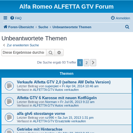
Alfa Romeo ALFETTA GTV Forum
FAQ
Anmelden
S
Foren-Übersicht
Suche
Unbeantwortete Themen
u
Unbeantwortete Themen
c
Zur erweiterten Suche
h
Suche
Erweiterte Suche
e
1
2
Nächste
Die Suche ergab 93 Treffer
Themen
Verkaufe Alfetta GTV 2,0 (seltene AW Delta Version)
Letzter Beitrag von
superpiet
«
Fr Apr 04, 2014 10:46 am
Verfasst in
ALFETTA GTV Autos verkaufen
Alfetta GTV 6 Karosse mit neuen Kotflügeln
Letzter Beitrag von
Norman
«
Fr Jul 05, 2013 9:22 am
Verfasst in
ALFETTA GTV Autos verkaufen
alfa gtv6 stosstange vorne
Letzter Beitrag von
sz996
«
Sa Jun 15, 2013 1:31 pm
Verfasst in
ALFETTA GTV Ersatzteile verkaufen
Getriebe mit Hinterachse