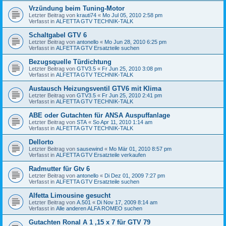
Vrzündung beim Tuning-Motor
Letzter Beitrag von
krauti74
«
Mo Jul 05, 2010 2:58 pm
Verfasst in
ALFETTA GTV TECHNIK-TALK
Schaltgabel GTV 6
Letzter Beitrag von
antonello
«
Mo Jun 28, 2010 6:25 pm
Verfasst in
ALFETTA GTV Ersatzteile suchen
Bezugsquelle Türdichtung
Letzter Beitrag von
GTV3.5
«
Fr Jun 25, 2010 3:08 pm
Verfasst in
ALFETTA GTV TECHNIK-TALK
Austausch Heizungsventil GTV6 mit Klima
Letzter Beitrag von
GTV3.5
«
Fr Jun 25, 2010 2:41 pm
Verfasst in
ALFETTA GTV TECHNIK-TALK
ABE oder Gutachten für ANSA Auspuffanlage
Letzter Beitrag von
STA
«
So Apr 11, 2010 1:14 am
Verfasst in
ALFETTA GTV TECHNIK-TALK
Dellorto
Letzter Beitrag von
sausewind
«
Mo Mär 01, 2010 8:57 pm
Verfasst in
ALFETTA GTV Ersatzteile verkaufen
Radmutter für Gtv 6
Letzter Beitrag von
antonello
«
Di Dez 01, 2009 7:27 pm
Verfasst in
ALFETTA GTV Ersatzteile suchen
Alfetta Limousine gesucht
Letzter Beitrag von
A.501
«
Di Nov 17, 2009 8:14 am
Verfasst in
Alle anderen ALFA ROMEO suchen
Gutachten Ronal A 1 ,15 x 7 für GTV 79