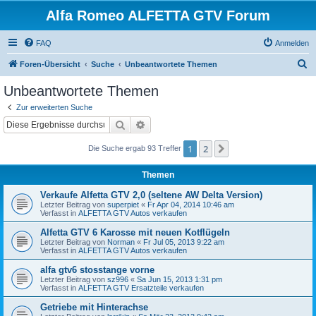
Alfa Romeo ALFETTA GTV Forum
FAQ
Anmelden
S
Foren-Übersicht
Suche
Unbeantwortete Themen
u
Unbeantwortete Themen
c
Zur erweiterten Suche
h
Suche
Erweiterte Suche
e
1
2
Nächste
Die Suche ergab 93 Treffer
Themen
Verkaufe Alfetta GTV 2,0 (seltene AW Delta Version)
Letzter Beitrag von
superpiet
«
Fr Apr 04, 2014 10:46 am
Verfasst in
ALFETTA GTV Autos verkaufen
Alfetta GTV 6 Karosse mit neuen Kotflügeln
Letzter Beitrag von
Norman
«
Fr Jul 05, 2013 9:22 am
Verfasst in
ALFETTA GTV Autos verkaufen
alfa gtv6 stosstange vorne
Letzter Beitrag von
sz996
«
Sa Jun 15, 2013 1:31 pm
Verfasst in
ALFETTA GTV Ersatzteile verkaufen
Getriebe mit Hinterachse