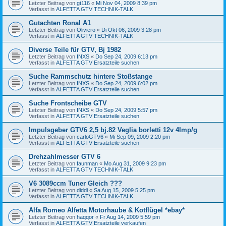
Letzter Beitrag von
gt116
«
Mi Nov 04, 2009 8:39 pm
Verfasst in
ALFETTA GTV TECHNIK-TALK
Gutachten Ronal A1
Letzter Beitrag von
Oliviero
«
Di Okt 06, 2009 3:28 pm
Verfasst in
ALFETTA GTV TECHNIK-TALK
Diverse Teile für GTV, Bj 1982
Letzter Beitrag von
INXS
«
Do Sep 24, 2009 6:13 pm
Verfasst in
ALFETTA GTV Ersatzteile suchen
Suche Rammschutz hintere Stoßstange
Letzter Beitrag von
INXS
«
Do Sep 24, 2009 6:02 pm
Verfasst in
ALFETTA GTV Ersatzteile suchen
Suche Frontscheibe GTV
Letzter Beitrag von
INXS
«
Do Sep 24, 2009 5:57 pm
Verfasst in
ALFETTA GTV Ersatzteile suchen
Impulsgeber GTV6 2,5 bj.82 Veglia borletti 12v 4Imp/g
Letzter Beitrag von
carloGTV6
«
Mi Sep 09, 2009 2:20 pm
Verfasst in
ALFETTA GTV Ersatzteile suchen
Drehzahlmesser GTV 6
Letzter Beitrag von
faunman
«
Mo Aug 31, 2009 9:23 pm
Verfasst in
ALFETTA GTV TECHNIK-TALK
V6 3089ccm Tuner Gleich ???
Letzter Beitrag von
diddi
«
Sa Aug 15, 2009 5:25 pm
Verfasst in
ALFETTA GTV TECHNIK-TALK
Alfa Romeo Alfetta Motorhaube & Kotflügel *ebay*
Letzter Beitrag von
haqqor
«
Fr Aug 14, 2009 5:59 pm
Verfasst in
ALFETTA GTV Ersatzteile verkaufen