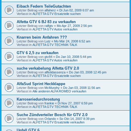
Eibach Federn TeileGutachten
Letzter Beitrag von
alfaherz
«
Di Jun 02, 2009 6:07 am
Verfasst in
ALFETTA GTV Ersatzteile suchen
Alfetta GTV 6 BJ 83 zu verkaufen
Letzter Beitrag von
ralfgtv
«
Mo Apr 27, 2009 2:56 pm
Verfasst in
ALFETTA GTV Autos verkaufen
Knarren beim Anfahren ???
Letzter Beitrag von
Lutz
«
Mo Mär 24, 2008 6:52 am
Verfasst in
ALFETTA GTV TECHNIK-TALK
GTV 6 2,5 zu verkaufen
Letzter Beitrag von
gtv84
«
Do Jan 10, 2008 5:44 pm
Verfasst in
ALFETTA GTV Autos verkaufen
suche verkabelung Alfetta GTV 2.0
Letzter Beitrag von
alfistidassenza
«
Do Jan 03, 2008 12:45 pm
Verfasst in
ALFETTA GTV Ersatzteile suchen
AlfaSud Sprint Heckklappe
Letzter Beitrag von
McMurphy
«
Do Jan 03, 2008 11:56 am
Verfasst in
Alle anderen ALFA ROMEO verkaufen
Karroseriedurchrostung
Letzter Beitrag von
frankie
«
Di Nov 27, 2007 6:59 pm
Verfasst in
ALFETTA GTV TECHNIK-TALK
Suche Zündverteiler Bosch für GTV 2.0
Letzter Beitrag von
Orlando
«
So Okt 14, 2007 8:39 pm
Verfasst in
ALFETTA GTV Ersatzteile verkaufen
Unfall GTV 6