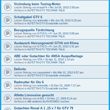
Vrzündung beim Tuning-Motor
Letzter Beitrag von
krauti74
«
Mo Jul 05, 2010 2:58 pm
Verfasst in
ALFETTA GTV TECHNIK-TALK
Schaltgabel GTV 6
Letzter Beitrag von
antonello
«
Mo Jun 28, 2010 6:25 pm
Verfasst in
ALFETTA GTV Ersatzteile suchen
Bezugsquelle Türdichtung
Letzter Beitrag von
GTV3.5
«
Fr Jun 25, 2010 3:08 pm
Verfasst in
ALFETTA GTV TECHNIK-TALK
Austausch Heizungsventil GTV6 mit Klima
Letzter Beitrag von
GTV3.5
«
Fr Jun 25, 2010 2:41 pm
Verfasst in
ALFETTA GTV TECHNIK-TALK
ABE oder Gutachten für ANSA Auspuffanlage
Letzter Beitrag von
STA
«
So Apr 11, 2010 1:14 am
Verfasst in
ALFETTA GTV TECHNIK-TALK
Dellorto
Letzter Beitrag von
sausewind
«
Mo Mär 01, 2010 8:57 pm
Verfasst in
ALFETTA GTV Ersatzteile verkaufen
Radmutter für Gtv 6
Letzter Beitrag von
antonello
«
Di Dez 01, 2009 7:27 pm
Verfasst in
ALFETTA GTV Ersatzteile suchen
Alfetta Limousine gesucht
Letzter Beitrag von
A.501
«
Di Nov 17, 2009 8:14 am
Verfasst in
Alle anderen ALFA ROMEO suchen
Gutachten Ronal A 1 ,15 x 7 für GTV 79