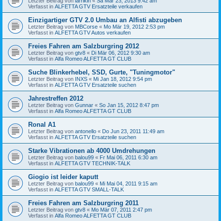
Letzter Beitrag von
larrikin
«
Sa Mär 23, 2013 9:42 am
Verfasst in
ALFETTA GTV Ersatzteile verkaufen
Einzigartiger GTV 2.0 Umbau an Alfisti abzugeben
Letzter Beitrag von
MBCorse
«
Mo Mär 19, 2012 2:53 pm
Verfasst in
ALFETTA GTV Autos verkaufen
Freies Fahren am Salzburgring 2012
Letzter Beitrag von
gtv8
«
Di Mär 06, 2012 9:30 am
Verfasst in
Alfa Romeo ALFETTA GT CLUB
Suche Blinkerhebel, SSD, Gurte, "Tuningmotor"
Letzter Beitrag von
INXS
«
Mi Jan 18, 2012 9:54 pm
Verfasst in
ALFETTA GTV Ersatzteile suchen
Jahrestreffen 2012
Letzter Beitrag von
Gunnar
«
So Jan 15, 2012 8:47 pm
Verfasst in
Alfa Romeo ALFETTA GT CLUB
Ronal A1
Letzter Beitrag von
antonello
«
Do Jun 23, 2011 11:49 am
Verfasst in
ALFETTA GTV Ersatzteile suchen
Starke Vibrationen ab 4000 Umdrehungen
Letzter Beitrag von
balou99
«
Fr Mai 06, 2011 6:30 am
Verfasst in
ALFETTA GTV TECHNIK-TALK
Giogio ist leider kaputt
Letzter Beitrag von
balou99
«
Mi Mai 04, 2011 9:15 am
Verfasst in
ALFETTA GTV SMALL-TALK
Freies Fahren am Salzburgring 2011
Letzter Beitrag von
gtv8
«
Mo Mär 07, 2011 2:47 pm
Verfasst in
Alfa Romeo ALFETTA GT CLUB