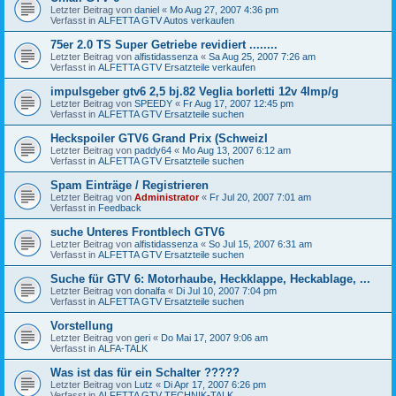
Letzter Beitrag von
daniel
«
Mo Aug 27, 2007 4:36 pm
Verfasst in
ALFETTA GTV Autos verkaufen
75er 2.0 TS Super Getriebe revidiert ........
Letzter Beitrag von
alfistidassenza
«
Sa Aug 25, 2007 7:26 am
Verfasst in
ALFETTA GTV Ersatzteile verkaufen
impulsgeber gtv6 2,5 bj.82 Veglia borletti 12v 4Imp/g
Letzter Beitrag von
SPEEDY
«
Fr Aug 17, 2007 12:45 pm
Verfasst in
ALFETTA GTV Ersatzteile suchen
Heckspoiler GTV6 Grand Prix (SchweizI
Letzter Beitrag von
paddy64
«
Mo Aug 13, 2007 6:12 am
Verfasst in
ALFETTA GTV Ersatzteile suchen
Spam Einträge / Registrieren
Letzter Beitrag von
Administrator
«
Fr Jul 20, 2007 7:01 am
Verfasst in
Feedback
suche Unteres Frontblech GTV6
Letzter Beitrag von
alfistidassenza
«
So Jul 15, 2007 6:31 am
Verfasst in
ALFETTA GTV Ersatzteile suchen
Suche für GTV 6: Motorhaube, Heckklappe, Heckablage, ...
Letzter Beitrag von
donalfa
«
Di Jul 10, 2007 7:04 pm
Verfasst in
ALFETTA GTV Ersatzteile suchen
Vorstellung
Letzter Beitrag von
geri
«
Do Mai 17, 2007 9:06 am
Verfasst in
ALFA-TALK
Was ist das für ein Schalter ?????
Letzter Beitrag von
Lutz
«
Di Apr 17, 2007 6:26 pm
Verfasst in
ALFETTA GTV TECHNIK-TALK