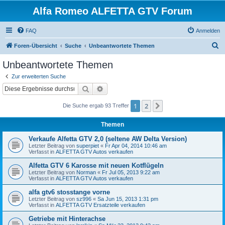
Alfa Romeo ALFETTA GTV Forum
FAQ
Anmelden
S
Foren-Übersicht
Suche
Unbeantwortete Themen
u
Unbeantwortete Themen
c
Zur erweiterten Suche
h
Suche
Erweiterte Suche
e
1
2
Nächste
Die Suche ergab 93 Treffer
Themen
Verkaufe Alfetta GTV 2,0 (seltene AW Delta Version)
Letzter Beitrag von
superpiet
«
Fr Apr 04, 2014 10:46 am
Verfasst in
ALFETTA GTV Autos verkaufen
Alfetta GTV 6 Karosse mit neuen Kotflügeln
Letzter Beitrag von
Norman
«
Fr Jul 05, 2013 9:22 am
Verfasst in
ALFETTA GTV Autos verkaufen
alfa gtv6 stosstange vorne
Letzter Beitrag von
sz996
«
Sa Jun 15, 2013 1:31 pm
Verfasst in
ALFETTA GTV Ersatzteile verkaufen
Getriebe mit Hinterachse