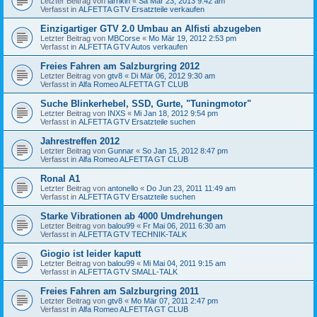
Letzter Beitrag von
larrikin
«
Sa Mär 23, 2013 9:42 am
Verfasst in
ALFETTA GTV Ersatzteile verkaufen
Einzigartiger GTV 2.0 Umbau an Alfisti abzugeben
Letzter Beitrag von
MBCorse
«
Mo Mär 19, 2012 2:53 pm
Verfasst in
ALFETTA GTV Autos verkaufen
Freies Fahren am Salzburgring 2012
Letzter Beitrag von
gtv8
«
Di Mär 06, 2012 9:30 am
Verfasst in
Alfa Romeo ALFETTA GT CLUB
Suche Blinkerhebel, SSD, Gurte, "Tuningmotor"
Letzter Beitrag von
INXS
«
Mi Jan 18, 2012 9:54 pm
Verfasst in
ALFETTA GTV Ersatzteile suchen
Jahrestreffen 2012
Letzter Beitrag von
Gunnar
«
So Jan 15, 2012 8:47 pm
Verfasst in
Alfa Romeo ALFETTA GT CLUB
Ronal A1
Letzter Beitrag von
antonello
«
Do Jun 23, 2011 11:49 am
Verfasst in
ALFETTA GTV Ersatzteile suchen
Starke Vibrationen ab 4000 Umdrehungen
Letzter Beitrag von
balou99
«
Fr Mai 06, 2011 6:30 am
Verfasst in
ALFETTA GTV TECHNIK-TALK
Giogio ist leider kaputt
Letzter Beitrag von
balou99
«
Mi Mai 04, 2011 9:15 am
Verfasst in
ALFETTA GTV SMALL-TALK
Freies Fahren am Salzburgring 2011
Letzter Beitrag von
gtv8
«
Mo Mär 07, 2011 2:47 pm
Verfasst in
Alfa Romeo ALFETTA GT CLUB