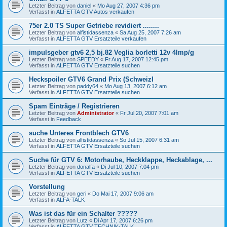
Letzter Beitrag von
daniel
«
Mo Aug 27, 2007 4:36 pm
Verfasst in
ALFETTA GTV Autos verkaufen
75er 2.0 TS Super Getriebe revidiert ........
Letzter Beitrag von
alfistidassenza
«
Sa Aug 25, 2007 7:26 am
Verfasst in
ALFETTA GTV Ersatzteile verkaufen
impulsgeber gtv6 2,5 bj.82 Veglia borletti 12v 4Imp/g
Letzter Beitrag von
SPEEDY
«
Fr Aug 17, 2007 12:45 pm
Verfasst in
ALFETTA GTV Ersatzteile suchen
Heckspoiler GTV6 Grand Prix (SchweizI
Letzter Beitrag von
paddy64
«
Mo Aug 13, 2007 6:12 am
Verfasst in
ALFETTA GTV Ersatzteile suchen
Spam Einträge / Registrieren
Letzter Beitrag von
Administrator
«
Fr Jul 20, 2007 7:01 am
Verfasst in
Feedback
suche Unteres Frontblech GTV6
Letzter Beitrag von
alfistidassenza
«
So Jul 15, 2007 6:31 am
Verfasst in
ALFETTA GTV Ersatzteile suchen
Suche für GTV 6: Motorhaube, Heckklappe, Heckablage, ...
Letzter Beitrag von
donalfa
«
Di Jul 10, 2007 7:04 pm
Verfasst in
ALFETTA GTV Ersatzteile suchen
Vorstellung
Letzter Beitrag von
geri
«
Do Mai 17, 2007 9:06 am
Verfasst in
ALFA-TALK
Was ist das für ein Schalter ?????
Letzter Beitrag von
Lutz
«
Di Apr 17, 2007 6:26 pm
Verfasst in
ALFETTA GTV TECHNIK-TALK