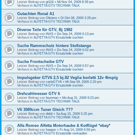
Letzter Beitrag von
gt116
«
Mi Nov 04, 2009 8:39 pm
Verfasst in
ALFETTA GTV TECHNIK-TALK
Gutachten Ronal A1
Letzter Beitrag von
Oliviero
«
Di Okt 06, 2009 3:28 pm
Verfasst in
ALFETTA GTV TECHNIK-TALK
Diverse Teile für GTV, Bj 1982
Letzter Beitrag von
INXS
«
Do Sep 24, 2009 6:13 pm
Verfasst in
ALFETTA GTV Ersatzteile suchen
Suche Rammschutz hintere Stoßstange
Letzter Beitrag von
INXS
«
Do Sep 24, 2009 6:02 pm
Verfasst in
ALFETTA GTV Ersatzteile suchen
Suche Frontscheibe GTV
Letzter Beitrag von
INXS
«
Do Sep 24, 2009 5:57 pm
Verfasst in
ALFETTA GTV Ersatzteile suchen
Impulsgeber GTV6 2,5 bj.82 Veglia borletti 12v 4Imp/g
Letzter Beitrag von
carloGTV6
«
Mi Sep 09, 2009 2:20 pm
Verfasst in
ALFETTA GTV Ersatzteile suchen
Drehzahlmesser GTV 6
Letzter Beitrag von
faunman
«
Mo Aug 31, 2009 9:23 pm
Verfasst in
ALFETTA GTV TECHNIK-TALK
V6 3089ccm Tuner Gleich ???
Letzter Beitrag von
diddi
«
Sa Aug 15, 2009 5:25 pm
Verfasst in
ALFETTA GTV TECHNIK-TALK
Alfa Romeo Alfetta Motorhaube & Kotflügel *ebay*
Letzter Beitrag von
haqqor
«
Fr Aug 14, 2009 5:59 pm
Verfasst in
ALFETTA GTV Ersatzteile verkaufen