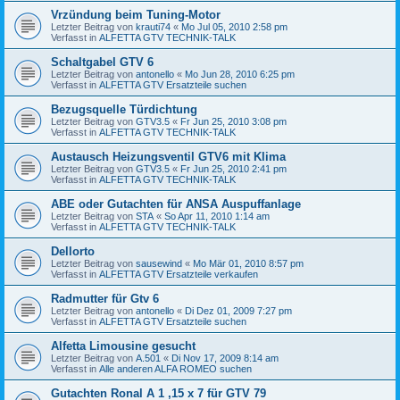
Vrzündung beim Tuning-Motor
Letzter Beitrag von
krauti74
«
Mo Jul 05, 2010 2:58 pm
Verfasst in
ALFETTA GTV TECHNIK-TALK
Schaltgabel GTV 6
Letzter Beitrag von
antonello
«
Mo Jun 28, 2010 6:25 pm
Verfasst in
ALFETTA GTV Ersatzteile suchen
Bezugsquelle Türdichtung
Letzter Beitrag von
GTV3.5
«
Fr Jun 25, 2010 3:08 pm
Verfasst in
ALFETTA GTV TECHNIK-TALK
Austausch Heizungsventil GTV6 mit Klima
Letzter Beitrag von
GTV3.5
«
Fr Jun 25, 2010 2:41 pm
Verfasst in
ALFETTA GTV TECHNIK-TALK
ABE oder Gutachten für ANSA Auspuffanlage
Letzter Beitrag von
STA
«
So Apr 11, 2010 1:14 am
Verfasst in
ALFETTA GTV TECHNIK-TALK
Dellorto
Letzter Beitrag von
sausewind
«
Mo Mär 01, 2010 8:57 pm
Verfasst in
ALFETTA GTV Ersatzteile verkaufen
Radmutter für Gtv 6
Letzter Beitrag von
antonello
«
Di Dez 01, 2009 7:27 pm
Verfasst in
ALFETTA GTV Ersatzteile suchen
Alfetta Limousine gesucht
Letzter Beitrag von
A.501
«
Di Nov 17, 2009 8:14 am
Verfasst in
Alle anderen ALFA ROMEO suchen
Gutachten Ronal A 1 ,15 x 7 für GTV 79