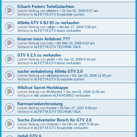
Eibach Federn TeileGutachten
Letzter Beitrag von
alfaherz
«
Di Jun 02, 2009 6:07 am
Verfasst in
ALFETTA GTV Ersatzteile suchen
Alfetta GTV 6 BJ 83 zu verkaufen
Letzter Beitrag von
ralfgtv
«
Mo Apr 27, 2009 2:56 pm
Verfasst in
ALFETTA GTV Autos verkaufen
Knarren beim Anfahren ???
Letzter Beitrag von
Lutz
«
Mo Mär 24, 2008 6:52 am
Verfasst in
ALFETTA GTV TECHNIK-TALK
GTV 6 2,5 zu verkaufen
Letzter Beitrag von
gtv84
«
Do Jan 10, 2008 5:44 pm
Verfasst in
ALFETTA GTV Autos verkaufen
suche verkabelung Alfetta GTV 2.0
Letzter Beitrag von
alfistidassenza
«
Do Jan 03, 2008 12:45 pm
Verfasst in
ALFETTA GTV Ersatzteile suchen
AlfaSud Sprint Heckklappe
Letzter Beitrag von
McMurphy
«
Do Jan 03, 2008 11:56 am
Verfasst in
Alle anderen ALFA ROMEO verkaufen
Karroseriedurchrostung
Letzter Beitrag von
frankie
«
Di Nov 27, 2007 6:59 pm
Verfasst in
ALFETTA GTV TECHNIK-TALK
Suche Zündverteiler Bosch für GTV 2.0
Letzter Beitrag von
Orlando
«
So Okt 14, 2007 8:39 pm
Verfasst in
ALFETTA GTV Ersatzteile verkaufen
Unfall GTV 6