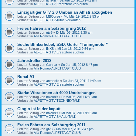
Letzter Beitrag von
larrikin
«
Sa Mär 23, 2013 9:42 am
Verfasst in
ALFETTA GTV Ersatzteile verkaufen
Einzigartiger GTV 2.0 Umbau an Alfisti abzugeben
Letzter Beitrag von
MBCorse
«
Mo Mär 19, 2012 2:53 pm
Verfasst in
ALFETTA GTV Autos verkaufen
Freies Fahren am Salzburgring 2012
Letzter Beitrag von
gtv8
«
Di Mär 06, 2012 9:30 am
Verfasst in
Alfa Romeo ALFETTA GT CLUB
Suche Blinkerhebel, SSD, Gurte, "Tuningmotor"
Letzter Beitrag von
INXS
«
Mi Jan 18, 2012 9:54 pm
Verfasst in
ALFETTA GTV Ersatzteile suchen
Jahrestreffen 2012
Letzter Beitrag von
Gunnar
«
So Jan 15, 2012 8:47 pm
Verfasst in
Alfa Romeo ALFETTA GT CLUB
Ronal A1
Letzter Beitrag von
antonello
«
Do Jun 23, 2011 11:49 am
Verfasst in
ALFETTA GTV Ersatzteile suchen
Starke Vibrationen ab 4000 Umdrehungen
Letzter Beitrag von
balou99
«
Fr Mai 06, 2011 6:30 am
Verfasst in
ALFETTA GTV TECHNIK-TALK
Giogio ist leider kaputt
Letzter Beitrag von
balou99
«
Mi Mai 04, 2011 9:15 am
Verfasst in
ALFETTA GTV SMALL-TALK
Freies Fahren am Salzburgring 2011
Letzter Beitrag von
gtv8
«
Mo Mär 07, 2011 2:47 pm
Verfasst in
Alfa Romeo ALFETTA GT CLUB