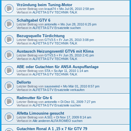
Vrzündung beim Tuning-Motor
Letzter Beitrag von
krauti74
«
Mo Jul 05, 2010 2:58 pm
Verfasst in
ALFETTA GTV TECHNIK-TALK
Schaltgabel GTV 6
Letzter Beitrag von
antonello
«
Mo Jun 28, 2010 6:25 pm
Verfasst in
ALFETTA GTV Ersatzteile suchen
Bezugsquelle Türdichtung
Letzter Beitrag von
GTV3.5
«
Fr Jun 25, 2010 3:08 pm
Verfasst in
ALFETTA GTV TECHNIK-TALK
Austausch Heizungsventil GTV6 mit Klima
Letzter Beitrag von
GTV3.5
«
Fr Jun 25, 2010 2:41 pm
Verfasst in
ALFETTA GTV TECHNIK-TALK
ABE oder Gutachten für ANSA Auspuffanlage
Letzter Beitrag von
STA
«
So Apr 11, 2010 1:14 am
Verfasst in
ALFETTA GTV TECHNIK-TALK
Dellorto
Letzter Beitrag von
sausewind
«
Mo Mär 01, 2010 8:57 pm
Verfasst in
ALFETTA GTV Ersatzteile verkaufen
Radmutter für Gtv 6
Letzter Beitrag von
antonello
«
Di Dez 01, 2009 7:27 pm
Verfasst in
ALFETTA GTV Ersatzteile suchen
Alfetta Limousine gesucht
Letzter Beitrag von
A.501
«
Di Nov 17, 2009 8:14 am
Verfasst in
Alle anderen ALFA ROMEO suchen
Gutachten Ronal A 1 ,15 x 7 für GTV 79