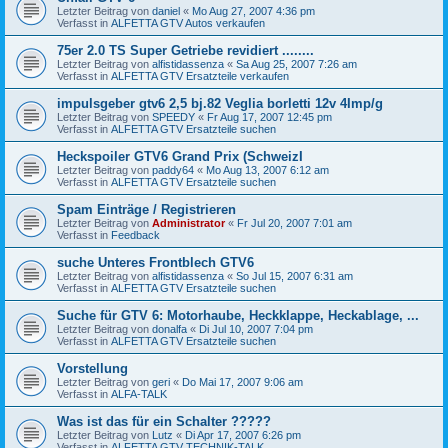
Letzter Beitrag von
daniel
«
Mo Aug 27, 2007 4:36 pm
Verfasst in
ALFETTA GTV Autos verkaufen
75er 2.0 TS Super Getriebe revidiert ........
Letzter Beitrag von
alfistidassenza
«
Sa Aug 25, 2007 7:26 am
Verfasst in
ALFETTA GTV Ersatzteile verkaufen
impulsgeber gtv6 2,5 bj.82 Veglia borletti 12v 4Imp/g
Letzter Beitrag von
SPEEDY
«
Fr Aug 17, 2007 12:45 pm
Verfasst in
ALFETTA GTV Ersatzteile suchen
Heckspoiler GTV6 Grand Prix (SchweizI
Letzter Beitrag von
paddy64
«
Mo Aug 13, 2007 6:12 am
Verfasst in
ALFETTA GTV Ersatzteile suchen
Spam Einträge / Registrieren
Letzter Beitrag von
Administrator
«
Fr Jul 20, 2007 7:01 am
Verfasst in
Feedback
suche Unteres Frontblech GTV6
Letzter Beitrag von
alfistidassenza
«
So Jul 15, 2007 6:31 am
Verfasst in
ALFETTA GTV Ersatzteile suchen
Suche für GTV 6: Motorhaube, Heckklappe, Heckablage, ...
Letzter Beitrag von
donalfa
«
Di Jul 10, 2007 7:04 pm
Verfasst in
ALFETTA GTV Ersatzteile suchen
Vorstellung
Letzter Beitrag von
geri
«
Do Mai 17, 2007 9:06 am
Verfasst in
ALFA-TALK
Was ist das für ein Schalter ?????
Letzter Beitrag von
Lutz
«
Di Apr 17, 2007 6:26 pm
Verfasst in
ALFETTA GTV TECHNIK-TALK