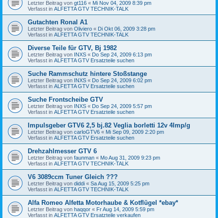
Letzter Beitrag von
gt116
«
Mi Nov 04, 2009 8:39 pm
Verfasst in
ALFETTA GTV TECHNIK-TALK
Gutachten Ronal A1
Letzter Beitrag von
Oliviero
«
Di Okt 06, 2009 3:28 pm
Verfasst in
ALFETTA GTV TECHNIK-TALK
Diverse Teile für GTV, Bj 1982
Letzter Beitrag von
INXS
«
Do Sep 24, 2009 6:13 pm
Verfasst in
ALFETTA GTV Ersatzteile suchen
Suche Rammschutz hintere Stoßstange
Letzter Beitrag von
INXS
«
Do Sep 24, 2009 6:02 pm
Verfasst in
ALFETTA GTV Ersatzteile suchen
Suche Frontscheibe GTV
Letzter Beitrag von
INXS
«
Do Sep 24, 2009 5:57 pm
Verfasst in
ALFETTA GTV Ersatzteile suchen
Impulsgeber GTV6 2,5 bj.82 Veglia borletti 12v 4Imp/g
Letzter Beitrag von
carloGTV6
«
Mi Sep 09, 2009 2:20 pm
Verfasst in
ALFETTA GTV Ersatzteile suchen
Drehzahlmesser GTV 6
Letzter Beitrag von
faunman
«
Mo Aug 31, 2009 9:23 pm
Verfasst in
ALFETTA GTV TECHNIK-TALK
V6 3089ccm Tuner Gleich ???
Letzter Beitrag von
diddi
«
Sa Aug 15, 2009 5:25 pm
Verfasst in
ALFETTA GTV TECHNIK-TALK
Alfa Romeo Alfetta Motorhaube & Kotflügel *ebay*
Letzter Beitrag von
haqqor
«
Fr Aug 14, 2009 5:59 pm
Verfasst in
ALFETTA GTV Ersatzteile verkaufen