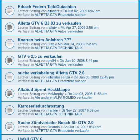
Eibach Federn TeileGutachten
Letzter Beitrag von
alfaherz
«
Di Jun 02, 2009 6:07 am
Verfasst in
ALFETTA GTV Ersatzteile suchen
Alfetta GTV 6 BJ 83 zu verkaufen
Letzter Beitrag von
ralfgtv
«
Mo Apr 27, 2009 2:56 pm
Verfasst in
ALFETTA GTV Autos verkaufen
Knarren beim Anfahren ???
Letzter Beitrag von
Lutz
«
Mo Mär 24, 2008 6:52 am
Verfasst in
ALFETTA GTV TECHNIK-TALK
GTV 6 2,5 zu verkaufen
Letzter Beitrag von
gtv84
«
Do Jan 10, 2008 5:44 pm
Verfasst in
ALFETTA GTV Autos verkaufen
suche verkabelung Alfetta GTV 2.0
Letzter Beitrag von
alfistidassenza
«
Do Jan 03, 2008 12:45 pm
Verfasst in
ALFETTA GTV Ersatzteile suchen
AlfaSud Sprint Heckklappe
Letzter Beitrag von
McMurphy
«
Do Jan 03, 2008 11:56 am
Verfasst in
Alle anderen ALFA ROMEO verkaufen
Karroseriedurchrostung
Letzter Beitrag von
frankie
«
Di Nov 27, 2007 6:59 pm
Verfasst in
ALFETTA GTV TECHNIK-TALK
Suche Zündverteiler Bosch für GTV 2.0
Letzter Beitrag von
Orlando
«
So Okt 14, 2007 8:39 pm
Verfasst in
ALFETTA GTV Ersatzteile verkaufen
Unfall GTV 6