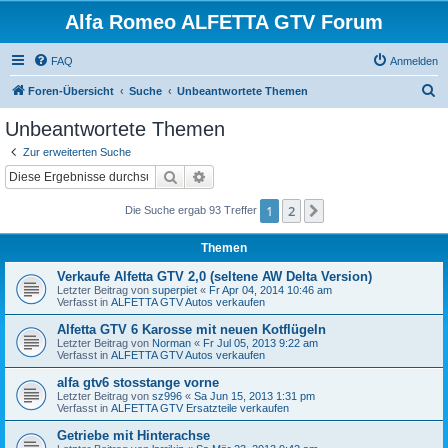
Alfa Romeo ALFETTA GTV Forum
FAQ
Anmelden
S
Foren-Übersicht
Suche
Unbeantwortete Themen
u
Unbeantwortete Themen
c
Zur erweiterten Suche
h
Suche
Erweiterte Suche
e
1
2
Nächste
Die Suche ergab 93 Treffer
Themen
Verkaufe Alfetta GTV 2,0 (seltene AW Delta Version)
Letzter Beitrag von
superpiet
«
Fr Apr 04, 2014 10:46 am
Verfasst in
ALFETTA GTV Autos verkaufen
Alfetta GTV 6 Karosse mit neuen Kotflügeln
Letzter Beitrag von
Norman
«
Fr Jul 05, 2013 9:22 am
Verfasst in
ALFETTA GTV Autos verkaufen
alfa gtv6 stosstange vorne
Letzter Beitrag von
sz996
«
Sa Jun 15, 2013 1:31 pm
Verfasst in
ALFETTA GTV Ersatzteile verkaufen
Getriebe mit Hinterachse