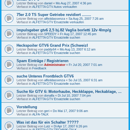
Letzter Beitrag von
daniel
«
Mo Aug 27, 2007 4:36 pm
Verfasst in
ALFETTA GTV Autos verkaufen
75er 2.0 TS Super Getriebe revidiert ........
Letzter Beitrag von
alfistidassenza
«
Sa Aug 25, 2007 7:26 am
Verfasst in
ALFETTA GTV Ersatzteile verkaufen
impulsgeber gtv6 2,5 bj.82 Veglia borletti 12v 4Imp/g
Letzter Beitrag von
SPEEDY
«
Fr Aug 17, 2007 12:45 pm
Verfasst in
ALFETTA GTV Ersatzteile suchen
Heckspoiler GTV6 Grand Prix (SchweizI
Letzter Beitrag von
paddy64
«
Mo Aug 13, 2007 6:12 am
Verfasst in
ALFETTA GTV Ersatzteile suchen
Spam Einträge / Registrieren
Letzter Beitrag von
Administrator
«
Fr Jul 20, 2007 7:01 am
Verfasst in
Feedback
suche Unteres Frontblech GTV6
Letzter Beitrag von
alfistidassenza
«
So Jul 15, 2007 6:31 am
Verfasst in
ALFETTA GTV Ersatzteile suchen
Suche für GTV 6: Motorhaube, Heckklappe, Heckablage, ...
Letzter Beitrag von
donalfa
«
Di Jul 10, 2007 7:04 pm
Verfasst in
ALFETTA GTV Ersatzteile suchen
Vorstellung
Letzter Beitrag von
geri
«
Do Mai 17, 2007 9:06 am
Verfasst in
ALFA-TALK
Was ist das für ein Schalter ?????
Letzter Beitrag von
Lutz
«
Di Apr 17, 2007 6:26 pm
Verfasst in
ALFETTA GTV TECHNIK-TALK