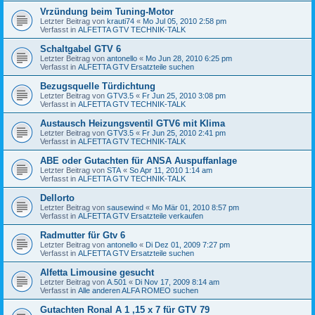
Vrzündung beim Tuning-Motor
Letzter Beitrag von
krauti74
«
Mo Jul 05, 2010 2:58 pm
Verfasst in
ALFETTA GTV TECHNIK-TALK
Schaltgabel GTV 6
Letzter Beitrag von
antonello
«
Mo Jun 28, 2010 6:25 pm
Verfasst in
ALFETTA GTV Ersatzteile suchen
Bezugsquelle Türdichtung
Letzter Beitrag von
GTV3.5
«
Fr Jun 25, 2010 3:08 pm
Verfasst in
ALFETTA GTV TECHNIK-TALK
Austausch Heizungsventil GTV6 mit Klima
Letzter Beitrag von
GTV3.5
«
Fr Jun 25, 2010 2:41 pm
Verfasst in
ALFETTA GTV TECHNIK-TALK
ABE oder Gutachten für ANSA Auspuffanlage
Letzter Beitrag von
STA
«
So Apr 11, 2010 1:14 am
Verfasst in
ALFETTA GTV TECHNIK-TALK
Dellorto
Letzter Beitrag von
sausewind
«
Mo Mär 01, 2010 8:57 pm
Verfasst in
ALFETTA GTV Ersatzteile verkaufen
Radmutter für Gtv 6
Letzter Beitrag von
antonello
«
Di Dez 01, 2009 7:27 pm
Verfasst in
ALFETTA GTV Ersatzteile suchen
Alfetta Limousine gesucht
Letzter Beitrag von
A.501
«
Di Nov 17, 2009 8:14 am
Verfasst in
Alle anderen ALFA ROMEO suchen
Gutachten Ronal A 1 ,15 x 7 für GTV 79