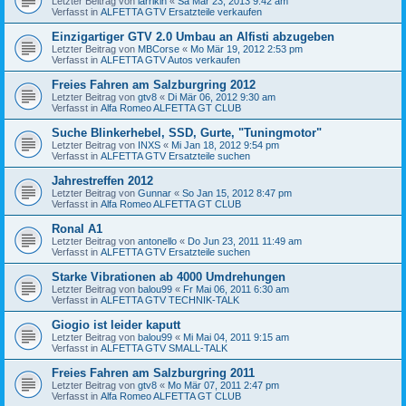
Letzter Beitrag von
larrikin
«
Sa Mär 23, 2013 9:42 am
Verfasst in
ALFETTA GTV Ersatzteile verkaufen
Einzigartiger GTV 2.0 Umbau an Alfisti abzugeben
Letzter Beitrag von
MBCorse
«
Mo Mär 19, 2012 2:53 pm
Verfasst in
ALFETTA GTV Autos verkaufen
Freies Fahren am Salzburgring 2012
Letzter Beitrag von
gtv8
«
Di Mär 06, 2012 9:30 am
Verfasst in
Alfa Romeo ALFETTA GT CLUB
Suche Blinkerhebel, SSD, Gurte, "Tuningmotor"
Letzter Beitrag von
INXS
«
Mi Jan 18, 2012 9:54 pm
Verfasst in
ALFETTA GTV Ersatzteile suchen
Jahrestreffen 2012
Letzter Beitrag von
Gunnar
«
So Jan 15, 2012 8:47 pm
Verfasst in
Alfa Romeo ALFETTA GT CLUB
Ronal A1
Letzter Beitrag von
antonello
«
Do Jun 23, 2011 11:49 am
Verfasst in
ALFETTA GTV Ersatzteile suchen
Starke Vibrationen ab 4000 Umdrehungen
Letzter Beitrag von
balou99
«
Fr Mai 06, 2011 6:30 am
Verfasst in
ALFETTA GTV TECHNIK-TALK
Giogio ist leider kaputt
Letzter Beitrag von
balou99
«
Mi Mai 04, 2011 9:15 am
Verfasst in
ALFETTA GTV SMALL-TALK
Freies Fahren am Salzburgring 2011
Letzter Beitrag von
gtv8
«
Mo Mär 07, 2011 2:47 pm
Verfasst in
Alfa Romeo ALFETTA GT CLUB