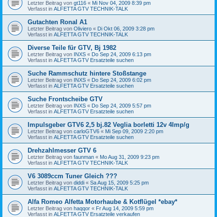
Letzter Beitrag von
gt116
«
Mi Nov 04, 2009 8:39 pm
Verfasst in
ALFETTA GTV TECHNIK-TALK
Gutachten Ronal A1
Letzter Beitrag von
Oliviero
«
Di Okt 06, 2009 3:28 pm
Verfasst in
ALFETTA GTV TECHNIK-TALK
Diverse Teile für GTV, Bj 1982
Letzter Beitrag von
INXS
«
Do Sep 24, 2009 6:13 pm
Verfasst in
ALFETTA GTV Ersatzteile suchen
Suche Rammschutz hintere Stoßstange
Letzter Beitrag von
INXS
«
Do Sep 24, 2009 6:02 pm
Verfasst in
ALFETTA GTV Ersatzteile suchen
Suche Frontscheibe GTV
Letzter Beitrag von
INXS
«
Do Sep 24, 2009 5:57 pm
Verfasst in
ALFETTA GTV Ersatzteile suchen
Impulsgeber GTV6 2,5 bj.82 Veglia borletti 12v 4Imp/g
Letzter Beitrag von
carloGTV6
«
Mi Sep 09, 2009 2:20 pm
Verfasst in
ALFETTA GTV Ersatzteile suchen
Drehzahlmesser GTV 6
Letzter Beitrag von
faunman
«
Mo Aug 31, 2009 9:23 pm
Verfasst in
ALFETTA GTV TECHNIK-TALK
V6 3089ccm Tuner Gleich ???
Letzter Beitrag von
diddi
«
Sa Aug 15, 2009 5:25 pm
Verfasst in
ALFETTA GTV TECHNIK-TALK
Alfa Romeo Alfetta Motorhaube & Kotflügel *ebay*
Letzter Beitrag von
haqqor
«
Fr Aug 14, 2009 5:59 pm
Verfasst in
ALFETTA GTV Ersatzteile verkaufen