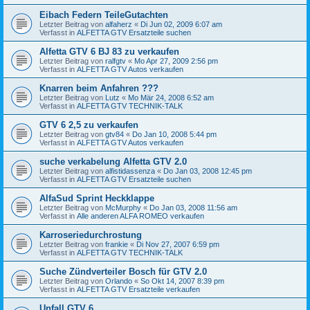
Eibach Federn TeileGutachten
Letzter Beitrag von
alfaherz
«
Di Jun 02, 2009 6:07 am
Verfasst in
ALFETTA GTV Ersatzteile suchen
Alfetta GTV 6 BJ 83 zu verkaufen
Letzter Beitrag von
ralfgtv
«
Mo Apr 27, 2009 2:56 pm
Verfasst in
ALFETTA GTV Autos verkaufen
Knarren beim Anfahren ???
Letzter Beitrag von
Lutz
«
Mo Mär 24, 2008 6:52 am
Verfasst in
ALFETTA GTV TECHNIK-TALK
GTV 6 2,5 zu verkaufen
Letzter Beitrag von
gtv84
«
Do Jan 10, 2008 5:44 pm
Verfasst in
ALFETTA GTV Autos verkaufen
suche verkabelung Alfetta GTV 2.0
Letzter Beitrag von
alfistidassenza
«
Do Jan 03, 2008 12:45 pm
Verfasst in
ALFETTA GTV Ersatzteile suchen
AlfaSud Sprint Heckklappe
Letzter Beitrag von
McMurphy
«
Do Jan 03, 2008 11:56 am
Verfasst in
Alle anderen ALFA ROMEO verkaufen
Karroseriedurchrostung
Letzter Beitrag von
frankie
«
Di Nov 27, 2007 6:59 pm
Verfasst in
ALFETTA GTV TECHNIK-TALK
Suche Zündverteiler Bosch für GTV 2.0
Letzter Beitrag von
Orlando
«
So Okt 14, 2007 8:39 pm
Verfasst in
ALFETTA GTV Ersatzteile verkaufen
Unfall GTV 6