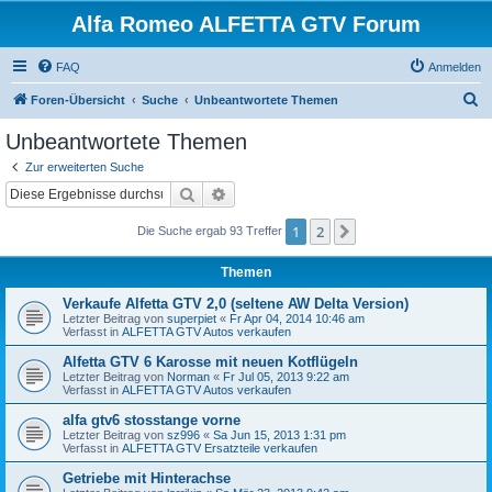
Alfa Romeo ALFETTA GTV Forum
FAQ
Anmelden
S
Foren-Übersicht
Suche
Unbeantwortete Themen
u
Unbeantwortete Themen
c
Zur erweiterten Suche
h
Suche
Erweiterte Suche
e
1
2
Nächste
Die Suche ergab 93 Treffer
Themen
Verkaufe Alfetta GTV 2,0 (seltene AW Delta Version)
Letzter Beitrag von
superpiet
«
Fr Apr 04, 2014 10:46 am
Verfasst in
ALFETTA GTV Autos verkaufen
Alfetta GTV 6 Karosse mit neuen Kotflügeln
Letzter Beitrag von
Norman
«
Fr Jul 05, 2013 9:22 am
Verfasst in
ALFETTA GTV Autos verkaufen
alfa gtv6 stosstange vorne
Letzter Beitrag von
sz996
«
Sa Jun 15, 2013 1:31 pm
Verfasst in
ALFETTA GTV Ersatzteile verkaufen
Getriebe mit Hinterachse