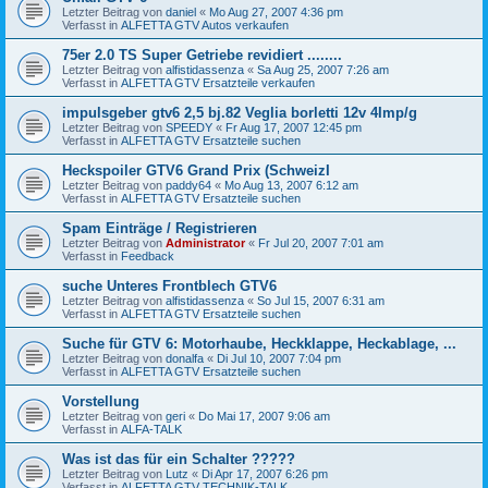
Letzter Beitrag von
daniel
«
Mo Aug 27, 2007 4:36 pm
Verfasst in
ALFETTA GTV Autos verkaufen
75er 2.0 TS Super Getriebe revidiert ........
Letzter Beitrag von
alfistidassenza
«
Sa Aug 25, 2007 7:26 am
Verfasst in
ALFETTA GTV Ersatzteile verkaufen
impulsgeber gtv6 2,5 bj.82 Veglia borletti 12v 4Imp/g
Letzter Beitrag von
SPEEDY
«
Fr Aug 17, 2007 12:45 pm
Verfasst in
ALFETTA GTV Ersatzteile suchen
Heckspoiler GTV6 Grand Prix (SchweizI
Letzter Beitrag von
paddy64
«
Mo Aug 13, 2007 6:12 am
Verfasst in
ALFETTA GTV Ersatzteile suchen
Spam Einträge / Registrieren
Letzter Beitrag von
Administrator
«
Fr Jul 20, 2007 7:01 am
Verfasst in
Feedback
suche Unteres Frontblech GTV6
Letzter Beitrag von
alfistidassenza
«
So Jul 15, 2007 6:31 am
Verfasst in
ALFETTA GTV Ersatzteile suchen
Suche für GTV 6: Motorhaube, Heckklappe, Heckablage, ...
Letzter Beitrag von
donalfa
«
Di Jul 10, 2007 7:04 pm
Verfasst in
ALFETTA GTV Ersatzteile suchen
Vorstellung
Letzter Beitrag von
geri
«
Do Mai 17, 2007 9:06 am
Verfasst in
ALFA-TALK
Was ist das für ein Schalter ?????
Letzter Beitrag von
Lutz
«
Di Apr 17, 2007 6:26 pm
Verfasst in
ALFETTA GTV TECHNIK-TALK