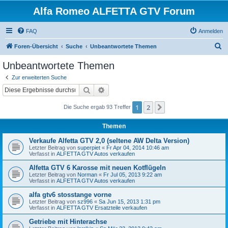
Alfa Romeo ALFETTA GTV Forum
FAQ
Anmelden
S
Foren-Übersicht
Suche
Unbeantwortete Themen
u
Unbeantwortete Themen
c
Zur erweiterten Suche
h
Suche
Erweiterte Suche
e
1
2
Nächste
Die Suche ergab 93 Treffer
Themen
Verkaufe Alfetta GTV 2,0 (seltene AW Delta Version)
Letzter Beitrag von
superpiet
«
Fr Apr 04, 2014 10:46 am
Verfasst in
ALFETTA GTV Autos verkaufen
Alfetta GTV 6 Karosse mit neuen Kotflügeln
Letzter Beitrag von
Norman
«
Fr Jul 05, 2013 9:22 am
Verfasst in
ALFETTA GTV Autos verkaufen
alfa gtv6 stosstange vorne
Letzter Beitrag von
sz996
«
Sa Jun 15, 2013 1:31 pm
Verfasst in
ALFETTA GTV Ersatzteile verkaufen
Getriebe mit Hinterachse