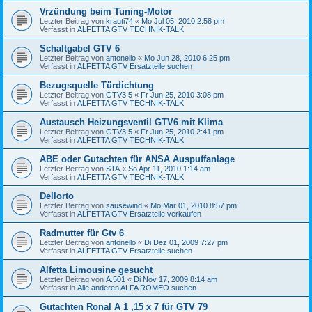
Vrzündung beim Tuning-Motor
Letzter Beitrag von
krauti74
«
Mo Jul 05, 2010 2:58 pm
Verfasst in
ALFETTA GTV TECHNIK-TALK
Schaltgabel GTV 6
Letzter Beitrag von
antonello
«
Mo Jun 28, 2010 6:25 pm
Verfasst in
ALFETTA GTV Ersatzteile suchen
Bezugsquelle Türdichtung
Letzter Beitrag von
GTV3.5
«
Fr Jun 25, 2010 3:08 pm
Verfasst in
ALFETTA GTV TECHNIK-TALK
Austausch Heizungsventil GTV6 mit Klima
Letzter Beitrag von
GTV3.5
«
Fr Jun 25, 2010 2:41 pm
Verfasst in
ALFETTA GTV TECHNIK-TALK
ABE oder Gutachten für ANSA Auspuffanlage
Letzter Beitrag von
STA
«
So Apr 11, 2010 1:14 am
Verfasst in
ALFETTA GTV TECHNIK-TALK
Dellorto
Letzter Beitrag von
sausewind
«
Mo Mär 01, 2010 8:57 pm
Verfasst in
ALFETTA GTV Ersatzteile verkaufen
Radmutter für Gtv 6
Letzter Beitrag von
antonello
«
Di Dez 01, 2009 7:27 pm
Verfasst in
ALFETTA GTV Ersatzteile suchen
Alfetta Limousine gesucht
Letzter Beitrag von
A.501
«
Di Nov 17, 2009 8:14 am
Verfasst in
Alle anderen ALFA ROMEO suchen
Gutachten Ronal A 1 ,15 x 7 für GTV 79