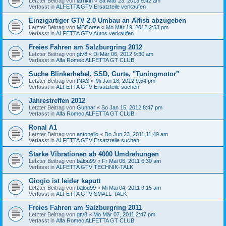
Letzter Beitrag von
larrikin
«
Sa Mär 23, 2013 9:42 am
Verfasst in
ALFETTA GTV Ersatzteile verkaufen
Einzigartiger GTV 2.0 Umbau an Alfisti abzugeben
Letzter Beitrag von
MBCorse
«
Mo Mär 19, 2012 2:53 pm
Verfasst in
ALFETTA GTV Autos verkaufen
Freies Fahren am Salzburgring 2012
Letzter Beitrag von
gtv8
«
Di Mär 06, 2012 9:30 am
Verfasst in
Alfa Romeo ALFETTA GT CLUB
Suche Blinkerhebel, SSD, Gurte, "Tuningmotor"
Letzter Beitrag von
INXS
«
Mi Jan 18, 2012 9:54 pm
Verfasst in
ALFETTA GTV Ersatzteile suchen
Jahrestreffen 2012
Letzter Beitrag von
Gunnar
«
So Jan 15, 2012 8:47 pm
Verfasst in
Alfa Romeo ALFETTA GT CLUB
Ronal A1
Letzter Beitrag von
antonello
«
Do Jun 23, 2011 11:49 am
Verfasst in
ALFETTA GTV Ersatzteile suchen
Starke Vibrationen ab 4000 Umdrehungen
Letzter Beitrag von
balou99
«
Fr Mai 06, 2011 6:30 am
Verfasst in
ALFETTA GTV TECHNIK-TALK
Giogio ist leider kaputt
Letzter Beitrag von
balou99
«
Mi Mai 04, 2011 9:15 am
Verfasst in
ALFETTA GTV SMALL-TALK
Freies Fahren am Salzburgring 2011
Letzter Beitrag von
gtv8
«
Mo Mär 07, 2011 2:47 pm
Verfasst in
Alfa Romeo ALFETTA GT CLUB