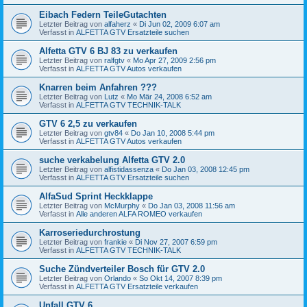
Eibach Federn TeileGutachten
Letzter Beitrag von
alfaherz
«
Di Jun 02, 2009 6:07 am
Verfasst in
ALFETTA GTV Ersatzteile suchen
Alfetta GTV 6 BJ 83 zu verkaufen
Letzter Beitrag von
ralfgtv
«
Mo Apr 27, 2009 2:56 pm
Verfasst in
ALFETTA GTV Autos verkaufen
Knarren beim Anfahren ???
Letzter Beitrag von
Lutz
«
Mo Mär 24, 2008 6:52 am
Verfasst in
ALFETTA GTV TECHNIK-TALK
GTV 6 2,5 zu verkaufen
Letzter Beitrag von
gtv84
«
Do Jan 10, 2008 5:44 pm
Verfasst in
ALFETTA GTV Autos verkaufen
suche verkabelung Alfetta GTV 2.0
Letzter Beitrag von
alfistidassenza
«
Do Jan 03, 2008 12:45 pm
Verfasst in
ALFETTA GTV Ersatzteile suchen
AlfaSud Sprint Heckklappe
Letzter Beitrag von
McMurphy
«
Do Jan 03, 2008 11:56 am
Verfasst in
Alle anderen ALFA ROMEO verkaufen
Karroseriedurchrostung
Letzter Beitrag von
frankie
«
Di Nov 27, 2007 6:59 pm
Verfasst in
ALFETTA GTV TECHNIK-TALK
Suche Zündverteiler Bosch für GTV 2.0
Letzter Beitrag von
Orlando
«
So Okt 14, 2007 8:39 pm
Verfasst in
ALFETTA GTV Ersatzteile verkaufen
Unfall GTV 6