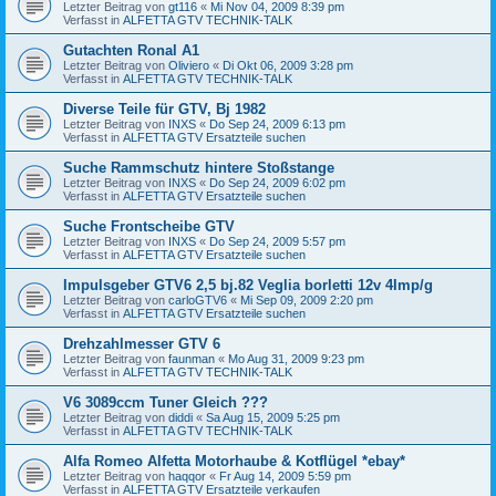
Letzter Beitrag von
gt116
«
Mi Nov 04, 2009 8:39 pm
Verfasst in
ALFETTA GTV TECHNIK-TALK
Gutachten Ronal A1
Letzter Beitrag von
Oliviero
«
Di Okt 06, 2009 3:28 pm
Verfasst in
ALFETTA GTV TECHNIK-TALK
Diverse Teile für GTV, Bj 1982
Letzter Beitrag von
INXS
«
Do Sep 24, 2009 6:13 pm
Verfasst in
ALFETTA GTV Ersatzteile suchen
Suche Rammschutz hintere Stoßstange
Letzter Beitrag von
INXS
«
Do Sep 24, 2009 6:02 pm
Verfasst in
ALFETTA GTV Ersatzteile suchen
Suche Frontscheibe GTV
Letzter Beitrag von
INXS
«
Do Sep 24, 2009 5:57 pm
Verfasst in
ALFETTA GTV Ersatzteile suchen
Impulsgeber GTV6 2,5 bj.82 Veglia borletti 12v 4Imp/g
Letzter Beitrag von
carloGTV6
«
Mi Sep 09, 2009 2:20 pm
Verfasst in
ALFETTA GTV Ersatzteile suchen
Drehzahlmesser GTV 6
Letzter Beitrag von
faunman
«
Mo Aug 31, 2009 9:23 pm
Verfasst in
ALFETTA GTV TECHNIK-TALK
V6 3089ccm Tuner Gleich ???
Letzter Beitrag von
diddi
«
Sa Aug 15, 2009 5:25 pm
Verfasst in
ALFETTA GTV TECHNIK-TALK
Alfa Romeo Alfetta Motorhaube & Kotflügel *ebay*
Letzter Beitrag von
haqqor
«
Fr Aug 14, 2009 5:59 pm
Verfasst in
ALFETTA GTV Ersatzteile verkaufen