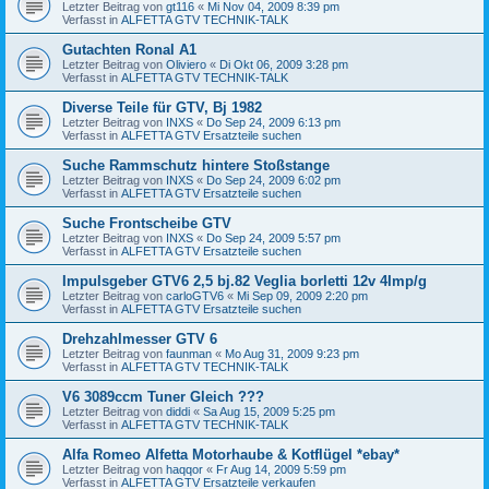
Letzter Beitrag von
gt116
«
Mi Nov 04, 2009 8:39 pm
Verfasst in
ALFETTA GTV TECHNIK-TALK
Gutachten Ronal A1
Letzter Beitrag von
Oliviero
«
Di Okt 06, 2009 3:28 pm
Verfasst in
ALFETTA GTV TECHNIK-TALK
Diverse Teile für GTV, Bj 1982
Letzter Beitrag von
INXS
«
Do Sep 24, 2009 6:13 pm
Verfasst in
ALFETTA GTV Ersatzteile suchen
Suche Rammschutz hintere Stoßstange
Letzter Beitrag von
INXS
«
Do Sep 24, 2009 6:02 pm
Verfasst in
ALFETTA GTV Ersatzteile suchen
Suche Frontscheibe GTV
Letzter Beitrag von
INXS
«
Do Sep 24, 2009 5:57 pm
Verfasst in
ALFETTA GTV Ersatzteile suchen
Impulsgeber GTV6 2,5 bj.82 Veglia borletti 12v 4Imp/g
Letzter Beitrag von
carloGTV6
«
Mi Sep 09, 2009 2:20 pm
Verfasst in
ALFETTA GTV Ersatzteile suchen
Drehzahlmesser GTV 6
Letzter Beitrag von
faunman
«
Mo Aug 31, 2009 9:23 pm
Verfasst in
ALFETTA GTV TECHNIK-TALK
V6 3089ccm Tuner Gleich ???
Letzter Beitrag von
diddi
«
Sa Aug 15, 2009 5:25 pm
Verfasst in
ALFETTA GTV TECHNIK-TALK
Alfa Romeo Alfetta Motorhaube & Kotflügel *ebay*
Letzter Beitrag von
haqqor
«
Fr Aug 14, 2009 5:59 pm
Verfasst in
ALFETTA GTV Ersatzteile verkaufen