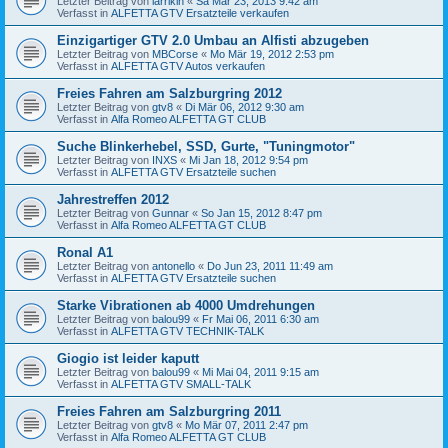
Letzter Beitrag von
larrikin
«
Sa Mär 23, 2013 9:42 am
Verfasst in
ALFETTA GTV Ersatzteile verkaufen
Einzigartiger GTV 2.0 Umbau an Alfisti abzugeben
Letzter Beitrag von
MBCorse
«
Mo Mär 19, 2012 2:53 pm
Verfasst in
ALFETTA GTV Autos verkaufen
Freies Fahren am Salzburgring 2012
Letzter Beitrag von
gtv8
«
Di Mär 06, 2012 9:30 am
Verfasst in
Alfa Romeo ALFETTA GT CLUB
Suche Blinkerhebel, SSD, Gurte, "Tuningmotor"
Letzter Beitrag von
INXS
«
Mi Jan 18, 2012 9:54 pm
Verfasst in
ALFETTA GTV Ersatzteile suchen
Jahrestreffen 2012
Letzter Beitrag von
Gunnar
«
So Jan 15, 2012 8:47 pm
Verfasst in
Alfa Romeo ALFETTA GT CLUB
Ronal A1
Letzter Beitrag von
antonello
«
Do Jun 23, 2011 11:49 am
Verfasst in
ALFETTA GTV Ersatzteile suchen
Starke Vibrationen ab 4000 Umdrehungen
Letzter Beitrag von
balou99
«
Fr Mai 06, 2011 6:30 am
Verfasst in
ALFETTA GTV TECHNIK-TALK
Giogio ist leider kaputt
Letzter Beitrag von
balou99
«
Mi Mai 04, 2011 9:15 am
Verfasst in
ALFETTA GTV SMALL-TALK
Freies Fahren am Salzburgring 2011
Letzter Beitrag von
gtv8
«
Mo Mär 07, 2011 2:47 pm
Verfasst in
Alfa Romeo ALFETTA GT CLUB