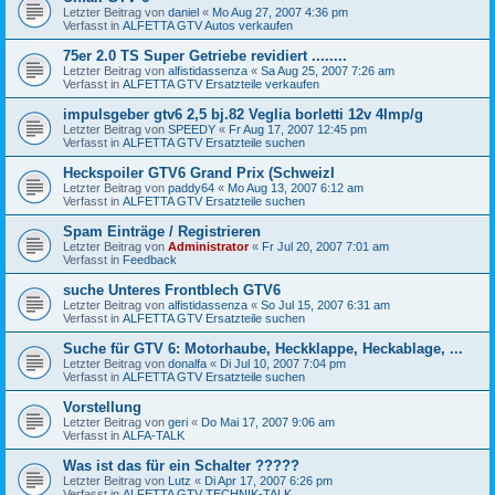
Letzter Beitrag von
daniel
«
Mo Aug 27, 2007 4:36 pm
Verfasst in
ALFETTA GTV Autos verkaufen
75er 2.0 TS Super Getriebe revidiert ........
Letzter Beitrag von
alfistidassenza
«
Sa Aug 25, 2007 7:26 am
Verfasst in
ALFETTA GTV Ersatzteile verkaufen
impulsgeber gtv6 2,5 bj.82 Veglia borletti 12v 4Imp/g
Letzter Beitrag von
SPEEDY
«
Fr Aug 17, 2007 12:45 pm
Verfasst in
ALFETTA GTV Ersatzteile suchen
Heckspoiler GTV6 Grand Prix (SchweizI
Letzter Beitrag von
paddy64
«
Mo Aug 13, 2007 6:12 am
Verfasst in
ALFETTA GTV Ersatzteile suchen
Spam Einträge / Registrieren
Letzter Beitrag von
Administrator
«
Fr Jul 20, 2007 7:01 am
Verfasst in
Feedback
suche Unteres Frontblech GTV6
Letzter Beitrag von
alfistidassenza
«
So Jul 15, 2007 6:31 am
Verfasst in
ALFETTA GTV Ersatzteile suchen
Suche für GTV 6: Motorhaube, Heckklappe, Heckablage, ...
Letzter Beitrag von
donalfa
«
Di Jul 10, 2007 7:04 pm
Verfasst in
ALFETTA GTV Ersatzteile suchen
Vorstellung
Letzter Beitrag von
geri
«
Do Mai 17, 2007 9:06 am
Verfasst in
ALFA-TALK
Was ist das für ein Schalter ?????
Letzter Beitrag von
Lutz
«
Di Apr 17, 2007 6:26 pm
Verfasst in
ALFETTA GTV TECHNIK-TALK