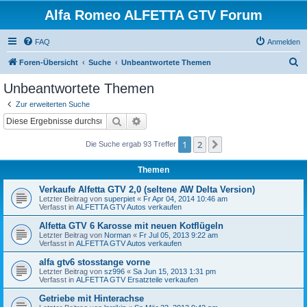
Alfa Romeo ALFETTA GTV Forum
FAQ
Anmelden
S
Foren-Übersicht
Suche
Unbeantwortete Themen
u
Unbeantwortete Themen
c
Zur erweiterten Suche
h
Suche
Erweiterte Suche
e
1
2
Nächste
Die Suche ergab 93 Treffer
Themen
Verkaufe Alfetta GTV 2,0 (seltene AW Delta Version)
Letzter Beitrag von
superpiet
«
Fr Apr 04, 2014 10:46 am
Verfasst in
ALFETTA GTV Autos verkaufen
Alfetta GTV 6 Karosse mit neuen Kotflügeln
Letzter Beitrag von
Norman
«
Fr Jul 05, 2013 9:22 am
Verfasst in
ALFETTA GTV Autos verkaufen
alfa gtv6 stosstange vorne
Letzter Beitrag von
sz996
«
Sa Jun 15, 2013 1:31 pm
Verfasst in
ALFETTA GTV Ersatzteile verkaufen
Getriebe mit Hinterachse