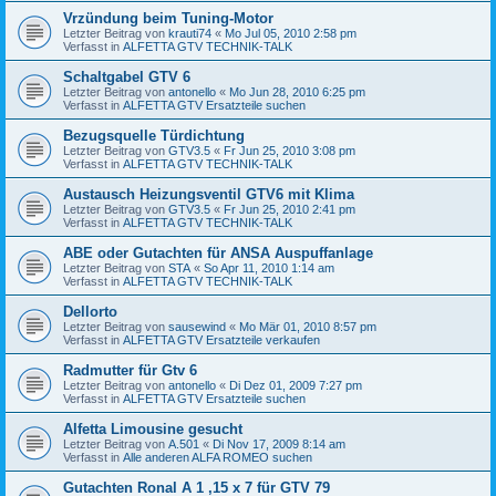
Vrzündung beim Tuning-Motor
Letzter Beitrag von
krauti74
«
Mo Jul 05, 2010 2:58 pm
Verfasst in
ALFETTA GTV TECHNIK-TALK
Schaltgabel GTV 6
Letzter Beitrag von
antonello
«
Mo Jun 28, 2010 6:25 pm
Verfasst in
ALFETTA GTV Ersatzteile suchen
Bezugsquelle Türdichtung
Letzter Beitrag von
GTV3.5
«
Fr Jun 25, 2010 3:08 pm
Verfasst in
ALFETTA GTV TECHNIK-TALK
Austausch Heizungsventil GTV6 mit Klima
Letzter Beitrag von
GTV3.5
«
Fr Jun 25, 2010 2:41 pm
Verfasst in
ALFETTA GTV TECHNIK-TALK
ABE oder Gutachten für ANSA Auspuffanlage
Letzter Beitrag von
STA
«
So Apr 11, 2010 1:14 am
Verfasst in
ALFETTA GTV TECHNIK-TALK
Dellorto
Letzter Beitrag von
sausewind
«
Mo Mär 01, 2010 8:57 pm
Verfasst in
ALFETTA GTV Ersatzteile verkaufen
Radmutter für Gtv 6
Letzter Beitrag von
antonello
«
Di Dez 01, 2009 7:27 pm
Verfasst in
ALFETTA GTV Ersatzteile suchen
Alfetta Limousine gesucht
Letzter Beitrag von
A.501
«
Di Nov 17, 2009 8:14 am
Verfasst in
Alle anderen ALFA ROMEO suchen
Gutachten Ronal A 1 ,15 x 7 für GTV 79