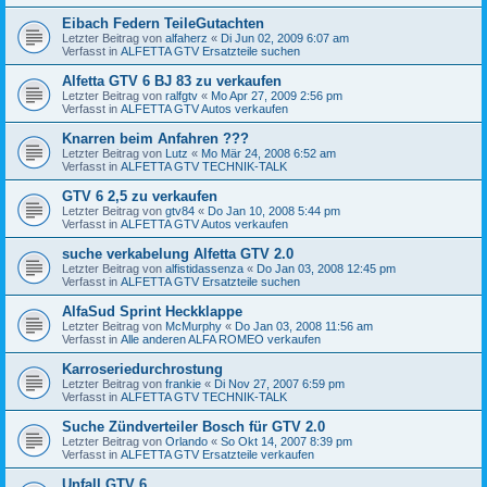
Eibach Federn TeileGutachten
Letzter Beitrag von
alfaherz
«
Di Jun 02, 2009 6:07 am
Verfasst in
ALFETTA GTV Ersatzteile suchen
Alfetta GTV 6 BJ 83 zu verkaufen
Letzter Beitrag von
ralfgtv
«
Mo Apr 27, 2009 2:56 pm
Verfasst in
ALFETTA GTV Autos verkaufen
Knarren beim Anfahren ???
Letzter Beitrag von
Lutz
«
Mo Mär 24, 2008 6:52 am
Verfasst in
ALFETTA GTV TECHNIK-TALK
GTV 6 2,5 zu verkaufen
Letzter Beitrag von
gtv84
«
Do Jan 10, 2008 5:44 pm
Verfasst in
ALFETTA GTV Autos verkaufen
suche verkabelung Alfetta GTV 2.0
Letzter Beitrag von
alfistidassenza
«
Do Jan 03, 2008 12:45 pm
Verfasst in
ALFETTA GTV Ersatzteile suchen
AlfaSud Sprint Heckklappe
Letzter Beitrag von
McMurphy
«
Do Jan 03, 2008 11:56 am
Verfasst in
Alle anderen ALFA ROMEO verkaufen
Karroseriedurchrostung
Letzter Beitrag von
frankie
«
Di Nov 27, 2007 6:59 pm
Verfasst in
ALFETTA GTV TECHNIK-TALK
Suche Zündverteiler Bosch für GTV 2.0
Letzter Beitrag von
Orlando
«
So Okt 14, 2007 8:39 pm
Verfasst in
ALFETTA GTV Ersatzteile verkaufen
Unfall GTV 6