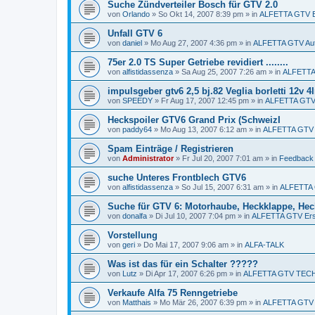
Suche Zündverteiler Bosch für GTV 2.0
von
Orlando
»
So Okt 14, 2007 8:39 pm
» in
ALFETTA GTV Er
Unfall GTV 6
von
daniel
»
Mo Aug 27, 2007 4:36 pm
» in
ALFETTA GTV Aut
75er 2.0 TS Super Getriebe revidiert ........
von
alfistidassenza
»
Sa Aug 25, 2007 7:26 am
» in
ALFETTA 
impulsgeber gtv6 2,5 bj.82 Veglia borletti 12v 
von
SPEEDY
»
Fr Aug 17, 2007 12:45 pm
» in
ALFETTA GTV 
Heckspoiler GTV6 Grand Prix (SchweizI
von
paddy64
»
Mo Aug 13, 2007 6:12 am
» in
ALFETTA GTV E
Spam Einträge / Registrieren
von
Administrator
»
Fr Jul 20, 2007 7:01 am
» in
Feedback
suche Unteres Frontblech GTV6
von
alfistidassenza
»
So Jul 15, 2007 6:31 am
» in
ALFETTA G
Suche für GTV 6: Motorhaube, Heckklappe, Heck
von
donalfa
»
Di Jul 10, 2007 7:04 pm
» in
ALFETTA GTV Ersa
Vorstellung
von
geri
»
Do Mai 17, 2007 9:06 am
» in
ALFA-TALK
Was ist das für ein Schalter ?????
von
Lutz
»
Di Apr 17, 2007 6:26 pm
» in
ALFETTA GTV TECH
Verkaufe Alfa 75 Renngetriebe
von
Matthais
»
Mo Mär 26, 2007 6:39 pm
» in
ALFETTA GTV E