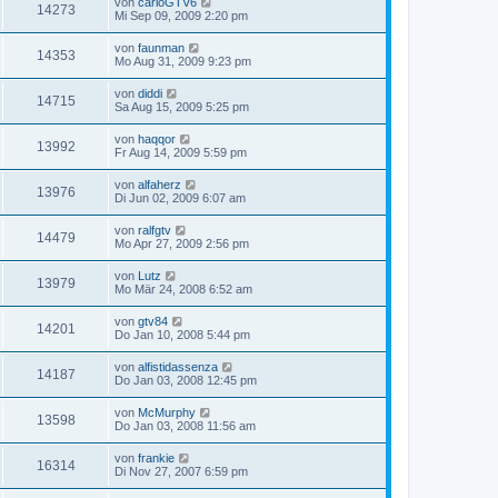
von
carloGTV6
14273
Mi Sep 09, 2009 2:20 pm
von
faunman
14353
Mo Aug 31, 2009 9:23 pm
von
diddi
14715
Sa Aug 15, 2009 5:25 pm
von
haqqor
13992
Fr Aug 14, 2009 5:59 pm
von
alfaherz
13976
Di Jun 02, 2009 6:07 am
von
ralfgtv
14479
Mo Apr 27, 2009 2:56 pm
von
Lutz
13979
Mo Mär 24, 2008 6:52 am
von
gtv84
14201
Do Jan 10, 2008 5:44 pm
von
alfistidassenza
14187
Do Jan 03, 2008 12:45 pm
von
McMurphy
13598
Do Jan 03, 2008 11:56 am
von
frankie
16314
Di Nov 27, 2007 6:59 pm