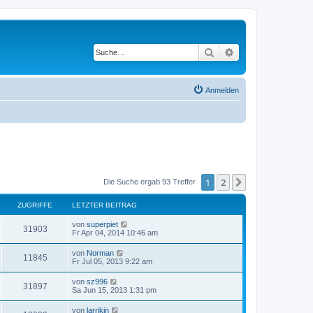
Suche
Erweiterte Suche
Anmelden
1
2
Nächste
Die Suche ergab 93 Treffer
ZUGRIFFE
LETZTER BEITRAG
von
superpiet
31903
Fr Apr 04, 2014 10:46 am
von
Norman
11845
Fr Jul 05, 2013 9:22 am
von
sz996
31897
Sa Jun 15, 2013 1:31 pm
von
larrikin