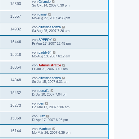
von
Orlando
15363
So Okt 14, 2007 8:39 pm
von
daniel
15557
Mo Aug 27, 2007 4:36 pm
von
alfistidassenza
14932
Sa Aug 25, 2007 7:26 am
von
SPEEDY
15446
Fr Aug 17, 2007 12:45 pm
von
paddy64
15618
Mo Aug 13, 2007 6:12 am
von
Administrator
16054
Fr Jul 20, 2007 7:01 am
von
alfistidassenza
14848
So Jul 15, 2007 6:31 am
von
donalfa
15432
Di Jul 10, 2007 7:04 pm
von
geri
16273
Do Mai 17, 2007 9:06 am
von
Lutz
15869
Di Apr 17, 2007 6:26 pm
von
Matthais
16144
Mo Mär 26, 2007 6:39 pm