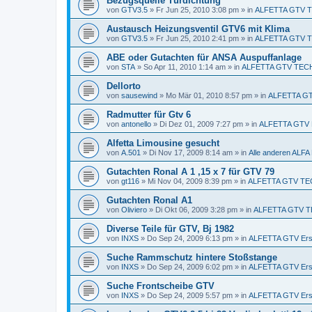
Bezugsquelle Türdichtung
von
GTV3.5
»
Fr Jun 25, 2010 3:08 pm
» in
ALFETTA GTV 
Austausch Heizungsventil GTV6 mit Klima
von
GTV3.5
»
Fr Jun 25, 2010 2:41 pm
» in
ALFETTA GTV 
ABE oder Gutachten für ANSA Auspuffanlage
von
STA
»
So Apr 11, 2010 1:14 am
» in
ALFETTA GTV TEC
Dellorto
von
sausewind
»
Mo Mär 01, 2010 8:57 pm
» in
ALFETTA GTV
Radmutter für Gtv 6
von
antonello
»
Di Dez 01, 2009 7:27 pm
» in
ALFETTA GTV E
Alfetta Limousine gesucht
von
A.501
»
Di Nov 17, 2009 8:14 am
» in
Alle anderen AL
Gutachten Ronal A 1 ,15 x 7 für GTV 79
von
gt116
»
Mi Nov 04, 2009 8:39 pm
» in
ALFETTA GTV TE
Gutachten Ronal A1
von
Oliviero
»
Di Okt 06, 2009 3:28 pm
» in
ALFETTA GTV T
Diverse Teile für GTV, Bj 1982
von
INXS
»
Do Sep 24, 2009 6:13 pm
» in
ALFETTA GTV Ersa
Suche Rammschutz hintere Stoßstange
von
INXS
»
Do Sep 24, 2009 6:02 pm
» in
ALFETTA GTV Ersa
Suche Frontscheibe GTV
von
INXS
»
Do Sep 24, 2009 5:57 pm
» in
ALFETTA GTV Ersa