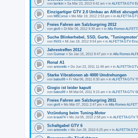
von
larrikin
»
Sa Mär 23, 2013 9:42 am
» in
ALFETTA GTV Ers
Einzigartiger GTV 2.0 Umbau an Alfisti abzuge
von
MBCorse
»
Mo Mär 19, 2012 2:53 pm
» in
ALFETTA GTV 
Freies Fahren am Salzburgring 2012
von
gtv8
»
Di Mär 06, 2012 9:30 am
» in
Alfa Romeo ALFET
Suche Blinkerhebel, SSD, Gurte, "Tuningmotor
von
INXS
»
Mi Jan 18, 2012 9:54 pm
» in
ALFETTA GTV Ersat
Jahrestreffen 2012
von
Gunnar
»
So Jan 15, 2012 8:47 pm
» in
Alfa Romeo AL
Ronal A1
von
antonello
»
Do Jun 23, 2011 11:49 am
» in
ALFETTA GTV 
Starke Vibrationen ab 4000 Umdrehungen
von
balou99
»
Fr Mai 06, 2011 6:30 am
» in
ALFETTA GTV T
Giogio ist leider kaputt
von
balou99
»
Mi Mai 04, 2011 9:15 am
» in
ALFETTA GTV S
Freies Fahren am Salzburgring 2011
von
gtv8
»
Mo Mär 07, 2011 2:47 pm
» in
Alfa Romeo ALFE
Vrzündung beim Tuning-Motor
von
krauti74
»
Mo Jul 05, 2010 2:58 pm
» in
ALFETTA GTV 
Schaltgabel GTV 6
von
antonello
»
Mo Jun 28, 2010 6:25 pm
» in
ALFETTA GTV E