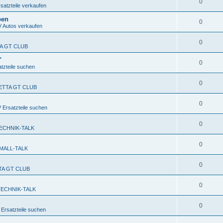
0
atzteile verkaufen
ben
0
Autos verkaufen
0
TA GT CLUB
"
0
zteile suchen
0
FETTA GT CLUB
0
Ersatzteile suchen
0
ECHNIK-TALK
0
MALL-TALK
0
TTA GT CLUB
0
TECHNIK-TALK
0
rsatzteile suchen