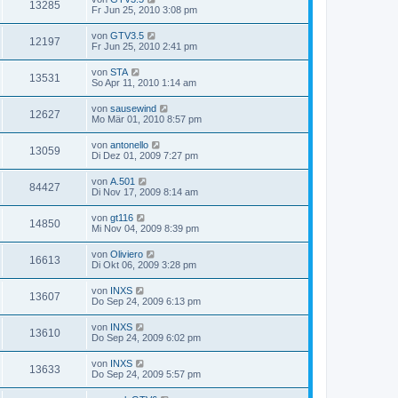
13285
Fr Jun 25, 2010 3:08 pm
von
GTV3.5
12197
Fr Jun 25, 2010 2:41 pm
von
STA
13531
So Apr 11, 2010 1:14 am
von
sausewind
12627
Mo Mär 01, 2010 8:57 pm
von
antonello
13059
Di Dez 01, 2009 7:27 pm
von
A.501
84427
Di Nov 17, 2009 8:14 am
von
gt116
14850
Mi Nov 04, 2009 8:39 pm
von
Oliviero
16613
Di Okt 06, 2009 3:28 pm
von
INXS
13607
Do Sep 24, 2009 6:13 pm
von
INXS
13610
Do Sep 24, 2009 6:02 pm
von
INXS
13633
Do Sep 24, 2009 5:57 pm