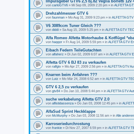
Impulsgeber GTV6 2,5 bj.82 Veglia borletti 12v
von
carloGTV6
»
Mi Sep 09, 2009 2:20 pm
» in
ALFETTA GTV 
Drehzahlmesser GTV 6
von
faunman
»
Mo Aug 31, 2009 9:23 pm
» in
ALFETTA GTV
V6 3089ccm Tuner Gleich ???
von
diddi
»
Sa Aug 15, 2009 5:25 pm
» in
ALFETTA GTV TEC
Alfa Romeo Alfetta Motorhaube & Kotflügel *eb
von
haqqor
»
Fr Aug 14, 2009 5:59 pm
» in
ALFETTA GTV Ers
Eibach Federn TeileGutachten
von
alfaherz
»
Di Jun 02, 2009 6:07 am
» in
ALFETTA GTV Er
Alfetta GTV 6 BJ 83 zu verkaufen
von
ralfgtv
»
Mo Apr 27, 2009 2:56 pm
» in
ALFETTA GTV Aut
Knarren beim Anfahren ???
von
Lutz
»
Mo Mär 24, 2008 6:52 am
» in
ALFETTA GTV TE
GTV 6 2,5 zu verkaufen
von
gtv84
»
Do Jan 10, 2008 5:44 pm
» in
ALFETTA GTV Aut
suche verkabelung Alfetta GTV 2.0
von
alfistidassenza
»
Do Jan 03, 2008 12:45 pm
» in
ALFETTA
AlfaSud Sprint Heckklappe
von
McMurphy
»
Do Jan 03, 2008 11:56 am
» in
Alle ander
Karroseriedurchrostung
von
frankie
»
Di Nov 27, 2007 6:59 pm
» in
ALFETTA GTV T