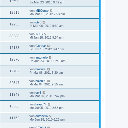
12609
Sa Mär 23, 2013 9:42 am
von
MBCorse
12919
Mo Mär 19, 2012 2:53 pm
von
gtv8
12235
Di Mär 06, 2012 9:30 am
von
INXS
33288
Mi Jan 18, 2012 9:54 pm
von
Gunnar
12183
So Jan 15, 2012 8:47 pm
von
antonello
12370
Do Jun 23, 2011 11:49 am
von
balou99
12702
Fr Mai 06, 2011 6:30 am
von
balou99
32547
Mi Mai 04, 2011 9:15 am
von
gtv8
11348
Mo Mär 07, 2011 2:47 pm
von
krauti74
13366
Mo Jul 05, 2010 2:58 pm
von
antonello
11762
Mo Jun 28, 2010 6:25 pm
von
GTV3.5