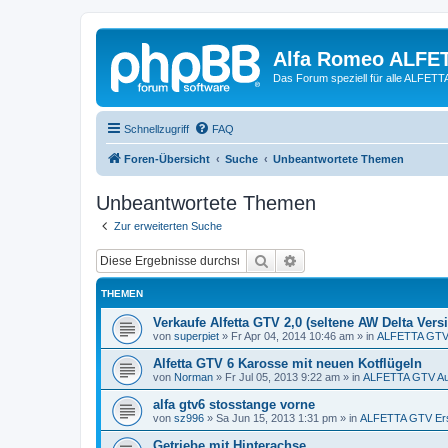
Alfa Romeo ALFE
Das Forum speziell für alle ALFE
Schnellzugriff
FAQ
Foren-Übersicht
Suche
Unbeantwortete Themen
Unbeantwortete Themen
Zur erweiterten Suche
Suche
Erweiterte Suche
THEMEN
Verkaufe Alfetta GTV 2,0 (seltene AW Delta Vers
von
superpiet
»
Fr Apr 04, 2014 10:46 am
» in
ALFETTA GTV 
Alfetta GTV 6 Karosse mit neuen Kotflügeln
von
Norman
»
Fr Jul 05, 2013 9:22 am
» in
ALFETTA GTV Au
alfa gtv6 stosstange vorne
von
sz996
»
Sa Jun 15, 2013 1:31 pm
» in
ALFETTA GTV Ersa
Getriebe mit Hinterachse