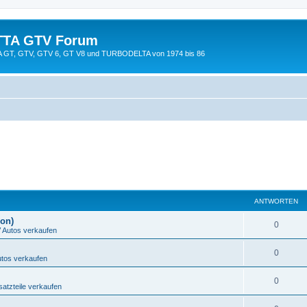
TTA GTV Forum
TTA GT, GTV, GTV 6, GT V8 und TURBODELTA von 1974 bis 86
ANTWORTEN
ion)
0
Autos verkaufen
0
tos verkaufen
0
tzteile verkaufen