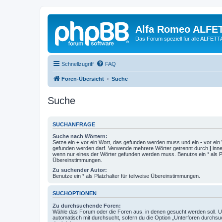
Alfa Romeo ALFE
Das Forum speziell für alle ALFE
Schnellzugriff
FAQ
Foren-Übersicht
Suche
Suche
SUCHANFRAGE
Suche nach Wörtern:
Setze ein
+
vor ein Wort, das gefunden werden muss und ein
-
vor ein 
gefunden werden darf. Verwende mehrere Wörter getrennt durch
|
inne
wenn nur eines der Wörter gefunden werden muss. Benutze ein * als Pla
Übereinstimmungen.
Zu suchender Autor:
Benutze ein * als Platzhalter für teilweise Übereinstimmungen.
SUCHOPTIONEN
Zu durchsuchende Foren:
Wähle das Forum oder die Foren aus, in denen gesucht werden soll. 
automatisch mit durchsucht, sofern du die Option „Unterforen durchsu