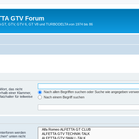
TTA GTV Forum
TTA GT, GTV, GTV 6, GT V8 und TURBODELTA von 1974 bis 86
Wort, das nicht
Nach allen Begriffen suchen oder Suche wie angegeben verwe
rhalb einer Klammer,
tzhalter für teilweise
Nach einem Begriff suchen
Unterforen werden
chen“ unten nicht