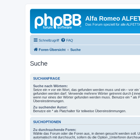
Alfa Romeo ALFE
Das Forum speziell für alle ALFE
Schnellzugriff
FAQ
Foren-Übersicht
Suche
Suche
SUCHANFRAGE
Suche nach Wörtern:
Setze ein
+
vor ein Wort, das gefunden werden muss und ein
-
vor ein 
gefunden werden darf. Verwende mehrere Wörter getrennt durch
|
inne
wenn nur eines der Wörter gefunden werden muss. Benutze ein * als Pla
Übereinstimmungen.
Zu suchender Autor:
Benutze ein * als Platzhalter für teilweise Übereinstimmungen.
SUCHOPTIONEN
Zu durchsuchende Foren:
Wähle das Forum oder die Foren aus, in denen gesucht werden soll. 
automatisch mit durchsucht, sofern du die Option „Unterforen durchsu