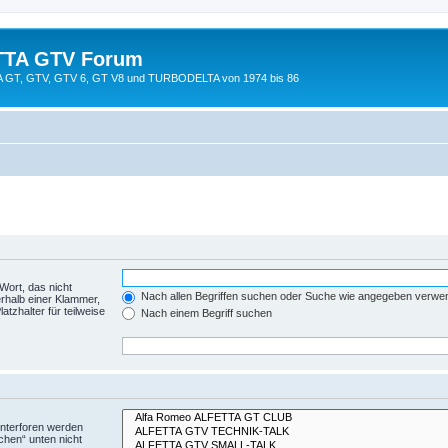
TTA GTV Forum
TTA GT, GTV, GTV 6, GT V8 und TURBODELTA von 1974 bis 86
Wort, das nicht
Nach allen Begriffen suchen oder Suche wie angegeben verwe
rhalb einer Klammer,
tzhalter für teilweise
Nach einem Begriff suchen
Unterforen werden
chen“ unten nicht