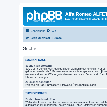
Alfa Romeo ALFE
Das Forum speziell für alle ALFE
Schnellzugriff
FAQ
Foren-Übersicht
Suche
Suche
SUCHANFRAGE
Suche nach Wörtern:
Setze ein
+
vor ein Wort, das gefunden werden muss und ein
-
vor ein 
gefunden werden darf. Verwende mehrere Wörter getrennt durch
|
inne
wenn nur eines der Wörter gefunden werden muss. Benutze ein * als Pla
Übereinstimmungen.
Zu suchender Autor:
Benutze ein * als Platzhalter für teilweise Übereinstimmungen.
SUCHOPTIONEN
Zu durchsuchende Foren:
Wähle das Forum oder die Foren aus, in denen gesucht werden soll. 
automatisch mit durchsucht, sofern du die Option „Unterforen durchsu