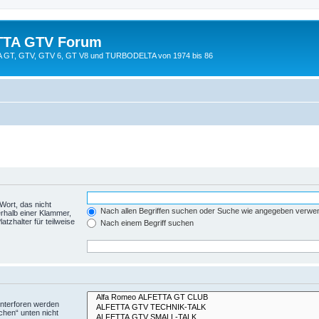
TTA GTV Forum
TTA GT, GTV, GTV 6, GT V8 und TURBODELTA von 1974 bis 86
Wort, das nicht
Nach allen Begriffen suchen oder Suche wie angegeben verwe
rhalb einer Klammer,
tzhalter für teilweise
Nach einem Begriff suchen
Unterforen werden
chen“ unten nicht