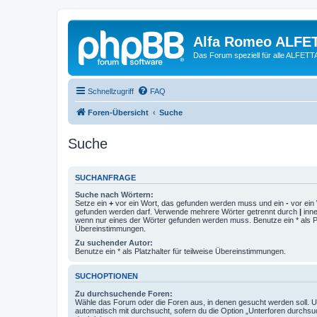
Alfa Romeo ALFE
Das Forum speziell für alle ALFE
Schnellzugriff
FAQ
Foren-Übersicht
Suche
Suche
SUCHANFRAGE
Suche nach Wörtern:
Setze ein
+
vor ein Wort, das gefunden werden muss und ein
-
vor ein 
gefunden werden darf. Verwende mehrere Wörter getrennt durch
|
inne
wenn nur eines der Wörter gefunden werden muss. Benutze ein * als Pla
Übereinstimmungen.
Zu suchender Autor:
Benutze ein * als Platzhalter für teilweise Übereinstimmungen.
SUCHOPTIONEN
Zu durchsuchende Foren:
Wähle das Forum oder die Foren aus, in denen gesucht werden soll. 
automatisch mit durchsucht, sofern du die Option „Unterforen durchsu