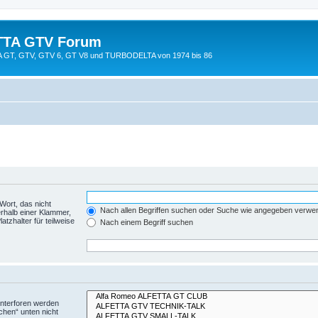
TTA GTV Forum
TTA GT, GTV, GTV 6, GT V8 und TURBODELTA von 1974 bis 86
Wort, das nicht
Nach allen Begriffen suchen oder Suche wie angegeben verwe
rhalb einer Klammer,
tzhalter für teilweise
Nach einem Begriff suchen
Unterforen werden
chen“ unten nicht