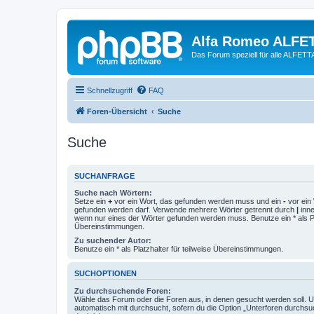
Alfa Romeo ALFE
Das Forum speziell für alle ALFE
Schnellzugriff
FAQ
Foren-Übersicht
Suche
Suche
SUCHANFRAGE
Suche nach Wörtern:
Setze ein
+
vor ein Wort, das gefunden werden muss und ein
-
vor ein 
gefunden werden darf. Verwende mehrere Wörter getrennt durch
|
inne
wenn nur eines der Wörter gefunden werden muss. Benutze ein * als Pla
Übereinstimmungen.
Zu suchender Autor:
Benutze ein * als Platzhalter für teilweise Übereinstimmungen.
SUCHOPTIONEN
Zu durchsuchende Foren:
Wähle das Forum oder die Foren aus, in denen gesucht werden soll. 
automatisch mit durchsucht, sofern du die Option „Unterforen durchsu