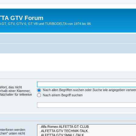
TTA GTV Forum
TTA GT, GTV, GTV 6, GT V8 und TURBODELTA von 1974 bis 86
Wort, das nicht
Nach allen Begriffen suchen oder Suche wie angegeben verwe
rhalb einer Klammer,
tzhalter für teilweise
Nach einem Begriff suchen
Unterforen werden
chen“ unten nicht