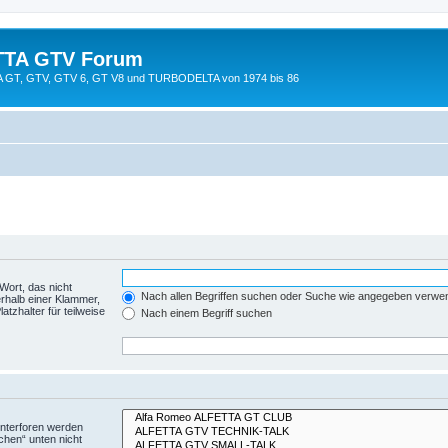
TTA GTV Forum
TTA GT, GTV, GTV 6, GT V8 und TURBODELTA von 1974 bis 86
Wort, das nicht
Nach allen Begriffen suchen oder Suche wie angegeben verwe
rhalb einer Klammer,
tzhalter für teilweise
Nach einem Begriff suchen
Unterforen werden
chen“ unten nicht