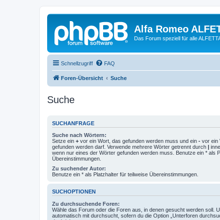
Alfa Romeo ALFE
Das Forum speziell für alle ALFE
Schnellzugriff
FAQ
Foren-Übersicht
Suche
Suche
SUCHANFRAGE
Suche nach Wörtern:
Setze ein
+
vor ein Wort, das gefunden werden muss und ein
-
vor ein 
gefunden werden darf. Verwende mehrere Wörter getrennt durch
|
inne
wenn nur eines der Wörter gefunden werden muss. Benutze ein * als Pla
Übereinstimmungen.
Zu suchender Autor:
Benutze ein * als Platzhalter für teilweise Übereinstimmungen.
SUCHOPTIONEN
Zu durchsuchende Foren:
Wähle das Forum oder die Foren aus, in denen gesucht werden soll. 
automatisch mit durchsucht, sofern du die Option „Unterforen durchsu