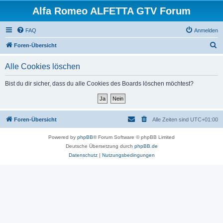
Alfa Romeo ALFETTA GTV Forum
FAQ
Anmelden
S
Foren-Übersicht
u
Alle Cookies löschen
c
h
Bist du dir sicher, dass du alle Cookies des Boards löschen möchtest?
e
Foren-Übersicht
Alle Zeiten sind
UTC+01:00
Powered by
phpBB
® Forum Software © phpBB Limited
Deutsche Übersetzung durch
phpBB.de
Datenschutz
|
Nutzungsbedingungen