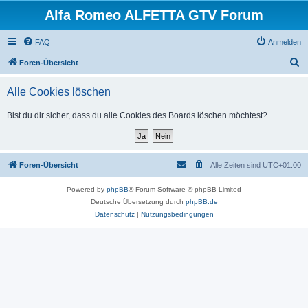
Alfa Romeo ALFETTA GTV Forum
FAQ
Anmelden
S
Foren-Übersicht
u
Alle Cookies löschen
c
h
Bist du dir sicher, dass du alle Cookies des Boards löschen möchtest?
e
Foren-Übersicht
Alle Zeiten sind
UTC+01:00
Powered by
phpBB
® Forum Software © phpBB Limited
Deutsche Übersetzung durch
phpBB.de
Datenschutz
|
Nutzungsbedingungen