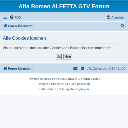
Alfa Romeo ALFETTA GTV Forum
FAQ
Anmelden
S
Foren-Übersicht
u
Alle Cookies löschen
c
h
Bist du dir sicher, dass du alle Cookies des Boards löschen möchtest?
e
Foren-Übersicht
Alle Zeiten sind
UTC+01:00
Powered by
phpBB
® Forum Software © phpBB Limited
Deutsche Übersetzung durch
phpBB.de
Datenschutz
|
Nutzungsbedingungen