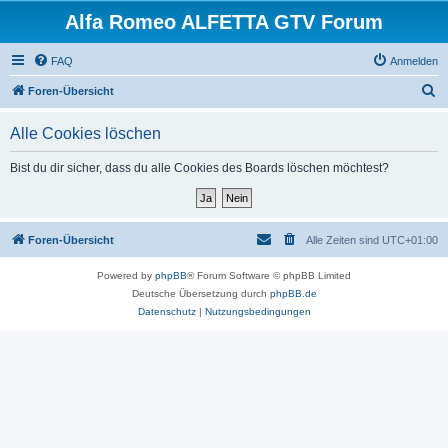
Alfa Romeo ALFETTA GTV Forum
FAQ
Anmelden
S
Foren-Übersicht
u
Alle Cookies löschen
c
h
Bist du dir sicher, dass du alle Cookies des Boards löschen möchtest?
e
Foren-Übersicht
Alle Zeiten sind
UTC+01:00
Powered by
phpBB
® Forum Software © phpBB Limited
Deutsche Übersetzung durch
phpBB.de
Datenschutz
|
Nutzungsbedingungen