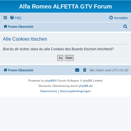
Alfa Romeo ALFETTA GTV Forum
FAQ
Anmelden
S
Foren-Übersicht
u
Alle Cookies löschen
c
h
Bist du dir sicher, dass du alle Cookies des Boards löschen möchtest?
e
Foren-Übersicht
Alle Zeiten sind
UTC+01:00
Powered by
phpBB
® Forum Software © phpBB Limited
Deutsche Übersetzung durch
phpBB.de
Datenschutz
|
Nutzungsbedingungen