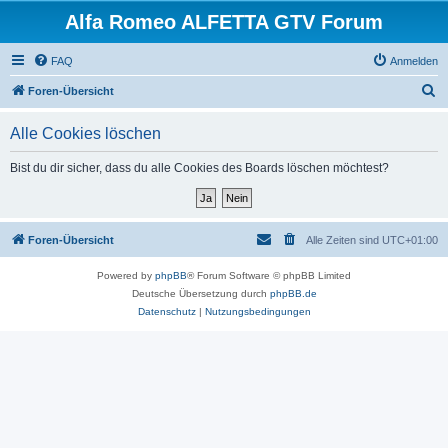
Alfa Romeo ALFETTA GTV Forum
FAQ
Anmelden
S
Foren-Übersicht
u
Alle Cookies löschen
c
h
Bist du dir sicher, dass du alle Cookies des Boards löschen möchtest?
e
Foren-Übersicht
Alle Zeiten sind
UTC+01:00
Powered by
phpBB
® Forum Software © phpBB Limited
Deutsche Übersetzung durch
phpBB.de
Datenschutz
|
Nutzungsbedingungen