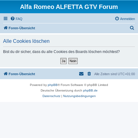
Alfa Romeo ALFETTA GTV Forum
FAQ
Anmelden
S
Foren-Übersicht
u
Alle Cookies löschen
c
h
Bist du dir sicher, dass du alle Cookies des Boards löschen möchtest?
e
Foren-Übersicht
Alle Zeiten sind
UTC+01:00
Powered by
phpBB
® Forum Software © phpBB Limited
Deutsche Übersetzung durch
phpBB.de
Datenschutz
|
Nutzungsbedingungen