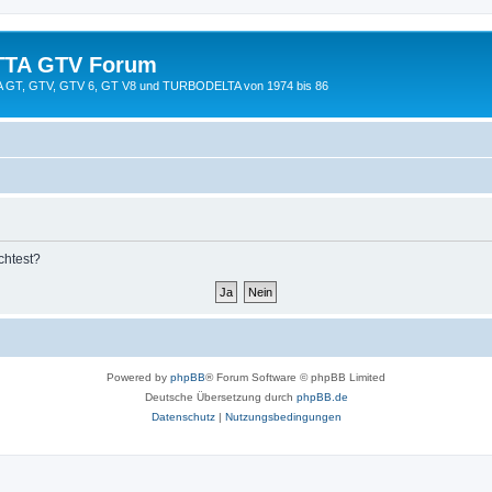
TTA GTV Forum
TTA GT, GTV, GTV 6, GT V8 und TURBODELTA von 1974 bis 86
chtest?
Powered by
phpBB
® Forum Software © phpBB Limited
Deutsche Übersetzung durch
phpBB.de
Datenschutz
|
Nutzungsbedingungen