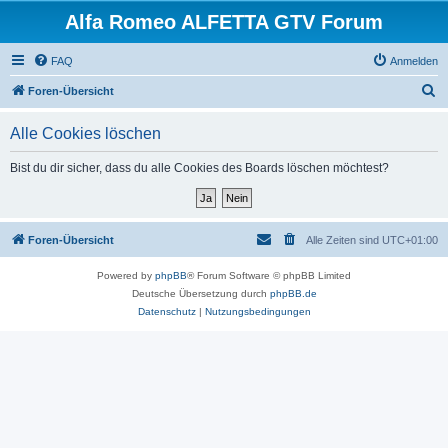
Alfa Romeo ALFETTA GTV Forum
FAQ
Anmelden
S
Foren-Übersicht
u
Alle Cookies löschen
c
h
Bist du dir sicher, dass du alle Cookies des Boards löschen möchtest?
e
Foren-Übersicht
Alle Zeiten sind
UTC+01:00
Powered by
phpBB
® Forum Software © phpBB Limited
Deutsche Übersetzung durch
phpBB.de
Datenschutz
|
Nutzungsbedingungen