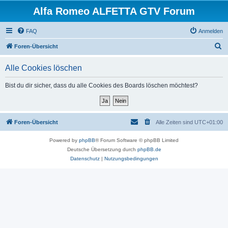
Alfa Romeo ALFETTA GTV Forum
FAQ
Anmelden
S
Foren-Übersicht
u
Alle Cookies löschen
c
h
Bist du dir sicher, dass du alle Cookies des Boards löschen möchtest?
e
Foren-Übersicht
Alle Zeiten sind
UTC+01:00
Powered by
phpBB
® Forum Software © phpBB Limited
Deutsche Übersetzung durch
phpBB.de
Datenschutz
|
Nutzungsbedingungen