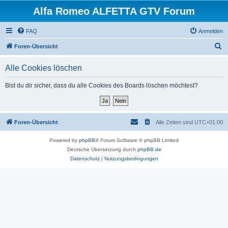
Alfa Romeo ALFETTA GTV Forum
FAQ
Anmelden
S
Foren-Übersicht
u
Alle Cookies löschen
c
h
Bist du dir sicher, dass du alle Cookies des Boards löschen möchtest?
e
Foren-Übersicht
Alle Zeiten sind
UTC+01:00
Powered by
phpBB
® Forum Software © phpBB Limited
Deutsche Übersetzung durch
phpBB.de
Datenschutz
|
Nutzungsbedingungen