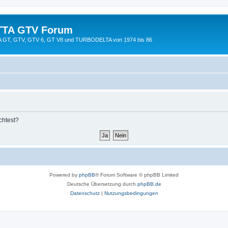
TTA GTV Forum
TTA GT, GTV, GTV 6, GT V8 und TURBODELTA von 1974 bis 86
chtest?
Powered by
phpBB
® Forum Software © phpBB Limited
Deutsche Übersetzung durch
phpBB.de
Datenschutz
|
Nutzungsbedingungen