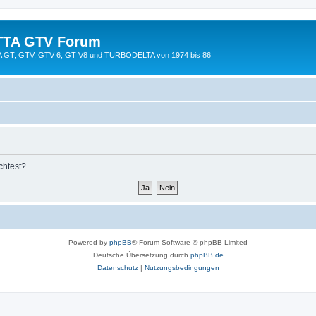
TTA GTV Forum
TTA GT, GTV, GTV 6, GT V8 und TURBODELTA von 1974 bis 86
chtest?
Powered by
phpBB
® Forum Software © phpBB Limited
Deutsche Übersetzung durch
phpBB.de
Datenschutz
|
Nutzungsbedingungen