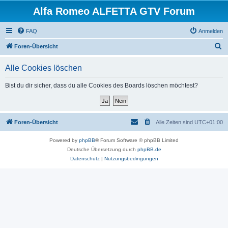
Alfa Romeo ALFETTA GTV Forum
FAQ
Anmelden
S
Foren-Übersicht
u
Alle Cookies löschen
c
h
Bist du dir sicher, dass du alle Cookies des Boards löschen möchtest?
e
Foren-Übersicht
Alle Zeiten sind
UTC+01:00
Powered by
phpBB
® Forum Software © phpBB Limited
Deutsche Übersetzung durch
phpBB.de
Datenschutz
|
Nutzungsbedingungen