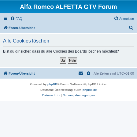
Alfa Romeo ALFETTA GTV Forum
FAQ
Anmelden
S
Foren-Übersicht
u
Alle Cookies löschen
c
h
Bist du dir sicher, dass du alle Cookies des Boards löschen möchtest?
e
Foren-Übersicht
Alle Zeiten sind
UTC+01:00
Powered by
phpBB
® Forum Software © phpBB Limited
Deutsche Übersetzung durch
phpBB.de
Datenschutz
|
Nutzungsbedingungen