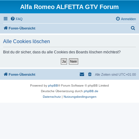
Alfa Romeo ALFETTA GTV Forum
FAQ
Anmelden
S
Foren-Übersicht
u
Alle Cookies löschen
c
h
Bist du dir sicher, dass du alle Cookies des Boards löschen möchtest?
e
Foren-Übersicht
Alle Zeiten sind
UTC+01:00
Powered by
phpBB
® Forum Software © phpBB Limited
Deutsche Übersetzung durch
phpBB.de
Datenschutz
|
Nutzungsbedingungen