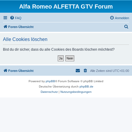
Alfa Romeo ALFETTA GTV Forum
FAQ
Anmelden
S
Foren-Übersicht
u
Alle Cookies löschen
c
h
Bist du dir sicher, dass du alle Cookies des Boards löschen möchtest?
e
Foren-Übersicht
Alle Zeiten sind
UTC+01:00
Powered by
phpBB
® Forum Software © phpBB Limited
Deutsche Übersetzung durch
phpBB.de
Datenschutz
|
Nutzungsbedingungen