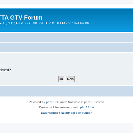
TTA GTV Forum
TTA GT, GTV, GTV 6, GT V8 und TURBODELTA von 1974 bis 86
chtest?
Powered by
phpBB
® Forum Software © phpBB Limited
Deutsche Übersetzung durch
phpBB.de
Datenschutz
|
Nutzungsbedingungen