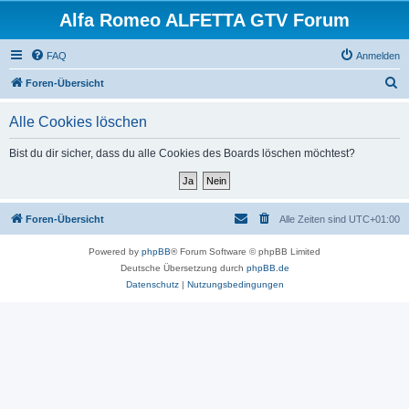
Alfa Romeo ALFETTA GTV Forum
FAQ
Anmelden
S
Foren-Übersicht
u
Alle Cookies löschen
c
h
Bist du dir sicher, dass du alle Cookies des Boards löschen möchtest?
e
Foren-Übersicht
Alle Zeiten sind
UTC+01:00
Powered by
phpBB
® Forum Software © phpBB Limited
Deutsche Übersetzung durch
phpBB.de
Datenschutz
|
Nutzungsbedingungen