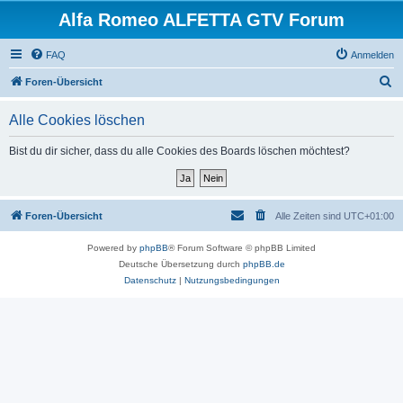
Alfa Romeo ALFETTA GTV Forum
FAQ
Anmelden
S
Foren-Übersicht
u
Alle Cookies löschen
c
h
Bist du dir sicher, dass du alle Cookies des Boards löschen möchtest?
e
Foren-Übersicht
Alle Zeiten sind
UTC+01:00
Powered by
phpBB
® Forum Software © phpBB Limited
Deutsche Übersetzung durch
phpBB.de
Datenschutz
|
Nutzungsbedingungen