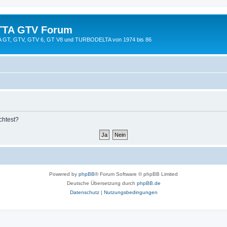
TTA GTV Forum
TTA GT, GTV, GTV 6, GT V8 und TURBODELTA von 1974 bis 86
chtest?
Powered by
phpBB
® Forum Software © phpBB Limited
Deutsche Übersetzung durch
phpBB.de
Datenschutz
|
Nutzungsbedingungen