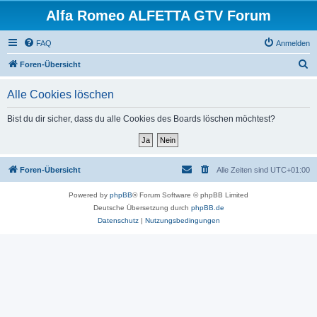
Alfa Romeo ALFETTA GTV Forum
FAQ
Anmelden
S
Foren-Übersicht
u
Alle Cookies löschen
c
h
Bist du dir sicher, dass du alle Cookies des Boards löschen möchtest?
e
Foren-Übersicht
Alle Zeiten sind
UTC+01:00
Powered by
phpBB
® Forum Software © phpBB Limited
Deutsche Übersetzung durch
phpBB.de
Datenschutz
|
Nutzungsbedingungen