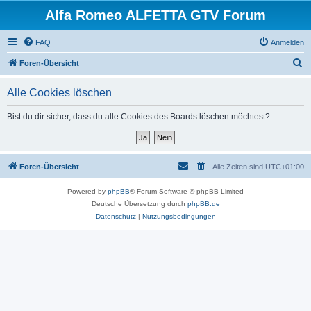
Alfa Romeo ALFETTA GTV Forum
FAQ
Anmelden
S
Foren-Übersicht
u
Alle Cookies löschen
c
h
Bist du dir sicher, dass du alle Cookies des Boards löschen möchtest?
e
Foren-Übersicht
Alle Zeiten sind
UTC+01:00
Powered by
phpBB
® Forum Software © phpBB Limited
Deutsche Übersetzung durch
phpBB.de
Datenschutz
|
Nutzungsbedingungen