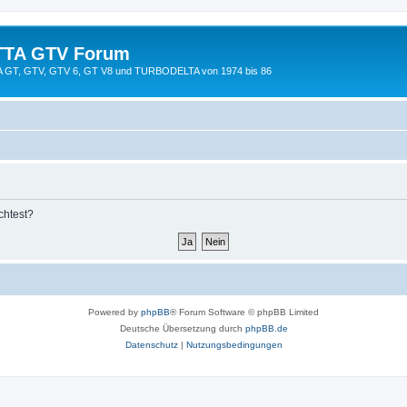
TTA GTV Forum
TTA GT, GTV, GTV 6, GT V8 und TURBODELTA von 1974 bis 86
chtest?
Powered by
phpBB
® Forum Software © phpBB Limited
Deutsche Übersetzung durch
phpBB.de
Datenschutz
|
Nutzungsbedingungen